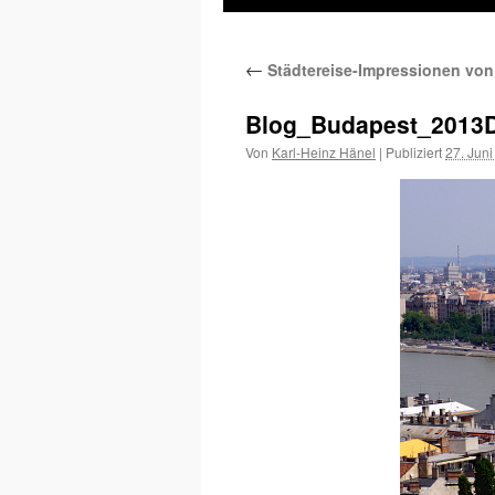
Inhalt
←
Städtereise-Impressionen von
springen
Blog_Budapest_2013
Von
Karl-Heinz Hänel
|
Publiziert
27. Jun