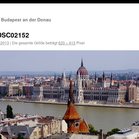
 Budapest an der Donau
DSC02152
i 2013
|
Die gesamte Größe beträgt
620 × 413
Pixel