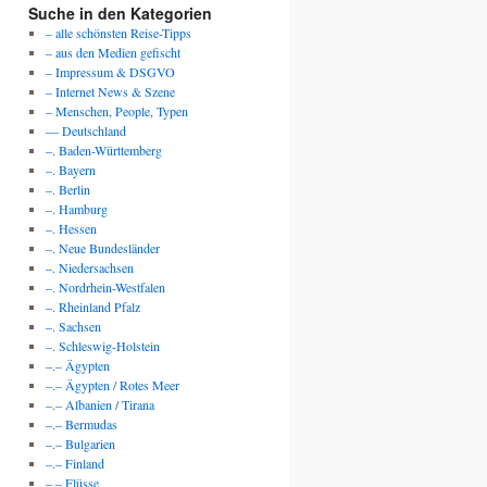
Suche in den Kategorien
– alle schönsten Reise-Tipps
– aus den Medien gefischt
– Impressum & DSGVO
– Internet News & Szene
– Menschen, People, Typen
— Deutschland
–. Baden-Württemberg
–. Bayern
–. Berlin
–. Hamburg
–. Hessen
–. Neue Bundesländer
–. Niedersachsen
–. Nordrhein-Westfalen
–. Rheinland Pfalz
–. Sachsen
–. Schleswig-Holstein
–.– Ägypten
–.– Ägypten / Rotes Meer
–.– Albanien / Tirana
–.– Bermudas
–.– Bulgarien
–.– Finland
–.– Flüsse