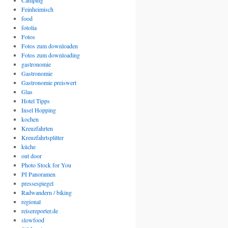
Camping
Feinheimisch
food
fotolia
Fotos
Fotos zum downloaden
Fotos zum downloading
gastronomie
Gastronomie
Gastronomie preiswert
Glas
Hotel Tipps
Insel Hopping
kochen
Kreuzfahrten
Kreuzfahrtsplitter
küche
out door
Photo Stock for You
PI Panoramen
pressespiegel
Radwandern / biking
regional
reisereporter.de
slowfood