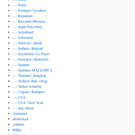
–.– Polen
–.– Portugal / Lissabon
–.– Rumänien
–.– Russland /Moskau
–.– Sankt Petersburg
–.– Schottland
–.– Schweden
–.– Schweiz / Zürich
–.– Serbien / Belgrad
–.– Seychellen / La Digue
–.– Slowakei / Bratislava
–.– Spanien
–.– Spaniens MALLORCA
–.– Thailand / Bangkok
–.– Tschech. Rep. / Prag
–.– Türkei / Istanbul
–.– Ungarn / Budapest
–.– USA
–.– USA / New York
–.– Zug fahren
Abenteuer
adobestock
Airlines
Bilder