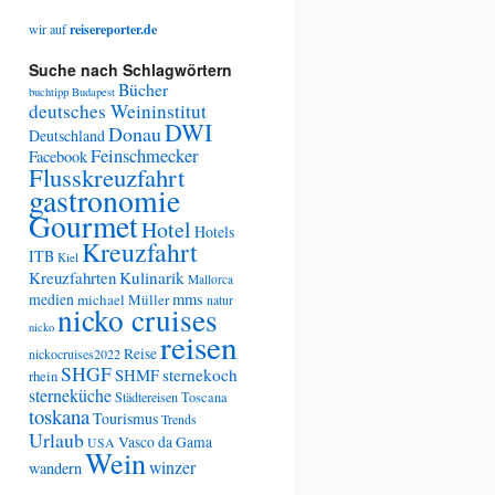
wir auf
reisereporter.de
Suche nach Schlagwörtern
Bücher
buchtipp
Budapest
deutsches Weininstitut
DWI
Donau
Deutschland
Feinschmecker
Facebook
Flusskreuzfahrt
gastronomie
Gourmet
Hotel
Hotels
Kreuzfahrt
ITB
Kiel
Kreuzfahrten
Kulinarik
Mallorca
medien
mms
michael Müller
natur
nicko cruises
nicko
reisen
Reise
nickocruises2022
SHGF
SHMF
sternekoch
rhein
sterneküche
Städtereisen
Toscana
toskana
Tourismus
Trends
Urlaub
Vasco da Gama
USA
Wein
winzer
wandern