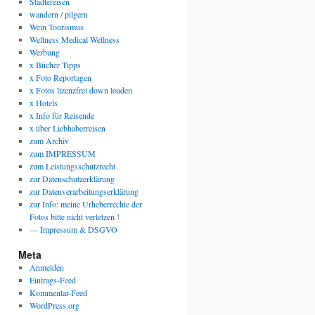
Städtereisen
wandern / pilgern
Wein Tourismus
Wellness Medical Wellness
Werbung
x Bücher Tipps
x Foto Reportagen
x Fotos lizenzfrei down loaden
x Hotels
x Info für Reisende
x über Liebhaberreisen
zum Archiv
zum IMPRESSUM
zum Leistungsschutzrecht
zur Datenschutzerklärung
zur Datenverarbeitungserklärung
zur Info: meine Urheberrechte der
Fotos bitte nicht verletzen !
— Impressum & DSGVO
Meta
Anmelden
Eintrags-Feed
Kommentar-Feed
WordPress.org