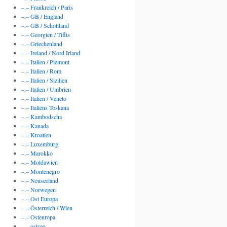
–.– Frankreich / Paris
–.– GB / England
–.– GB / Schottland
–.– Georgien / Tiflis
–.– Griechenland
–.– Ireland / Nord Irland
–.– Italien / Piemont
–.– Italien / Rom
–.– Italien / Sizilien
–.– Italien / Umbrien
–.– Italien / Veneto
–.– Italiens Toskana
–.– Kambodscha
–.– Kanada
–.– Kroatien
–.– Luxemburg
–.– Marokko
–.– Moldawien
–.– Montenegro
–.– Neuseeland
–.– Norwegen
–.– Ost Europa
–.– Österreich / Wien
–.– Osteuropa
–.– ostsee