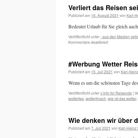
des
Verliert das Reisen se
Reisens
–
Publiziert am
16. August 2021
von
Karl-H
so
reist
Bedeutet Urlaub für Sie gleich auch
Deutschland
2024
Veröffentlicht unter
- aus den Medien gefi
für
Kommentare deaktiviert
Verliert
das
Reisen
#Werbung Wetter Reis
seine
Faszination?
Publiziert am
15. Juli 2021
von
Karl-Hein
Wenn es um die schönsten Tage des
Veröffentlicht unter
x Info für Reisende
|
V
wetterfee
,
wetterfrosch
,
wie ist das wetter
,
Wie denken wir über 
Publiziert am
7. Juli 2021
von
Karl-Heinz