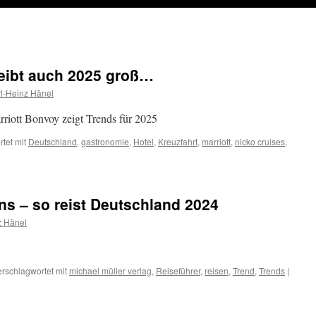
leibt auch 2025 groß…
l-Heinz Hänel
riott Bonvoy zeigt Trends für 2025
tet mit
Deutschland
,
gastronomie
,
Hotel
,
Kreuzfahrt
,
marriott
,
nicko cruises
,
r
eutsche
iselust
eibt
ns – so reist Deutschland 2024
uch
025
z Hänel
roß…
erschlagwortet mit
michael müller verlag
,
Reiseführer
,
reisen
,
Trend
,
Trends
|