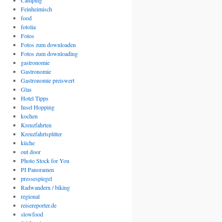
Camping
Feinheimisch
food
fotolia
Fotos
Fotos zum downloaden
Fotos zum downloading
gastronomie
Gastronomie
Gastronomie preiswert
Glas
Hotel Tipps
Insel Hopping
kochen
Kreuzfahrten
Kreuzfahrtsplitter
küche
out door
Photo Stock for You
PI Panoramen
pressespiegel
Radwandern / biking
regional
reisereporter.de
slowfood