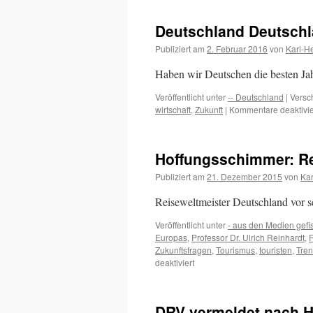
Umfrage:
So
Deutschland Deutschl
‚urlauben‘
Studenten
Publiziert am
2. Februar 2016
von
Karl-H
Haben wir Deutschen die besten Jah
Veröffentlicht unter
-- Deutschland
|
Versc
wirtschaft
,
Zukunft
|
Kommentare deaktivie
Hoffungsschimmer: R
Publiziert am
21. Dezember 2015
von
Kar
Reiseweltmeister Deutschland vor 
Veröffentlicht unter
- aus den Medien gefi
Europas
,
Professor Dr. Ulrich Reinhardt
,
R
Zukunftsfragen
,
Tourismus
,
touristen
,
Tre
für
deaktiviert
Hoffungsschimmer:
Renaissance
der
DRV vermeldet nach H
menschlichen