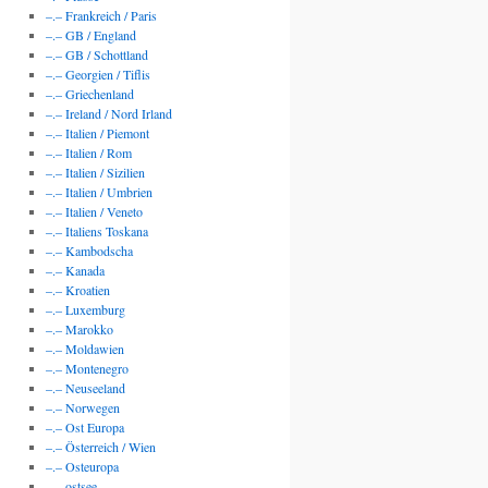
–.– Frankreich / Paris
–.– GB / England
–.– GB / Schottland
–.– Georgien / Tiflis
–.– Griechenland
–.– Ireland / Nord Irland
–.– Italien / Piemont
–.– Italien / Rom
–.– Italien / Sizilien
–.– Italien / Umbrien
–.– Italien / Veneto
–.– Italiens Toskana
–.– Kambodscha
–.– Kanada
–.– Kroatien
–.– Luxemburg
–.– Marokko
–.– Moldawien
–.– Montenegro
–.– Neuseeland
–.– Norwegen
–.– Ost Europa
–.– Österreich / Wien
–.– Osteuropa
–.– ostsee