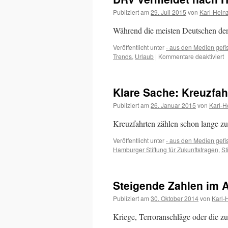
Nähe
Publiziert am
29. Juli 2015
von
Karl-Hein
Während die meisten Deutschen der
Veröffentlicht unter
- aus den Medien gefi
f
Trends
,
Urlaub
|
Kommentare deaktiviert
D
v
n
Klare Sache: Kreuzfah
H
i
Publiziert am
26. Januar 2015
von
Karl-H
d
R
Kreuzfahrten zählen schon lange z
Veröffentlicht unter
- aus den Medien gefi
Hamburger Stiftung für Zukunftsfragen
,
St
Steigende Zahlen im 
Publiziert am
30. Oktober 2014
von
Karl-
Kriege, Terroranschläge oder die 