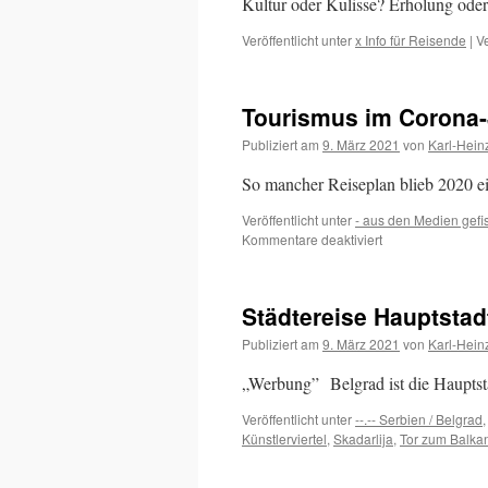
Kultur oder Kulisse? Erholung oder
Veröffentlicht unter
x Info für Reisende
|
V
Tourismus im Corona-
Publiziert am
9. März 2021
von
Karl-Hein
So mancher Reiseplan blieb 2020 e
Veröffentlicht unter
- aus den Medien gefi
für
Kommentare deaktiviert
Tourismus
im
Corona-
Städtereise Hauptstad
Jahr
Publiziert am
9. März 2021
von
Karl-Hein
„Werbung” Belgrad ist die Haupts
Veröffentlicht unter
--.-- Serbien / Belgrad
Künstlerviertel
,
Skadarlija
,
Tor zum Balka