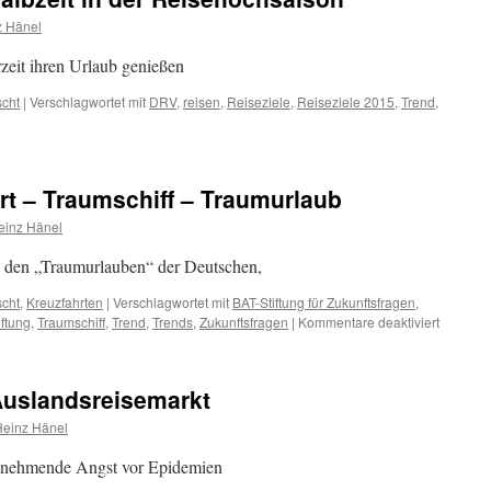
z Hänel
zeit ihren Urlaub genießen
scht
|
Verschlagwortet mit
DRV
,
reisen
,
Reiseziele
,
Reiseziele 2015
,
Trend
,
ür
RV
ermeldet
ach
rt – Traumschiff – Traumurlaub
albzeit
n
einz Hänel
er
eisehochsaison
u den „Traumurlauben“ der Deutschen,
scht
,
Kreuzfahrten
|
Verschlagwortet mit
BAT-Stiftung für Zukunftsfragen
,
für
iftung
,
Traumschiff
,
Trend
,
Trends
,
Zukunftsfragen
|
Kommentare deaktiviert
Klare
Sache:
Kreuzfah
Auslandsreisemarkt
–
Traumsch
Heinz Hänel
–
Traumur
zunehmende Angst vor Epidemien