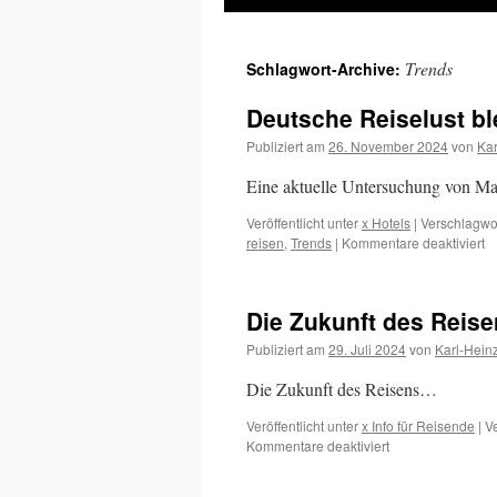
Inhalt
Trends
Schlagwort-Archive:
springen
Deutsche Reiselust b
Publiziert am
26. November 2024
von
Kar
Eine aktuelle Untersuchung von Mar
Veröffentlicht unter
x Hotels
|
Verschlagwor
fü
reisen
,
Trends
|
Kommentare deaktiviert
D
Re
bl
Die Zukunft des Reise
a
2
Publiziert am
29. Juli 2024
von
Karl-Hein
g
Die Zukunft des Reisens…
Veröffentlicht unter
x Info für Reisende
|
V
für
Kommentare deaktiviert
Die
Zukunft