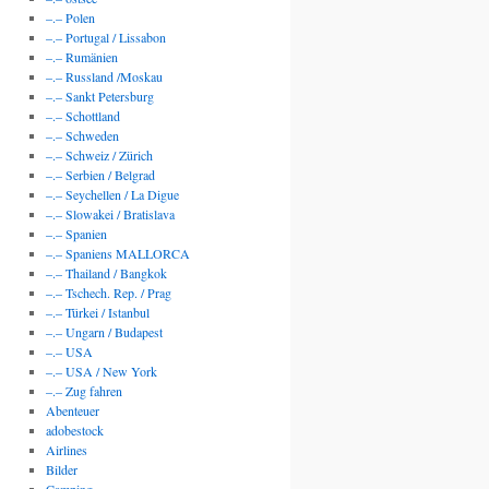
–.– Polen
–.– Portugal / Lissabon
–.– Rumänien
–.– Russland /Moskau
–.– Sankt Petersburg
–.– Schottland
–.– Schweden
–.– Schweiz / Zürich
–.– Serbien / Belgrad
–.– Seychellen / La Digue
–.– Slowakei / Bratislava
–.– Spanien
–.– Spaniens MALLORCA
–.– Thailand / Bangkok
–.– Tschech. Rep. / Prag
–.– Türkei / Istanbul
–.– Ungarn / Budapest
–.– USA
–.– USA / New York
–.– Zug fahren
Abenteuer
adobestock
Airlines
Bilder