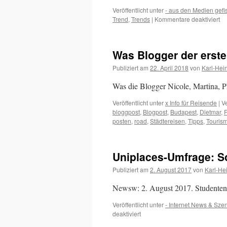
Veröffentlicht unter
- aus den Medien gefi
für
Trend
,
Trends
|
Kommentare deaktiviert
Ch
Kn
pr
Was Blogger der erste
6
Le
Publiziert am
22. April 2018
von
Karl-Hei
Er
Was die Blogger Nicole, Martina, P
Veröffentlicht unter
x Info für Reisende
|
V
bloggpost
,
Blogpost
,
Budapest
,
Dietmar
,
posten
,
road
,
Städtereisen
,
Tipps
,
Touris
Uniplaces-Umfrage: So
Publiziert am
2. August 2017
von
Karl-He
Newsw: 2. August 2017. Studente
Veröffentlicht unter
- Internet News & Sze
für
deaktiviert
Uniplaces-