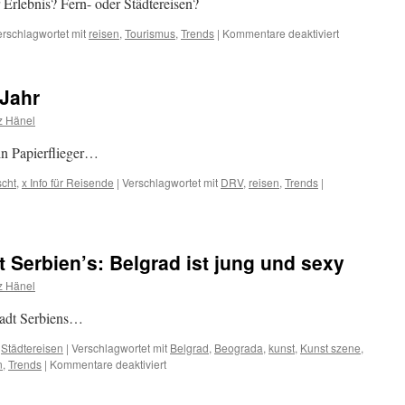
 Erlebnis? Fern- oder Städtereisen?
für
erschlagwortet mit
reisen
,
Tourismus
,
Trends
|
Kommentare deaktiviert
Wie
denken
wir
Jahr
über
die
z Hänel
Zukunft
des
in Papierflieger…
Tourismus?
scht
,
x Info für Reisende
|
Verschlagwortet mit
DRV
,
reisen
,
Trends
|
t Serbien’s: Belgrad ist jung und sexy
z Hänel
tadt Serbiens…
,
Städtereisen
|
Verschlagwortet mit
Belgrad
,
Beograda
,
kunst
,
Kunst szene
,
für
n
,
Trends
|
Kommentare deaktiviert
Städtereise
Hauptstadt