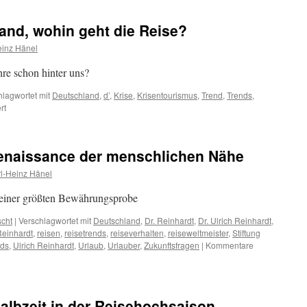
and, wohin geht die Reise?
einz Hänel
re schon hinter uns?
hlagwortet mit
Deutschland
,
d’
,
Krise
,
Krisentourismus
,
Trend
,
Trends
,
für
rt
Deutschland
Deutschland,
wohin
enaissance der menschlichen Nähe
geht
die
l-Heinz Hänel
Reise?
seiner größten Bewährungsprobe
scht
|
Verschlagwortet mit
Deutschland
,
Dr. Reinhardt
,
Dr. Ulrich Reinhardt
,
einhardt
,
reisen
,
reisetrends
,
reiseverhalten
,
reiseweltmeister
,
Stiftung
nds
,
Ulrich Reinhardt
,
Urlaub
,
Urlauber
,
Zukunftsfragen
|
Kommentare
albzeit in der Reisehochsaison