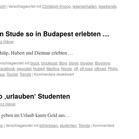
scht
|
Verschlagwortet mit
Christoph Knoop
,
leserverhalten
,
lesetrends
,
ristoph
oop
äsentiert
n Stude so in Budapest erlebten …
sewert-
nz Hänel
kenntnisse
hilip, Hubert und Dietmar erlebten …
erschlagwortet mit
block
,
blockpost
,
Blog
,
blogg
,
blogger
,
Blogging
,
Facebook
,
gepostet
,
Hubert
,
Martina
,
Nicole
,
off
,
off road
,
offroad
,
Philip
,
für
mus
,
Tourist
,
Trends
|
Kommentare deaktiviert
Was
Blogger
der
 ‚urlauben‘ Studenten
ersten
Stude
inz Hänel
so
in
n geben im Urlaub kaum Geld aus…
Budapest
erlebten
ne
|
Verschlagwortet mit
billigreisen
,
studenten
,
Trends
|
Kommentare
…