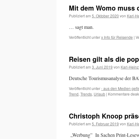
Mit dem Womo muss di
Publiziert am
5. Oktober 2020
von
Karl-H
… sagt man.
Veröffentlicht unter
x Info für Reisende
|
V
Reisen gilt als die p
Publiziert am
3. Juni 2019
von
Karl-Heinz
Deutsche Tourismusanalyse der BAT
Veröffentlicht unter
- aus den Medien gefi
Trend
,
Trends
,
Urlaub
|
Kommentare deakti
Christoph Knoop präse
Publiziert am
5. Februar 2019
von
Karl-H
„Werbung” In Sachen Print-Lesever