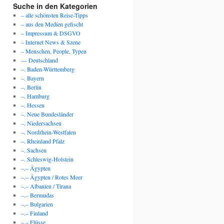
Suche in den Kategorien
– alle schönsten Reise-Tipps
– aus den Medien gefischt
– Impressum & DSGVO
– Internet News & Szene
– Menschen, People, Typen
— Deutschland
–. Baden-Württemberg
–. Bayern
–. Berlin
–. Hamburg
–. Hessen
–. Neue Bundesländer
–. Niedersachsen
–. Nordrhein-Westfalen
–. Rheinland Pfalz
–. Sachsen
–. Schleswig-Holstein
–.– Ägypten
–.– Ägypten / Rotes Meer
–.– Albanien / Tirana
–.– Bermudas
–.– Bulgarien
–.– Finland
–.– Flüsse