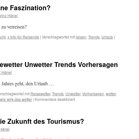
ine Faszination?
einz Hänel
 zu verreisen?
scht
,
x Info für Reisende
|
Verschlagwortet mit
reisen
,
Trends
,
Urlaub
|
ewetter Unwetter Trends Vorhersagen
z Hänel
 Jahres geht, den Urlaub …
erschlagwortet mit
Reisewetter
,
Trends
,
Unwetter
,
Vorhersagen
,
wetter
,
für
wie wirk das wetter
|
Kommentare deaktiviert
#Werbung
Wetter
Reisewetter
die Zukunft des Tourismus?
Unwetter
Trends
 Hänel
Vorhersagen