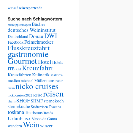
wir auf
reisereporter.de
Suche nach Schlagwörtern
Bücher
buchtipp
Budapest
deutsches Weininstitut
DWI
Donau
Deutschland
Feinschmecker
Facebook
Flusskreuzfahrt
gastronomie
Gourmet
Hotel
Hotels
Kreuzfahrt
ITB
Kiel
Kreuzfahrten
Kulinarik
Mallorca
medien
mms
michael Müller
natur
nicko cruises
nicko
reisen
Reise
nickocruises2022
SHGF
SHMF
sternekoch
rhein
sterneküche
Städtereisen
Toscana
toskana
Tourismus
Trends
Urlaub
Vasco da Gama
USA
Wein
winzer
wandern