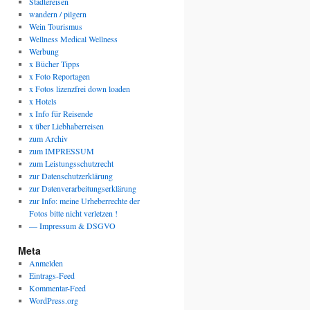
Städtereisen
wandern / pilgern
Wein Tourismus
Wellness Medical Wellness
Werbung
x Bücher Tipps
x Foto Reportagen
x Fotos lizenzfrei down loaden
x Hotels
x Info für Reisende
x über Liebhaberreisen
zum Archiv
zum IMPRESSUM
zum Leistungsschutzrecht
zur Datenschutzerklärung
zur Datenverarbeitungserklärung
zur Info: meine Urheberrechte der
Fotos bitte nicht verletzen !
— Impressum & DSGVO
rt
Meta
Anmelden
iff
Eintrags-Feed
Kommentar-Feed
laub
WordPress.org