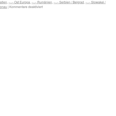
oatien
,
--.-- Ost Europa
,
--.-- Rumänien
,
--.-- Serbien / Belgrad
,
--.-- Slowakei /
für
onau
|
Kommentare deaktiviert
Fotoreportage:
Wein,
Winzer
&
Kultur
entlang
der
Donau