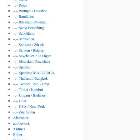
–.– Polen
–.– Portugal / Lissabon
–.– Rumänien
–.– Russland /Moskau
–.– Sankt Petersburg
–.– Schottland
–.– Schweden
–.– Schweiz / Zürich
–.– Serbien / Belgrad
–.– Seychellen / La Digue
–.– Slowakei / Bratislava
–.– Spanien
–.– Spaniens MALLORCA
–.– Thailand / Bangkok
–.– Tschech. Rep. / Prag
–.– Türkei / Istanbul
–.– Ungarn / Budapest
–.– USA
–.– USA / New York
–.– Zug fahren
Abenteuer
adobestock
Airlines
Bilder