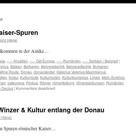
en
aiser-Spuren
einz Hänel
llkommen in der Antike…
üsse
,
--.-- Kroatien
,
--.-- Ost Europa
,
--.-- Rumänien
,
--.-- Serbien / Belgrad
|
elius
,
Balkan
,
Barbaren
,
Belogradschik
,
Belogradtschik
,
Bulgaren
,
Wine Route
,
Donau
,
donauländer
,
Galerius Valerius Maximianus
,
atien
,
Kultur
,
Kulturroute
,
Kulturrouten
,
Kulturtourismus
,
Limes
,
Marc Aurelius
,
nen
,
osteuropa
,
Probus
,
Römer
,
römerfestung
,
römersiedlungen
,
Rumänien
,
für
n Decius
|
Kommentare deaktiviert
Weintour
auf
Donau-
Winzer & Kultur entlang der Donau
Kaiser-
Spuren
z Hänel
en Spuren römischer Kaiser…