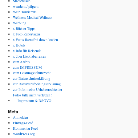
Städtereisen
wandern / pilgern
Wein Tourismus
Wellness Medical Wellness
Werbung
x Bücher Tipps
x Foto Reportagen
x Fotos lizenzfrei down loaden
x Hotels
x Info für Reisende
x über Liebhaberreisen
zum Archiv
zum IMPRESSUM
zum Leistungsschutzrecht
zur Datenschutzerklärung
zur Datenverarbeitungserklärung
zur Info: meine Urheberrechte der
Fotos bitte nicht verletzen !
— Impressum & DSGVO
Meta
Anmelden
Eintrags-Feed
Kommentar-Feed
WordPress.org