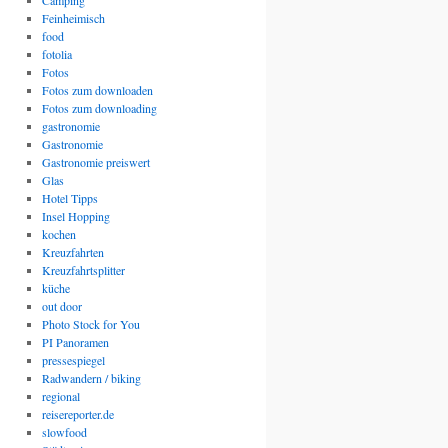
Camping
Feinheimisch
food
fotolia
Fotos
Fotos zum downloaden
Fotos zum downloading
gastronomie
Gastronomie
Gastronomie preiswert
Glas
Hotel Tipps
Insel Hopping
kochen
Kreuzfahrten
Kreuzfahrtsplitter
küche
out door
Photo Stock for You
PI Panoramen
pressespiegel
Radwandern / biking
regional
reisereporter.de
slowfood