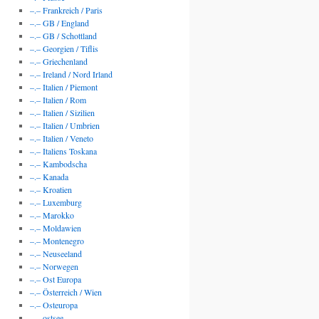
–.– Frankreich / Paris
–.– GB / England
–.– GB / Schottland
–.– Georgien / Tiflis
–.– Griechenland
–.– Ireland / Nord Irland
–.– Italien / Piemont
–.– Italien / Rom
–.– Italien / Sizilien
–.– Italien / Umbrien
–.– Italien / Veneto
–.– Italiens Toskana
–.– Kambodscha
–.– Kanada
–.– Kroatien
–.– Luxemburg
–.– Marokko
–.– Moldawien
–.– Montenegro
–.– Neuseeland
–.– Norwegen
–.– Ost Europa
–.– Österreich / Wien
–.– Osteuropa
–.– ostsee