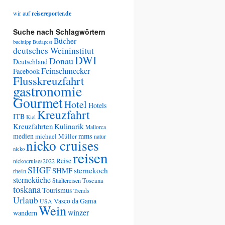
wir auf
reisereporter.de
Suche nach Schlagwörtern
Bücher
buchtipp
Budapest
deutsches Weininstitut
DWI
Donau
Deutschland
Feinschmecker
Facebook
Flusskreuzfahrt
gastronomie
Gourmet
Hotel
Hotels
Kreuzfahrt
ITB
Kiel
Kreuzfahrten
Kulinarik
Mallorca
medien
mms
michael Müller
natur
nicko cruises
nicko
reisen
Reise
nickocruises2022
SHGF
SHMF
sternekoch
rhein
sterneküche
Städtereisen
Toscana
toskana
Tourismus
Trends
Urlaub
Vasco da Gama
USA
Wein
winzer
wandern