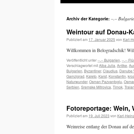
Inhalt
–.– Bulgari
Archiv der Kategorie:
springen
Weintour auf Donau-K
Publiziert am
17. Januar 2025
von
Karl-H
Willkommen in Belogradschik! Wi
Veröffentlicht unter
--.-- Bulgarien
,
--.-- Fl
Verschlagwortet mit
Alba Julia
,
Antike
,
Aur
Bulgarien
,
Byzantiner
,
Claudius
,
Danube 
Gamzigrad
,
Kaleto
,
Karst
,
Konstantin
,
kro
Naturwunder
,
Osman Pazvantoglu
,
Osma
Serbien
,
Sremske Mitrovica
,
Timok
,
Traja
Fotoreportage: Wein, 
Publiziert am
19. Juli 2023
von
Karl-Hein
Weinreise entlang der Donau auf d