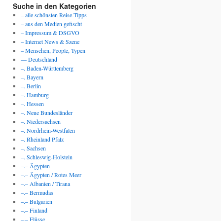
Suche in den Kategorien
– alle schönsten Reise-Tipps
– aus den Medien gefischt
– Impressum & DSGVO
– Internet News & Szene
– Menschen, People, Typen
— Deutschland
–. Baden-Württemberg
–. Bayern
–. Berlin
–. Hamburg
–. Hessen
–. Neue Bundesländer
–. Niedersachsen
–. Nordrhein-Westfalen
–. Rheinland Pfalz
–. Sachsen
–. Schleswig-Holstein
–.– Ägypten
–.– Ägypten / Rotes Meer
–.– Albanien / Tirana
–.– Bermudas
–.– Bulgarien
–.– Finland
–.– Flüsse