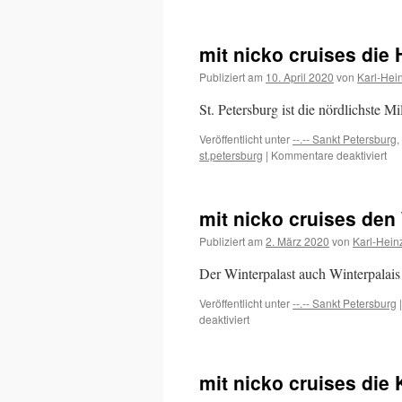
mit nicko cruises die 
Publiziert am
10. April 2020
von
Karl-Hei
St. Petersburg ist die nördlichste Mi
Veröffentlicht unter
--.-- Sankt Petersburg
,
für
st.petersburg
|
Kommentare deaktiviert
mit
nic
cru
mit nicko cruises den
die
Hig
Publiziert am
2. März 2020
von
Karl-Hein
vo
St.
Der Winterpalast auch Winterpalai
Pet
erl
Veröffentlicht unter
--.-- Sankt Petersburg
|
für
deaktiviert
mit
nicko
cruises
mit nicko cruises die 
den
Winterpalast