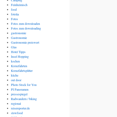
Camping
Feinheimisch
food
fotolia
Fotos
Fotos zum downloaden
Fotos zum downloading
gastronomie
Gastronomie
Gastronomie preiswert
Glas
Hotel Tipps
Insel Hopping
kochen
Kreuzfahrten
Kreuzfahrtsplitter
küche
out door
Photo Stock for You
PI Panoramen
pressespiegel
Radwandern / biking
regional
reisereporter.de
slowfood