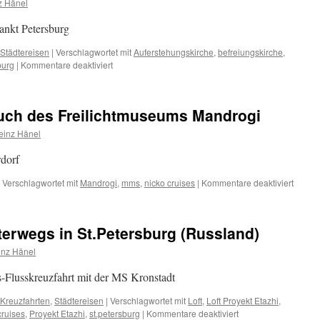
z Hänel
ankt Petersburg
Städtereisen
|
Verschlagwortet mit
Auferstehungskirche
,
befreiungskirche
,
für
burg
|
Kommentare deaktiviert
mit
nicko
cruises
such des Freilichtmuseums Mandrogi
die
Kirchen
einz Hänel
von
St.
rdorf
Petersburg
erleben
für
Verschlagwortet mit
Mandrogi
,
mms
,
nicko cruises
|
Kommentare deaktiviert
mit
nicko
cruise
terwegs in St.Petersburg (Russland)
Besuc
des
inz Hänel
Freili
Mandr
-Flusskreuzfahrt mit der MS Kronstadt
Kreuzfahrten
,
Städtereisen
|
Verschlagwortet mit
Loft
,
Loft Proyekt Etazhi
,
für
cruises
,
Proyekt Etazhi
,
st.petersburg
|
Kommentare deaktiviert