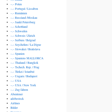
–.– Polen
–.– Portugal / Lissabon
–.– Rumänien
–.– Russland /Moskau
–.– Sankt Petersburg
–.– Schottland
–.– Schweden
–.– Schweiz / Zürich
–.– Serbien / Belgrad
–.– Seychellen / La Digue
–.– Slowakei / Bratislava
–.– Spanien
–.– Spaniens MALLORCA
–.– Thailand / Bangkok
–.– Tschech. Rep. / Prag
–.– Türkei / Istanbul
–.– Ungarn / Budapest
–.– USA
–.– USA / New York
–.– Zug fahren
Abenteuer
adobestock
Airlines
Bilder