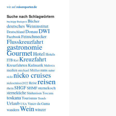
wir auf
reisereporter.de
Suche nach Schlagwörtern
Bücher
buchtipp
Budapest
deutsches Weininstitut
DWI
Donau
Deutschland
Feinschmecker
Facebook
Flusskreuzfahrt
gastronomie
Gourmet
Hotel
Hotels
Kreuzfahrt
ITB
Kiel
Kreuzfahrten
Kulinarik
Mallorca
medien
mms
michael Müller
natur
nicko cruises
nicko
reisen
Reise
nickocruises2022
SHGF
SHMF
sternekoch
rhein
sterneküche
Städtereisen
Toscana
toskana
Tourismus
Trends
Urlaub
Vasco da Gama
USA
Wein
winzer
wandern