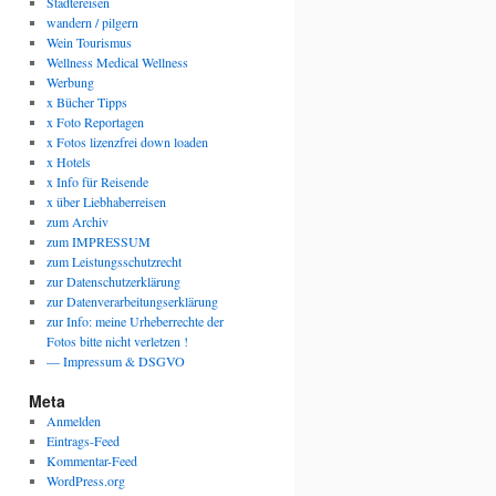
Städtereisen
wandern / pilgern
Wein Tourismus
Wellness Medical Wellness
Werbung
x Bücher Tipps
x Foto Reportagen
x Fotos lizenzfrei down loaden
x Hotels
x Info für Reisende
x über Liebhaberreisen
zum Archiv
zum IMPRESSUM
zum Leistungsschutzrecht
zur Datenschutzerklärung
zur Datenverarbeitungserklärung
zur Info: meine Urheberrechte der
Fotos bitte nicht verletzen !
— Impressum & DSGVO
Meta
Anmelden
Eintrags-Feed
Kommentar-Feed
WordPress.org