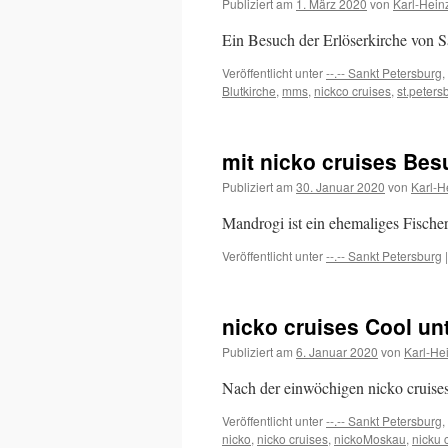
Publiziert am
1. März 2020
von
Karl-Hein
in
St.
Ein Besuch der Erlöserkirche von S
Petersburg
sehen
Veröffentlicht unter
--.-- Sankt Petersburg
,
Blutkirche
,
mms
,
nickco cruises
,
st.peters
mit nicko cruises Be
Publiziert am
30. Januar 2020
von
Karl-H
Mandrogi ist ein ehemaliges Fische
Veröffentlicht unter
--.-- Sankt Petersburg
|
nicko cruises Cool un
Publiziert am
6. Januar 2020
von
Karl-He
Nach der einwöchigen nicko cruises
Veröffentlicht unter
--.-- Sankt Petersburg
,
nicko
,
nicko cruises
,
nickoMoskau
,
nicku 