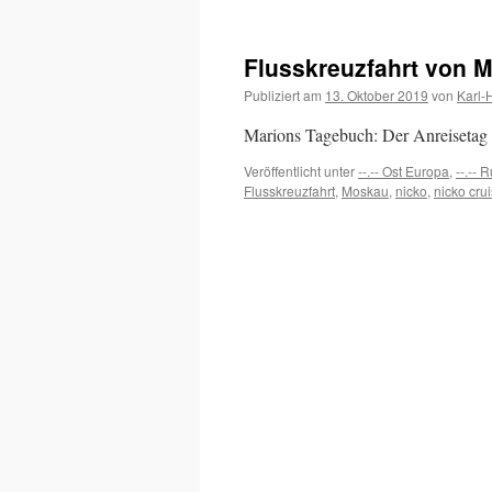
Flusskreuzfahrt von 
Publiziert am
13. Oktober 2019
von
Karl-
Marions Tagebuch: Der Anreisetag
Veröffentlicht unter
--.-- Ost Europa
,
--.--
Flusskreuzfahrt
,
Moskau
,
nicko
,
nicko cru