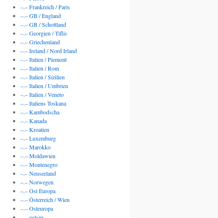
–.– Frankreich / Paris
–.– GB / England
–.– GB / Schottland
–.– Georgien / Tiflis
–.– Griechenland
–.– Ireland / Nord Irland
–.– Italien / Piemont
–.– Italien / Rom
–.– Italien / Sizilien
–.– Italien / Umbrien
–.– Italien / Veneto
–.– Italiens Toskana
–.– Kambodscha
–.– Kanada
–.– Kroatien
–.– Luxemburg
–.– Marokko
–.– Moldawien
–.– Montenegro
–.– Neuseeland
–.– Norwegen
–.– Ost Europa
–.– Österreich / Wien
–.– Osteuropa
–.– ostsee