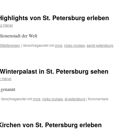
nicko
cruises
Flusskreuzfahrt
Highlights von St. Petersburg erleben
von
Moskau
nz Hänel
nach
St.
llionenstadt der Welt
Petersburg
Städtereisen
|
Verschlagwortet mit
mms
,
nicko cruises
,
sankt petersburg
,
ko
ises
 Winterpalast in St. Petersburg sehen
hlights
z Hänel
n
s genannt
ersburg
eben
Verschlagwortet mit
mms
,
nicko cruises
,
st.petersburg
|
Kommentare
Kirchen von St. Petersburg erleben