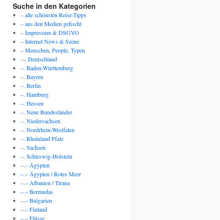
Suche in den Kategorien
– alle schönsten Reise-Tipps
– aus den Medien gefischt
– Impressum & DSGVO
– Internet News & Szene
– Menschen, People, Typen
— Deutschland
–. Baden-Württemberg
–. Bayern
–. Berlin
–. Hamburg
–. Hessen
–. Neue Bundesländer
–. Niedersachsen
–. Nordrhein-Westfalen
–. Rheinland Pfalz
–. Sachsen
s
–. Schleswig-Holstein
h
–.– Ägypten
–.– Ägypten / Rotes Meer
chtmuseums
–.– Albanien / Tirana
ogi
–.– Bermudas
–.– Bulgarien
–.– Finland
–.– Flüsse