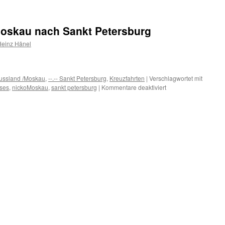
nicko
cruises
Cool
Moskau nach Sankt Petersburg
unterwegs
in
Heinz Hänel
St.Petersburg
(Russland)
 Russland /Moskau
,
--.-- Sankt Petersburg
,
Kreuzfahrten
|
Verschlagwortet mit
für
ises
,
nickoMoskau
,
sankt petersburg
|
Kommentare deaktiviert
Flusskreuzfahrt
von
Moskau
nach
Sankt
Petersburg