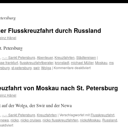
etersburg
er Flusskreuzfahrt durch Russland
einz Hänel
. Petersburg
u
,
--.-- Sankt Petersburg
,
Abenteuer
,
Kreuzfahrten
,
Städtereisen
|
e frankfurt
,
flusskreuzfahrtberater
,
kronstadt
,
michael Müller
,
Moskau
,
ms
für
rsburg
,
st.petersburg
,
swir
,
Wolga
|
Kommentare deaktiviert
nicko
cruises
Abenteuer
euzfahrt von Moskau nach St. Petersburg
Flusskreuzfahrt
durch
einz Hänel
Russland
t auf der Wolga, der Swir und der Newa
u
,
--.-- Sankt Petersburg
,
Kreuzfahrten
|
Verschlagwortet mit
Flusskreuzfahrt
,
,
newa
,
nicko
,
nicko cruises
,
nicko flusskreuzfahrten
,
nickoMoskau
,
Russland
,
für
ktiviert