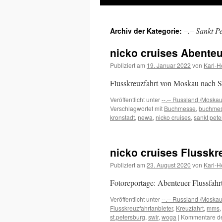
Inhalt
–.– Sankt P
Archiv der Kategorie:
springen
nicko cruises Abenteu
Publiziert am
19. Januar 2022
von
Karl-H
Flusskreuzfahrt von Moskau nach St
Veröffentlicht unter
--.-- Russland /Moska
Verschlagwortet mit
Buchmesse
,
buchmess
kronstadt
,
newa
,
nicko cruises
,
sankt pete
nicko cruises Flusskr
Publiziert am
23. August 2020
von
Karl-H
Fotoreportage: Abenteuer Flussfahr
Veröffentlicht unter
--.-- Russland /Moska
Flusskreuzfahrtanbieter
,
Kreuzfahrt
,
mms
st.petersburg
,
swir
,
woga
|
Kommentare dea