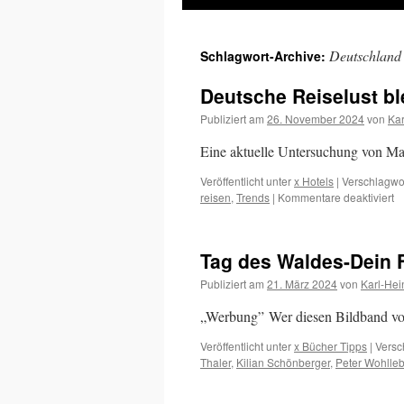
Inhalt
Deutschland
Schlagwort-Archive:
springen
Deutsche Reiselust b
Publiziert am
26. November 2024
von
Kar
Eine aktuelle Untersuchung von Mar
Veröffentlicht unter
x Hotels
|
Verschlagwor
fü
reisen
,
Trends
|
Kommentare deaktiviert
D
Re
bl
Tag des Waldes-Dein 
a
2
Publiziert am
21. März 2024
von
Karl-Hei
g
„Werbung” Wer diesen Bildband vor 
Veröffentlicht unter
x Bücher Tipps
|
Versc
Thaler
,
Kilian Schönberger
,
Peter Wohlle