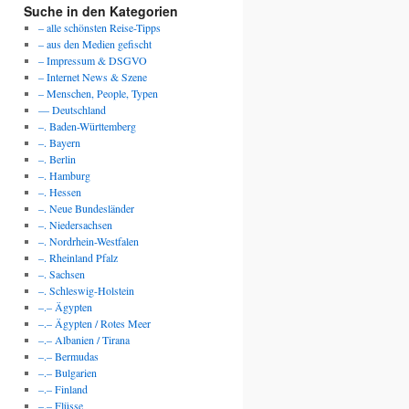
Suche in den Kategorien
– alle schönsten Reise-Tipps
– aus den Medien gefischt
– Impressum & DSGVO
– Internet News & Szene
– Menschen, People, Typen
— Deutschland
–. Baden-Württemberg
–. Bayern
–. Berlin
–. Hamburg
–. Hessen
–. Neue Bundesländer
–. Niedersachsen
–. Nordrhein-Westfalen
–. Rheinland Pfalz
–. Sachsen
–. Schleswig-Holstein
–.– Ägypten
–.– Ägypten / Rotes Meer
–.– Albanien / Tirana
–.– Bermudas
–.– Bulgarien
–.– Finland
–.– Flüsse