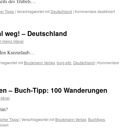
bseits des Trubels…
für
er Tipps
|
Verschlagwortet mit
Deutschland
|
Kommentare deaktiviert
Buch-
Tipp:
Reisebücher:
al weg! – Deutschland
Vom
Drachenfels
l-Heinz Hänel
zum
Affenberg
r den Kurzurlaub…
hlagwortet mit
Bruckmann Verlag
,
burg eltz
,
Deutschland
|
Kommentare
isen – Buch-Tipp: 100 Wanderungen
 Hänel
hin?
ücher Tipps
|
Verschlagwortet mit
Bruckmann Verlag
,
Buchtipps
,
für
viert
Wir
dürfen