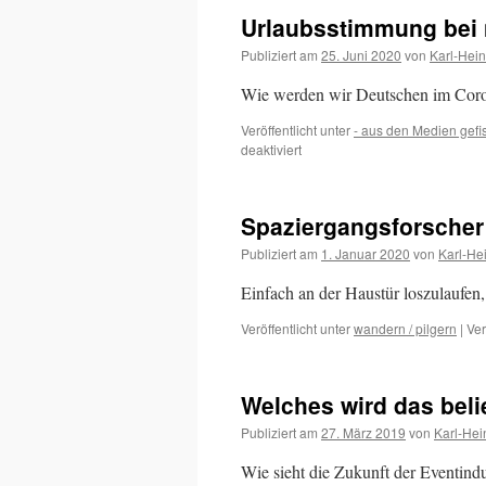
Urlaubsstimmung bei 
Publiziert am
25. Juni 2020
von
Karl-Hei
Wie werden wir Deutschen im Cor
Veröffentlicht unter
- aus den Medien gefi
für
deaktiviert
Urlaubsstimmung
bei
nur
Spaziergangsforscher
knapp
der
Publiziert am
1. Januar 2020
von
Karl-He
Hälfte
der
Einfach an der Haustür loszulaufen,
Deutschen
Veröffentlicht unter
wandern / pilgern
|
Ver
Welches wird das beli
Publiziert am
27. März 2019
von
Karl-Hei
Wie sieht die Zukunft der Eventindu