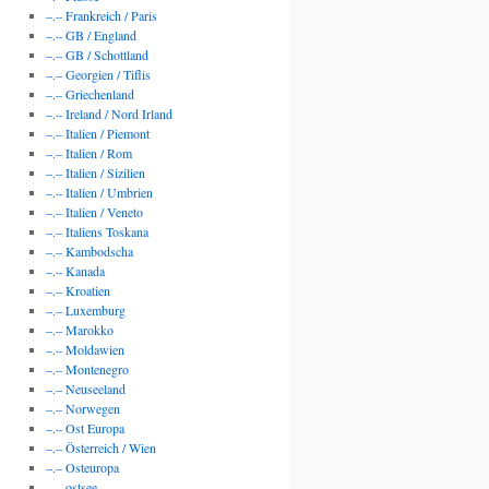
–.– Frankreich / Paris
–.– GB / England
–.– GB / Schottland
–.– Georgien / Tiflis
–.– Griechenland
–.– Ireland / Nord Irland
–.– Italien / Piemont
–.– Italien / Rom
–.– Italien / Sizilien
–.– Italien / Umbrien
–.– Italien / Veneto
–.– Italiens Toskana
–.– Kambodscha
–.– Kanada
–.– Kroatien
–.– Luxemburg
–.– Marokko
cher
–.– Moldawien
–.– Montenegro
–.– Neuseeland
–.– Norwegen
–.– Ost Europa
–.– Österreich / Wien
–.– Osteuropa
–.– ostsee