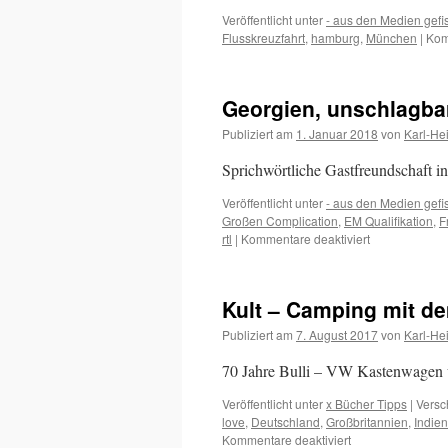
Veröffentlicht unter
- aus den Medien gefi
Flusskreuzfahrt
,
hamburg
,
München
|
Kom
Georgien, unschlagba
Publiziert am
1. Januar 2018
von
Karl-He
Sprichwörtliche Gastfreundschaft i
Veröffentlicht unter
- aus den Medien gefi
Großen Complication
,
EM Qualifikation
,
F
für
rtl
|
Kommentare deaktiviert
Georgien,
unschlagbar
in
Kult – Camping mit de
Sachen
Gastfreundsch
Publiziert am
7. August 2017
von
Karl-He
70 Jahre Bulli – VW Kastenwagen un
Veröffentlicht unter
x Bücher Tipps
|
Versc
love
,
Deutschland
,
Großbritannien
,
Indien
für
Kommentare deaktiviert