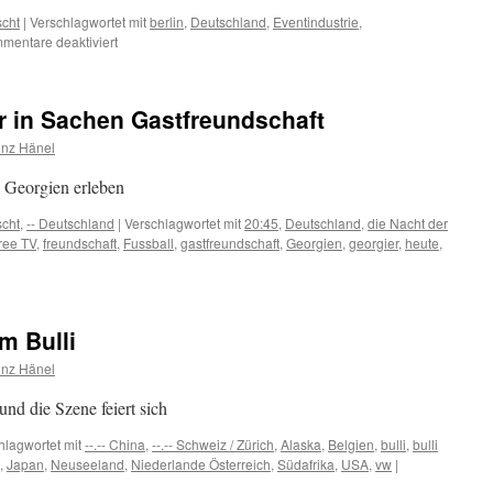
scht
|
Verschlagwortet mit
berlin
,
Deutschland
,
Eventindustrie
,
für
mentare deaktiviert
Welches
wird
das
r in Sachen Gastfreundschaft
beliebteste
Reiseziel?
inz Hänel
n Georgien erleben
scht
,
-- Deutschland
|
Verschlagwortet mit
20:45
,
Deutschland
,
die Nacht der
ree TV
,
freundschaft
,
Fussball
,
gastfreundschaft
,
Georgien
,
georgier
,
heute
,
m Bulli
aft
inz Hänel
d die Szene feiert sich
hlagwortet mit
--.-- China
,
--.-- Schweiz / Zürich
,
Alaska
,
Belgien
,
bulli
,
bulli
,
Japan
,
Neuseeland
,
Niederlande Österreich
,
Südafrika
,
USA
,
vw
|