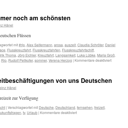
immer noch am schönsten
nz Hänel
deutschen Flüssen
agwortet mit
#rlp
,
Alex Seifermann
,
arosa
,
auszeit
,
Claudia Schröter
,
Daniel
face
,
Flusskreuzfahrt
,
Flusskreuzfahrten
,
Flusskreuzfahrtschiff
,
rik Thoma
,
Jörg Eichler
,
Kreuzfahrt
,
Langsamkeit
,
Luka Lübke
,
Maria Groß
,
für
,
Rio
,
Rudolf Pellkofer
,
sommer
,
Verena Herzog
|
Kommentare deaktiviert
In
der
Heimat
zeitbeschäftigungen von uns Deutschen
ist
es
einz Hänel
immer
noch
reizeit zur Verfügung
am
schönsten
scht
|
Verschlagwortet mit
Deutsche
,
Deutschland
,
fernsehen
,
freizeit
,
für
Zukunftsfragen
,
tv
,
Urlaub
|
Kommentare deaktiviert
Die
beliebtesten
Freizeitbeschäftigungen