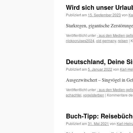
Wird sich unser Urlau
Publiziert am
15. September 2023
von
Ka
Starkregen, gigantische Zerstörun
Veröffentlicht unter
- aus den Medien gefi
nickocruises2024
,
old germany
,
reisen
|
K
Deutschland, Deine S
Publiziert am
5. Januar 2022
von
Karl-He
Ausgezwitschert – Singvögel in Ge
Veröffentlicht unter
- aus den Medien gefi
schachtel
,
vogelsterben
|
Kommentare deak
Buch-Tipp: Reisebüch
Publiziert am
31. Mai 2021
von
Karl-Hein