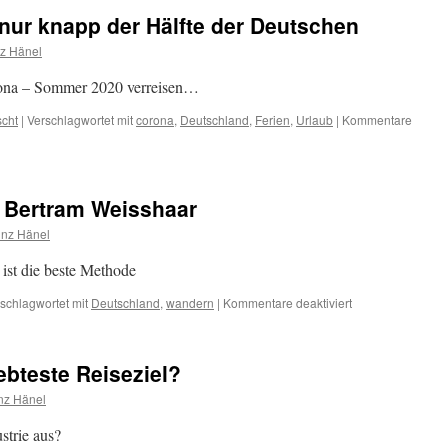
wieder
nur knapp der Hälfte der Deutschen
reisen
–
nz Hänel
Buch-
Tipp:
ona – Sommer 2020 verreisen…
100
Wanderungen
scht
|
Verschlagwortet mit
corona
,
Deutschland
,
Ferien
,
Urlaub
|
Kommentare
 Bertram Weisshaar
inz Hänel
 ist die beste Methode
für
schlagwortet mit
Deutschland
,
wandern
|
Kommentare deaktiviert
Spaziergangsfors
Bertram
Weisshaar
ebteste Reiseziel?
nz Hänel
strie aus?