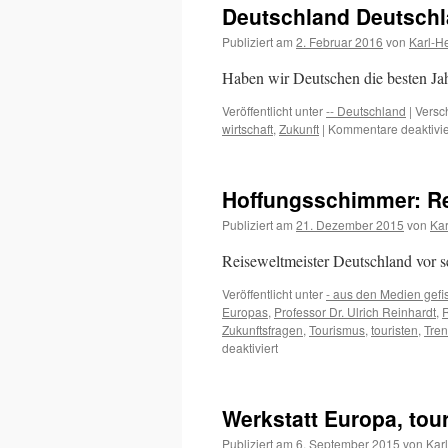
Deutschland Deutschl
Publiziert am
2. Februar 2016
von
Karl-H
Haben wir Deutschen die besten Jah
Veröffentlicht unter
-- Deutschland
|
Versc
wirtschaft
,
Zukunft
|
Kommentare deaktivie
Hoffungsschimmer: R
Publiziert am
21. Dezember 2015
von
Kar
Reiseweltmeister Deutschland vor 
Veröffentlicht unter
- aus den Medien gefi
Europas
,
Professor Dr. Ulrich Reinhardt
,
R
Zukunftsfragen
,
Tourismus
,
touristen
,
Tre
für
deaktiviert
Hoffungsschimmer:
Renaissance
der
Werkstatt Europa, tou
menschlichen
Nähe
Publiziert am
6. September 2015
von
Kar