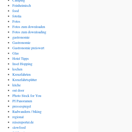
Camping
Feinheimisch
food
fotolia
Fotos
Fotos zum downloaden
Fotos zum downloading
gastronomie
Gastronomie
Gastronomie preiswert
Glas
Hotel Tipps
Insel Hopping
kochen
Kreuzfahrten
Kreuzfahrtsplitter
küche
out door
Photo Stock for You
PI Panoramen
pressespiegel
Radwandern / biking
regional
reisereporter.de
slowfood