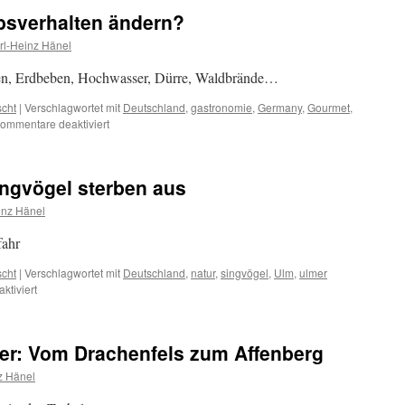
Waldes-
bsverhalten ändern?
Dein
Freund,
rl-Heinz Hänel
der
Wald
gen, Erdbeben, Hochwasser, Dürre, Waldbrände…
im
Groß-
scht
|
Verschlagwortet mit
Deutschland
,
gastronomie
,
Germany
,
Gourmet
,
Bildband
für
ommentare deaktiviert
Wird
sich
unser
ingvögel sterben aus
Urlaubsverhalten
ändern?
inz Hänel
fahr
scht
|
Verschlagwortet mit
Deutschland
,
natur
,
singvögel
,
Ulm
,
ulmer
für
tiviert
Deutschland,
Deine
Singvögel
er: Vom Drachenfels zum Affenberg
sterben
aus
z Hänel