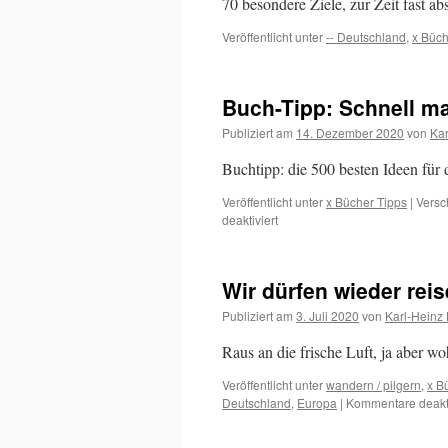
70 besondere Ziele, zur Zeit fast a
Veröffentlicht unter
-- Deutschland
,
x Büch
Buch-Tipp: Schnell m
Publiziert am
14. Dezember 2020
von
Kar
Buchtipp: die 500 besten Ideen fü
Veröffentlicht unter
x Bücher Tipps
|
Versc
für
deaktiviert
Buch-
Tipp:
Schnell
Wir dürfen wieder re
mal
weg!
Publiziert am
3. Juli 2020
von
Karl-Heinz
–
Deutschland
Raus an die frische Luft, ja aber wo
Veröffentlicht unter
wandern / pilgern
,
x B
Deutschland
,
Europa
|
Kommentare deakti