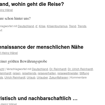
and, wohin geht die Reise?
von
uns
einz Hänel
Deutschen
re schon hinter uns?
hlagwortet mit
Deutschland
,
d’
,
Krise
,
Krisentourismus
,
Trend
,
Trends
,
für
rt
Deutschland
Deutschland,
wohin
enaissance der menschlichen Nähe
geht
die
l-Heinz Hänel
Reise?
seiner größten Bewährungsprobe
scht
|
Verschlagwortet mit
Deutschland
,
Dr. Reinhardt
,
Dr. Ulrich Reinhardt
,
einhardt
,
reisen
,
reisetrends
,
reiseverhalten
,
reiseweltmeister
,
Stiftung
nds
,
Ulrich Reinhardt
,
Urlaub
,
Urlauber
,
Zukunftsfragen
|
Kommentare
ristisch und nachbarschaftlich …
l-Heinz Hänel