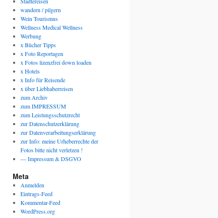
Städtereisen
wandern / pilgern
Wein Tourismus
Wellness Medical Wellness
Werbung
x Bücher Tipps
x Foto Reportagen
x Fotos lizenzfrei down loaden
x Hotels
x Info für Reisende
x über Liebhaberreisen
zum Archiv
zum IMPRESSUM
zum Leistungsschutzrecht
zur Datenschutzerklärung
zur Datenverarbeitungserklärung
zur Info: meine Urheberrechte der
Fotos bitte nicht verletzen !
— Impressum & DSGVO
Meta
Anmelden
Eintrags-Feed
Kommentar-Feed
WordPress.org