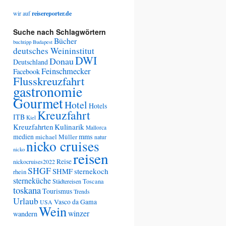
wir auf
reisereporter.de
Suche nach Schlagwörtern
Bücher
buchtipp
Budapest
deutsches Weininstitut
DWI
Donau
Deutschland
Feinschmecker
Facebook
Flusskreuzfahrt
gastronomie
Gourmet
Hotel
Hotels
Kreuzfahrt
ITB
Kiel
Kreuzfahrten
Kulinarik
Mallorca
medien
mms
michael Müller
natur
nicko cruises
nicko
reisen
Reise
nickocruises2022
SHGF
SHMF
sternekoch
rhein
sterneküche
Städtereisen
Toscana
toskana
Tourismus
Trends
Urlaub
Vasco da Gama
USA
Wein
winzer
wandern