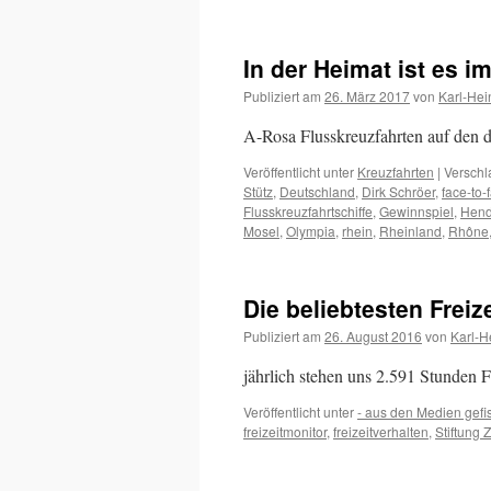
Kult
–
Camping
In der Heimat ist es 
mit
dem
Publiziert am
26. März 2017
von
Karl-Hei
Bulli
A-Rosa Flusskreuzfahrten auf den 
Veröffentlicht unter
Kreuzfahrten
|
Verschl
Stütz
,
Deutschland
,
Dirk Schröer
,
face-to-
Flusskreuzfahrtschiffe
,
Gewinnspiel
,
Hend
Mosel
,
Olympia
,
rhein
,
Rheinland
,
Rhône
Die beliebtesten Frei
Publiziert am
26. August 2016
von
Karl-H
jährlich stehen uns 2.591 Stunden F
Veröffentlicht unter
- aus den Medien gefi
freizeitmonitor
,
freizeitverhalten
,
Stiftung 