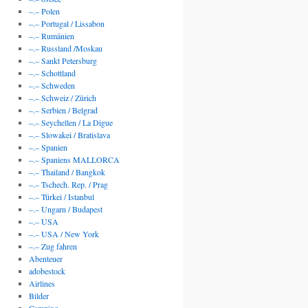
–.– Polen
–.– Portugal / Lissabon
–.– Rumänien
–.– Russland /Moskau
–.– Sankt Petersburg
–.– Schottland
–.– Schweden
–.– Schweiz / Zürich
–.– Serbien / Belgrad
–.– Seychellen / La Digue
–.– Slowakei / Bratislava
–.– Spanien
–.– Spaniens MALLORCA
–.– Thailand / Bangkok
–.– Tschech. Rep. / Prag
–.– Türkei / Istanbul
–.– Ungarn / Budapest
–.– USA
–.– USA / New York
–.– Zug fahren
Abenteuer
adobestock
Airlines
Bilder