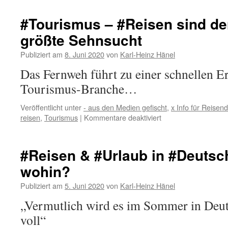
aktuell
möglichst
#Tourismus – #Reisen sind d
nur
größte Sehnsucht
in
#Deutschland
Publiziert am
8. Juni 2020
von
Karl-Heinz Hänel
Das Fernweh führt zu einer schnellen E
Tourismus-Branche…
Veröffentlicht unter
- aus den Medien gefischt
,
x Info für Reisen
für
reisen
,
Tourismus
|
Kommentare deaktiviert
#Tourismus
–
#Reisen
#Reisen & #Urlaub in #Deutsc
sind
wohin?
der
Deutschen
Publiziert am
5. Juni 2020
von
Karl-Heinz Hänel
größte
Sehnsucht
„Vermutlich wird es im Sommer in Deut
voll“