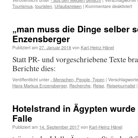
für
Tourismus
,
touristen
,
Urlaubsreisen
|
Kommentare deaktiviert
To
ist
Wa
„man muss die Dinge selber 
de
Enzensberger
de
Wir
Publiziert am
27. Januar 2018
von
Karl-Heinz Hänel
Statt PR- und vorgeschriebene Texte bra
Berichte dies:
Veröffentlicht unter
- Menschen, People, Typen
|
Verschlagworte
Hans Markus Enzensberger
,
Recherche
,
Reise
,
Reisejournalist
|
Hotelstrand in Ägypten wurde 
Falle
Publiziert am
14. September 2017
von
Karl-Heinz Hänel