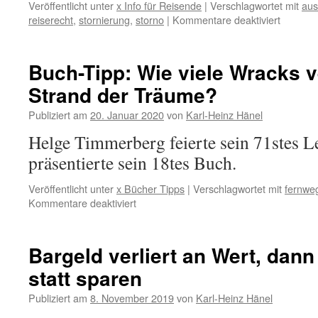
Veröffentlicht unter
x Info für Reisende
|
Verschlagwortet mit
aus
für
reiserecht
,
stornierung
,
storno
|
Kommentare deaktiviert
#Reise
#Reisen
#Reiser
Buch-Tipp: Wie viele Wracks v
#Baller
Strand der Träume?
adé,
Balkoni
Publiziert am
20. Januar 2020
von
Karl-Heinz Hänel
olé
Helge Timmerberg feierte sein 71stes L
präsentierte sein 18tes Buch.
Veröffentlicht unter
x Bücher Tipps
|
Verschlagwortet mit
fernwe
für
Kommentare deaktiviert
Buch-
Tipp:
Wie
Bargeld verliert an Wert, dann
viele
statt sparen
Wracks
verrotten
Publiziert am
8. November 2019
von
Karl-Heinz Hänel
am
Strand