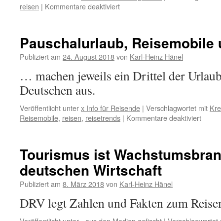
für
reisen
|
Kommentare deaktiviert
Reisen
statt
sparen
Pauschalurlaub, Reisemobile 
Publiziert am
24. August 2018
von
Karl-Heinz Hänel
… machen jeweils ein Drittel der Urlaub
Deutschen aus.
Veröffentlicht unter
x Info für Reisende
|
Verschlagwortet mit
Kre
für
Reisemobile
,
reisen
,
reisetrends
|
Kommentare deaktiviert
Pausc
Reise
und
Tourismus ist Wachstumsbran
Kreuz
deutschen Wirtschaft
Publiziert am
8. März 2018
von
Karl-Heinz Hänel
DRV legt Zahlen und Fakten zum Reise
Veröffentlicht unter
- aus den Medien gefischt
|
Verschlagwortet 