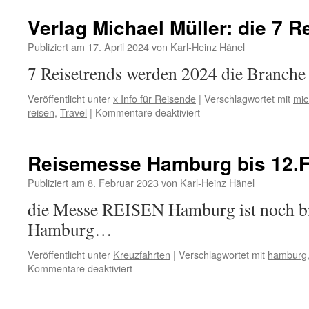
Verlag Michael Müller: die 7 R
Publiziert am
17. April 2024
von
Karl-Heinz Hänel
7 Reisetrends werden 2024 die Branc
Veröffentlicht unter
x Info für Reisende
|
Verschlagwortet mit
mic
für
reisen
,
Travel
|
Kommentare deaktiviert
Verlag
Michael
Müller:
Reisemesse Hamburg bis 12.F
die
7
Publiziert am
8. Februar 2023
von
Karl-Heinz Hänel
Reisetrends
die Messe REISEN Hamburg ist noch bi
2024
Hamburg…
Veröffentlicht unter
Kreuzfahrten
|
Verschlagwortet mit
hamburg
für
Kommentare deaktiviert
Reisemesse
Hamburg
bis