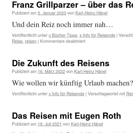
Franz Grillparzer – über das R
12.Februar
2023
Publiziert am
5. Januar 2023
von
Karl-Heinz Hänel
Und dein Reiz noch immer nah…
Veröffentlicht unter
x Bücher Tipps
,
x Info für Reisende
|
Verschl
für
Reise
,
reisen
|
Kommentare deaktiviert
Franz
Grillparzer
–
Die Zukunft des Reisens
über
das
Publiziert am
16. März 2022
von
Karl-Heinz Hänel
Reisen
Wie wollen wir künftig Urlaub machen?
Veröffentlicht unter
x Info für Reisende
|
Verschlagwortet mit
Rei
Das Reisen mit Eugen Roth
Publiziert am
19. Juli 2021
von
Karl-Heinz Hänel