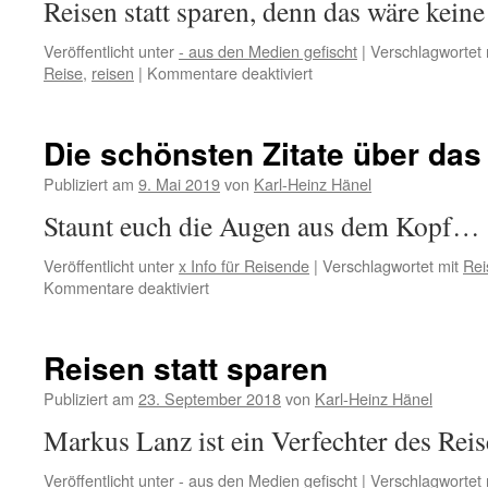
Reisen statt sparen, denn das wäre keine
der
Träume?
Veröffentlicht unter
- aus den Medien gefischt
|
Verschlagwortet 
für
Reise
,
reisen
|
Kommentare deaktiviert
Bargeld
verliert
an
Die schönsten Zitate über da
Wert,
dann
Publiziert am
9. Mai 2019
von
Karl-Heinz Hänel
besser
Staunt euch die Augen aus dem Kopf…
reisen
statt
Veröffentlicht unter
x Info für Reisende
|
Verschlagwortet mit
Rei
sparen
für
Kommentare deaktiviert
Die
schönsten
Zitate
Reisen statt sparen
über
das
Publiziert am
23. September 2018
von
Karl-Heinz Hänel
Reisen…
Markus Lanz ist ein Verfechter des Rei
Veröffentlicht unter
- aus den Medien gefischt
|
Verschlagwortet 