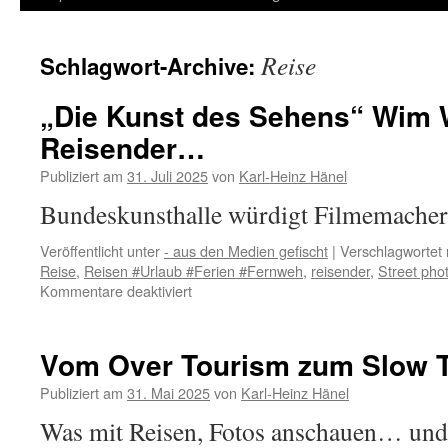
Inhalt
Reise
Schlagwort-Archive:
springen
„Die Kunst des Sehens“ Wim 
Reisender…
Publiziert am
31. Juli 2025
von
Karl-Heinz Hänel
Bundeskunsthalle würdigt Filmemach
Veröffentlicht unter
- aus den Medien gefischt
|
Verschlagwortet 
Reise
,
Reisen #Urlaub #Ferien #Fernweh
,
reisender
,
Street pho
für
Kommentare deaktiviert
„Die
Kunst
des
Vom Over Tourism zum Slow 
Sehens“
Wim
Publiziert am
31. Mai 2025
von
Karl-Heinz Hänel
Wenders
Was mit Reisen, Fotos anschauen… und 
als