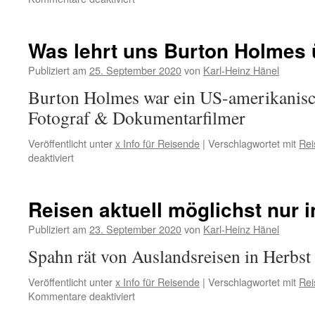
Konsumwünsche
der
Bundesbürger
Was lehrt uns Burton Holmes 
2021
Publiziert am
25. September 2020
von
Karl-Heinz Hänel
Burton Holmes war ein US-amerikanisc
Fotograf & Dokumentarfilmer
Veröffentlicht unter
x Info für Reisende
|
Verschlagwortet mit
Rei
für
deaktiviert
Was
lehrt
uns
Reisen aktuell möglichst nur 
Burton
Holmes
Publiziert am
23. September 2020
von
Karl-Heinz Hänel
über
Spahn rät von Auslandsreisen in Herbs
das
Reisen?
Veröffentlicht unter
x Info für Reisende
|
Verschlagwortet mit
Rei
für
Kommentare deaktiviert
Reisen