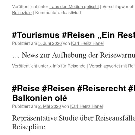
Veröffentlicht unter
- aus den Medien gefischt
|
Verschlagwortet 
für
Reiseziele
|
Kommentare deaktiviert
#Reisen
&
#Urlaub
#Tourismus #Reisen „Ein Restr
in
#Deutschland
Publiziert am
5. Juni 2020
von
Karl-Heinz Hänel
–
… News zur Aufhebung der Reisewarn
aber
wohin?
Veröffentlicht unter
x Info für Reisende
|
Verschlagwortet mit
Rei
#Reise #Reisen #Reiserecht #
Balkonien olé
Publiziert am
2. Mai 2020
von
Karl-Heinz Hänel
Repräsentative Studie über Reiseausfäll
Reisepläne