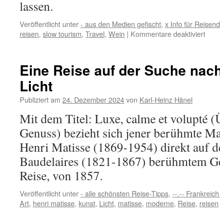
Reisender…
lassen.
Veröffentlicht unter
- aus den Medien gefischt
,
x Info für Reisen
für
reisen
,
slow tourism
,
Travel
,
Wein
|
Kommentare deaktiviert
Vom
Over
Tour
Eine Reise auf der Suche nac
zum
Licht
Slow
Tour
Publiziert am
24. Dezember 2024
von
Karl-Heinz Hänel
Mit dem Titel: Luxe, calme et volupté (
Genuss) bezieht sich jener berühmte M
Henri Matisse (1869-1954) direkt auf d
Baudelaires (1821-1867) berühmtem Ge
Reise, von 1857.
Veröffentlicht unter
- alle schönsten Reise-Tipps
,
--.-- Frankreich
Art
,
henri matisse
,
kunst
,
Licht
,
matisse
,
moderne
,
Reise
,
reisen