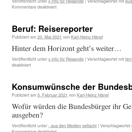
Veröffentlicht unter
x Info für Reisende
|
Verschlagwortet mit
eug
für
Kommentare deaktiviert
Das
Reisen
mit
Beruf: Reisereporter
Eugen
Roth
Publiziert am
20. Mai 2021
von
Karl-Heinz Hänel
Hinter dem Horizont geht’s weiter…
Veröffentlicht unter
x Info für Reisende
|
Verschlagwortet mit
fer
für
deaktiviert
Beruf:
Reisereporter
Konsumwünsche der Bundesb
Publiziert am
5. Februar 2021
von
Karl-Heinz Hänel
Wofür würden die Bundesbürger ihr Gel
ausgeben?
Veröffentlicht unter
- aus den Medien gefischt
|
Verschlagwortet 
für
Kommentare deaktiviert