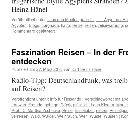
trügerische Idylle Ägyptens Stränden? 
Heinz Hänel
Veröffentlicht unter
- aus den Medien gefischt
,
--.-- Ägypten / R
Ägypten
,
Blogs
,
hurghada
,
kairo
,
Reise
,
reisen
,
reisewarnung
,
s
für
Kommentare deaktiviert
Hotelstrand
in
Ägypten
Faszination Reisen – In der F
wurde
entdecken
zur
tödlichen
Publiziert am
27. März 2015
von
Karl-Heinz Hänel
Falle
Radio-Tipp: Deutschlandfunk, was treib
auf Reisen?
Veröffentlicht unter
x Info für Reisende
|
Verschlagwortet mit
abe
fernweh
,
Fremde
,
gebirge
,
Glück
,
glücklich
,
Lena Klemm
,
Marti
Prof. Dr. Martina Zschocke
,
Reise
,
reisefieber
,
reisen
,
Reisetipp
verreisen
,
Wald
,
Wälder
,
Weihrauch
,
Welt
,
Wüste
,
Wüsten
|
Kom