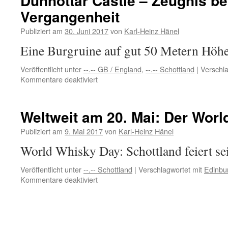
Dunnottar Castle – Zeugnis b
und
Vergangenheit
Spitzenküche
Publiziert am
30. Juni 2017
von
Karl-Heinz Hänel
Eine Burgruine auf gut 50 Metern Hö
Veröffentlicht unter
--.-- GB / England
,
--.-- Schottland
|
Verschla
für
Kommentare deaktiviert
Dunnottar
Castle
–
Weltweit am 20. Mai: Der Wor
Zeugnis
bewegter
Publiziert am
9. Mai 2017
von
Karl-Heinz Hänel
Vergangenheit
World Whisky Day: Schottland feiert se
Veröffentlicht unter
--.-- Schottland
|
Verschlagwortet mit
Edinbu
für
Kommentare deaktiviert
Weltweit
am
20.
Mai: