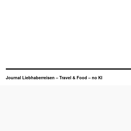
Der
World
Whisky
Day
Journal Liebhaberreisen – Travel & Food – no KI