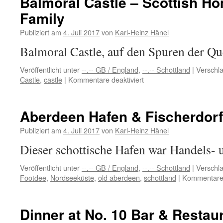
Balmoral Castle – Scottish Ho
Family
Publiziert am
4. Juli 2017
von
Karl-Heinz Hänel
Balmoral Castle, auf den Spuren der 
Veröffentlicht unter
--.-- GB / England
,
--.-- Schottland
|
Verschla
für
Castle
,
castle
|
Kommentare deaktiviert
Balmoral
Castle
–
Aberdeen Hafen & Fischerdorf 
Scottish
Home
Publiziert am
4. Juli 2017
von
Karl-Heinz Hänel
to
Dieser schottische Hafen war Handels- 
the
Royal
Veröffentlicht unter
--.-- GB / England
,
--.-- Schottland
|
Verschla
Family
Footdee
,
Nordseeküste
,
old aberdeen
,
schottland
|
Kommentare 
Dinner at No. 10 Bar & Restau