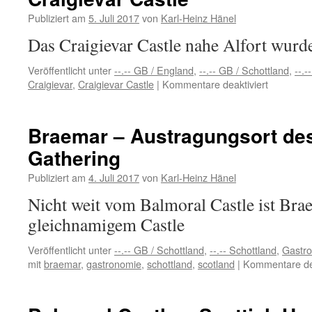
House
Hotel
Publiziert am
5. Juli 2017
von
Karl-Heinz Hänel
&
Das Craigievar Castle nahe Alfort wurd
Spa
Veröffentlicht unter
--.-- GB / England
,
--.-- GB / Schottland
,
--.-
für
Craigievar
,
Craigievar Castle
|
Kommentare deaktiviert
Craigieva
Castle
Braemar – Austragungsort de
Gathering
Publiziert am
4. Juli 2017
von
Karl-Heinz Hänel
Nicht weit vom Balmoral Castle ist Bra
gleichnamigem Castle
Veröffentlicht unter
--.-- GB / Schottland
,
--.-- Schottland
,
Gastro
mit
braemar
,
gastronomie
,
schottland
,
scotland
|
Kommentare dea