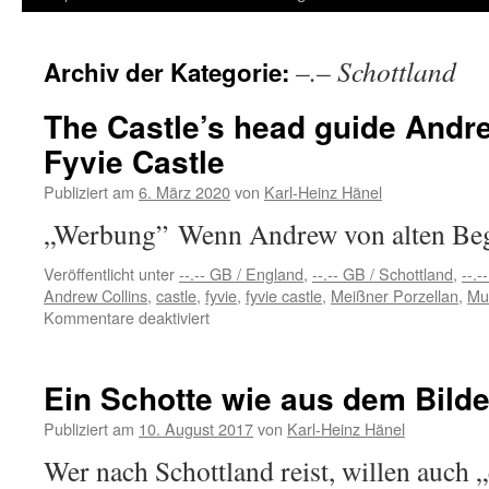
Inhalt
–.– Schottland
Archiv der Kategorie:
springen
The Castle’s head guide Andre
Fyvie Castle
Publiziert am
6. März 2020
von
Karl-Heinz Hänel
„Werbung” Wenn Andrew von alten Beg
Veröffentlicht unter
--.-- GB / England
,
--.-- GB / Schottland
,
--.-
Andrew Collins
,
castle
,
fyvie
,
fyvie castle
,
Meißner Porzellan
,
Mu
für
Kommentare deaktiviert
The
Castle’s
head
Ein Schotte wie aus dem Bild
guide
Andrew
Publiziert am
10. August 2017
von
Karl-Heinz Hänel
Collins
Wer nach Schottland reist, willen auch 
zeigt