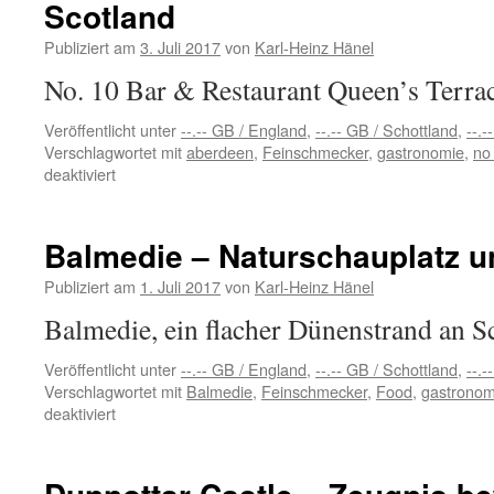
Scotland
Publiziert am
3. Juli 2017
von
Karl-Heinz Hänel
No. 10 Bar & Restaurant Queen’s Terra
Veröffentlicht unter
--.-- GB / England
,
--.-- GB / Schottland
,
--.-
Verschlagwortet mit
aberdeen
,
Feinschmecker
,
gastronomie
,
no
für
deaktiviert
Dinner
at
No.
Balmedie – Naturschauplatz u
10
Bar
Publiziert am
1. Juli 2017
von
Karl-Heinz Hänel
&
Balmedie, ein flacher Dünenstrand an S
Restaurant
–
Veröffentlicht unter
--.-- GB / England
,
--.-- GB / Schottland
,
--.-
Aberdeen
Verschlagwortet mit
Balmedie
,
Feinschmecker
,
Food
,
gastronom
/
für
deaktiviert
Scotland
Balmedie
–
Naturschauplatz