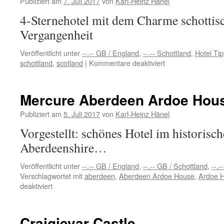
Publiziert am
7. Juli 2017
von
Karl-Heinz Hänel
4-Sternehotel mit dem Charme schottisc
Vergangenheit
Veröffentlicht unter
--.-- GB / England
,
--.-- Schottland
,
Hotel Ti
für
schottland
,
scotland
|
Kommentare deaktiviert
Übernachten
im
Macdonald
Mercure Aberdeen Ardoe Hous
Pittodrie
House
Publiziert am
5. Juli 2017
von
Karl-Heinz Hänel
–
Vorgestellt: schönes Hotel im historisc
Schottland
Aberdeenshire…
Veröffentlicht unter
--.-- GB / England
,
--.-- GB / Schottland
,
--.-
Verschlagwortet mit
aberdeen
,
Aberdeen Ardoe House
,
Ardoe 
für
deaktiviert
Mercure
Aberdeen
Ardoe
Craigievar Castle