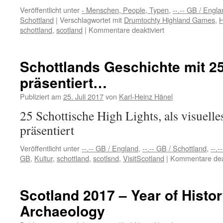
Fyvie
Veröffentlicht unter
- Menschen, People, Typen
,
--.-- GB / Engl
Castle
Schottland
|
Verschlagwortet mit
Drumtochty Highland Games
,
H
für
schottland
,
scotland
|
Kommentare deaktiviert
Ein
Schotte
wie
Schottlands Geschichte mit 2
aus
präsentiert…
dem
Bilderbuch
Publiziert am
25. Juli 2017
von
Karl-Heinz Hänel
25 Schottische High Lights, als visuell
präsentiert
Veröffentlicht unter
--.-- GB / England
,
--.-- GB / Schottland
,
--.-
GB
,
Kultur
,
schottland
,
scotlsnd
,
VisitScotland
|
Kommentare deak
Scotland 2017 – Year of Histor
Archaeology