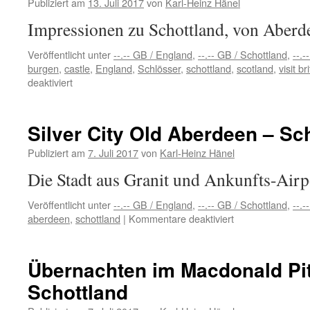
Publiziert am
13. Juli 2017
von
Karl-Heinz Hänel
Impressionen zu Schottland, von Abe
Veröffentlicht unter
--.-- GB / England
,
--.-- GB / Schottland
,
--.-
burgen
,
castle
,
England
,
Schlösser
,
schottland
,
scotland
,
visit br
für
deaktiviert
Scotland
2017
–
Silver City Old Aberdeen – Sc
Year
of
Publiziert am
7. Juli 2017
von
Karl-Heinz Hänel
History,
Die Stadt aus Granit und Ankunfts-Airp
Heritage
&
Veröffentlicht unter
--.-- GB / England
,
--.-- GB / Schottland
,
--.-
Archaeology
für
aberdeen
,
schottland
|
Kommentare deaktiviert
Silver
City
Old
Übernachten im Macdonald Pit
Aberdeen
Schottland
–
Schottland