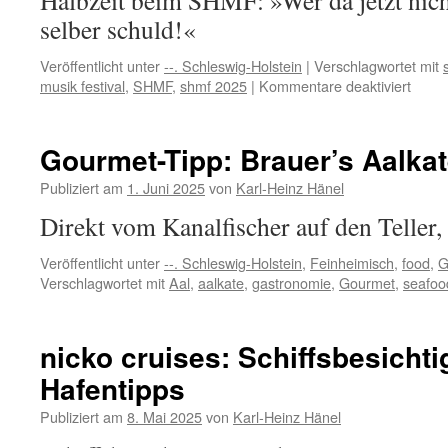
Halbzeit beim SHMF: »Wer da jetzt nicht
Festival
selber schuld!«
Veröffentlicht unter
--. Schleswig-Holstein
|
Verschlagwortet mit
für
musik festival
,
SHMF
,
shmf 2025
|
Kommentare deaktiviert
Schle
Holst
Musik
Gourmet-Tipp: Brauer’s Aalkat
Festiv
Halbz
Publiziert am
1. Juni 2025
von
Karl-Heinz Hänel
2025
Direkt vom Kanalfischer auf den Teller, 
Veröffentlicht unter
--. Schleswig-Holstein
,
Feinheimisch
,
food
,
G
Verschlagwortet mit
Aal
,
aalkate
,
gastronomie
,
Gourmet
,
seafoo
nicko cruises: Schiffsbesichti
Hafentipps
Publiziert am
8. Mai 2025
von
Karl-Heinz Hänel