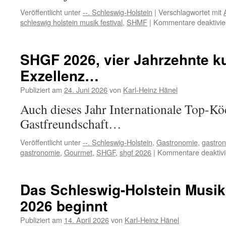
Veröffentlicht unter
--. Schleswig-Holstein
|
Verschlagwortet mit
schleswig holstein musik festival
,
SHMF
|
Kommentare deaktivie
SHGF 2026, vier Jahrzehnte ku
Exzellenz…
Publiziert am
24. Juni 2026
von
Karl-Heinz Hänel
Auch dieses Jahr Internationale Top-Kö
Gastfreundschaft…
Veröffentlicht unter
--. Schleswig-Holstein
,
Gastronomie
,
gastro
gastronomie
,
Gourmet
,
SHGF
,
shgf 2026
|
Kommentare deaktivi
Das Schleswig-Holstein Musik
2026 beginnt
Publiziert am
14. April 2026
von
Karl-Heinz Hänel