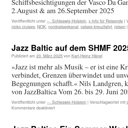
Schiffsbesichtigungen der Vasco Da Ga
2.August & am 26.September 2025
Veröffentlicht unter
--. Schleswig-Holstein
,
x Info für Reisende
|
nicko cruises
,
NOK
,
nordostseekanal
,
ostsee kreuzfahrt
,
reisen
|
Jazz Baltic auf dem SHMF 202
Publiziert am
20. März 2025
von
Karl-Heinz Hänel
»Jazz ist mehr als Musik – er ist eine K
verbindet, Grenzen überwindet und unv
Begegnungen schafft.« Nils Landgren, k
von JazzBaltica Vom 26. bis 29. Juni 2
Veröffentlicht unter
--. Schleswig-Holstein
|
Verschlagwortet mit
für
Kommentare deaktiviert
Jazz
Baltic
auf