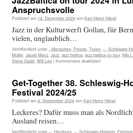
JazzBaltica on tour 2024 in Lü
Kieler
Anspruchsvolle
Sprotte
Publiziert am
14. Dezember 2024
von
Karl-Heinz Hänel
Jazz in der Kulturwerft Gollan, für Ber
vielen, unglaublich…
Veröffentlicht unter
- Menschen, People, Typen
,
--. Schleswig-Ho
Müller
,
Jacob Manz
,
Jazz
,
jazz baltica
,
jazz baltica on tour
,
Nils 
für
Steve Gadd
,
Will Lee
|
Kommentare deaktiviert
JazzBaltica
on
tour
Get-Together 38. Schleswig-H
2024
Festival 2024/25
in
Lübeck,
Publiziert am
6. September 2024
von
Karl-Heinz Hänel
Gollan,
für
Leckeres? Dafür muss man als Nordlicht
Anspruchsvolle
Ausland reisen…
Veröffentlicht unter
--. Hamburg
,
--. Schleswig-Holstein
,
Feinhei