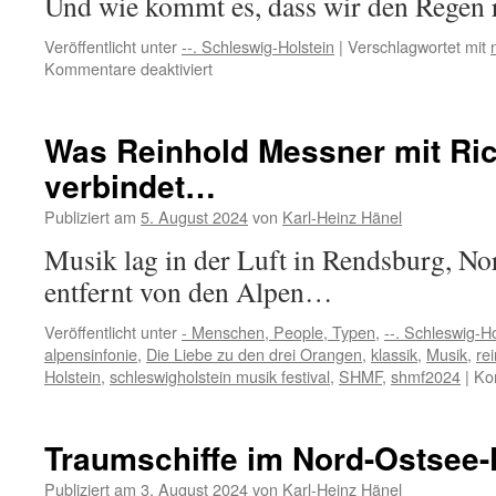
Und wie kommt es, dass wir den Regen 
Finale
Veröffentlicht unter
--. Schleswig-Holstein
|
Verschlagwortet mit
für
Kommentare deaktiviert
Waldbaden
bei
Regen…
Was Reinhold Messner mit Ri
verbindet…
Publiziert am
5. August 2024
von
Karl-Heinz Hänel
Musik lag in der Luft in Rendsburg, No
entfernt von den Alpen…
Veröffentlicht unter
- Menschen, People, Typen
,
--. Schleswig-Ho
alpensinfonie
,
Die Liebe zu den drei Orangen
,
klassik
,
Musik
,
re
Holstein
,
schleswigholstein musik festival
,
SHMF
,
shmf2024
|
Ko
Traumschiffe im Nord-Ostsee-
Publiziert am
3. August 2024
von
Karl-Heinz Hänel