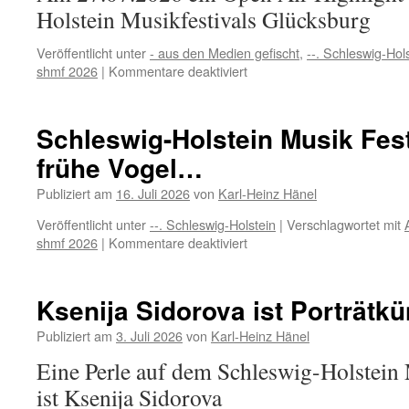
Holstein Musikfestivals Glücksburg
Veröffentlicht unter
- aus den Medien gefischt
,
--. Schleswig-Hol
für
shmf 2026
|
Kommentare deaktiviert
SHMF
Open
Air
Schleswig-Holstein Musik Fest
Konzet
frühe Vogel…
am
Schloß
Publiziert am
16. Juli 2026
von
Karl-Heinz Hänel
Glücksburg
Veröffentlicht unter
--. Schleswig-Holstein
|
Verschlagwortet mit
für
shmf 2026
|
Kommentare deaktiviert
Schleswig-
Holstein
Musik
Ksenija Sidorova ist Porträtkü
Festival
2026,
Publiziert am
3. Juli 2026
von
Karl-Heinz Hänel
der
Eine Perle auf dem Schleswig-Holstein 
frühe
Vogel…
ist Ksenija Sidorova