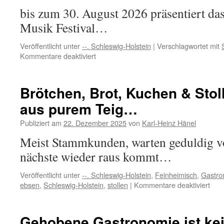
bis zum 30. August 2026 präsentiert da
Musik Festival…
Veröffentlicht unter
--. Schleswig-Holstein
|
Verschlagwortet mit
für
Kommentare deaktiviert
Das
Schleswig-
Holstein
Brötchen, Brot, Kuchen & Sto
Musik
aus purem Teig…
Festival
2026 beginnt
Publiziert am
22. Dezember 2025
von
Karl-Heinz Hänel
Meist Stammkunden, warten geduldig vor
nächste wieder raus kommt…
Veröffentlicht unter
--. Schleswig-Holstein
,
Feinheimisch
,
Gastro
für
ebsen
,
Schleswig-Holstein
,
stollen
|
Kommentare deaktiviert
Bröt
Brot
Kuc
Gehobene Gastronomie ist ke