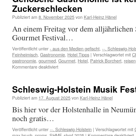
&
Zuckerschlecken
Stol
han
Publiziert am
8. November 2025
von
Karl-Heinz Hänel
aus
pur
An einem Freitag vor dem alljährlichen
Tei
Gourmet Festival…
Veröffentlicht unter
- aus den Medien gefischt
,
--. Schleswig-Hol
Feinheimisch
,
Gastronomie
,
Hotel Tipps
|
Verschlagwortet mit
C
gastronomie
,
gourmed
,
Gourmet
,
Hotel
,
Patrick Borchert
,
reisen
für
Kommentare deaktiviert
Gehobene
Gastronomie
ist
Schleswig-Holstein Musik Fes
kein
Zuckerschlecken
Publiziert am
17. August 2025
von
Karl-Heinz Hänel
Bis hier vor der Holstenhalle in Neumü
noch gratis…
Veröffentlicht unter
--. Schleswig-Holstein
|
Verschlagwortet mit
f
max bruch
,
proms
,
SHMF
,
shmf 2025
|
Kommentare deaktiviert