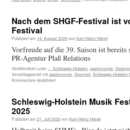
S
H
M
Nach dem SHGF-Festival ist 
F
Festival
Publiziert am
14. August 2025
von
Karl-Heinz Hänel
Vorfreude auf die 39. Saison ist bereits
PR-Agentur Plaß Relations
Veröffentlicht unter
--. Schleswig-Holstein
,
gastronomie
,
Gastro
Verschlagwortet mit
gastronomie
,
Gourmet
,
Schleswig-Holstein 
für
Kommentare deaktiviert
Nach
dem
SHGF-
Schleswig-Holstein Musik Fest
Festival
2025
ist
vor
Publiziert am
21. Juli 2025
von
Karl-Heinz Hänel
dem
SHGF-