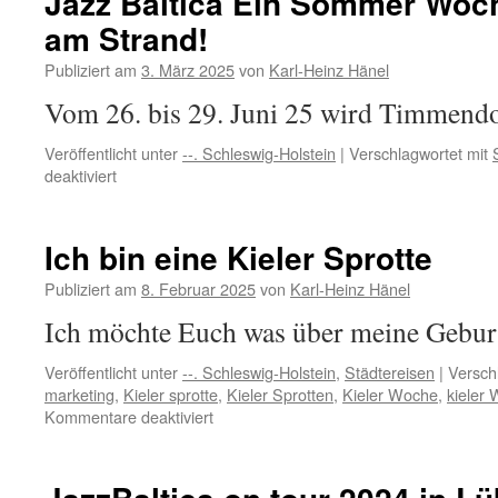
Jazz Baltica Ein Sommer Woc
dem
am Strand!
SHMF
2025
Publiziert am
3. März 2025
von
Karl-Heinz Hänel
Vom 26. bis 29. Juni 25 wird Timmendo
Veröffentlicht unter
--. Schleswig-Holstein
|
Verschlagwortet mit
für
deaktiviert
Jazz
Baltica
Ein
Ich bin eine Kieler Sprotte
Sommer
Wochenende
Publiziert am
8. Februar 2025
von
Karl-Heinz Hänel
direkt
Ich möchte Euch was über meine Geburts
am
Strand!
Veröffentlicht unter
--. Schleswig-Holstein
,
Städtereisen
|
Versch
marketing
,
Kieler sprotte
,
Kieler Sprotten
,
Kieler Woche
,
kieler
für
Kommentare deaktiviert
Ich
bin
eine