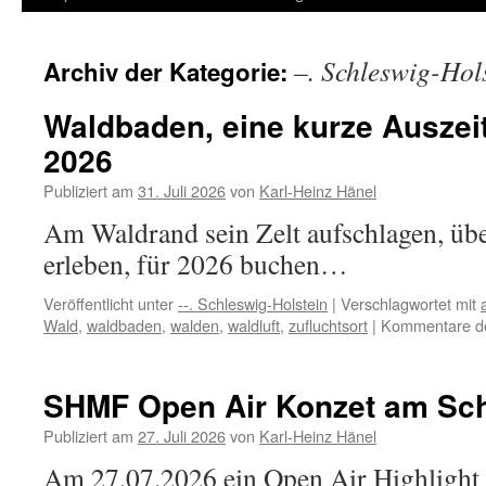
Inhalt
–. Schleswig-Hol
Archiv der Kategorie:
springen
Waldbaden, eine kurze Auszei
2026
Publiziert am
31. Juli 2026
von
Karl-Heinz Hänel
Am Waldrand sein Zelt aufschlagen, üb
erleben, für 2026 buchen…
Veröffentlicht unter
--. Schleswig-Holstein
|
Verschlagwortet mit
Wald
,
waldbaden
,
walden
,
waldluft
,
zufluchtsort
|
Kommentare dea
SHMF Open Air Konzet am Sc
Publiziert am
27. Juli 2026
von
Karl-Heinz Hänel
Am 27.07.2026 ein Open Air Highlight 