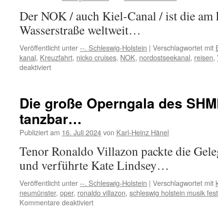
Der NOK / auch Kiel-Canal / ist die am 
Wasserstraße weltweit…
Veröffentlicht unter
--. Schleswig-Holstein
|
Verschlagwortet mit
kanal
,
Kreuzfahrt
,
nicko cruises
,
NOK
,
nordostseekanal
,
reisen
,
für
deaktiviert
Traumschiffe
im
Nord-
Die große Operngala des SHM
Ostsee-
tanzbar…
Kanal
Publiziert am
16. Juli 2024
von
Karl-Heinz Hänel
Tenor Ronaldo Villazon packte die Gel
und verführte Kate Lindsey…
Veröffentlicht unter
--. Schleswig-Holstein
|
Verschlagwortet mit
neumünster
,
oper
,
ronaldo villazon
,
schleswig holstein musik fest
für
Kommentare deaktiviert
Die