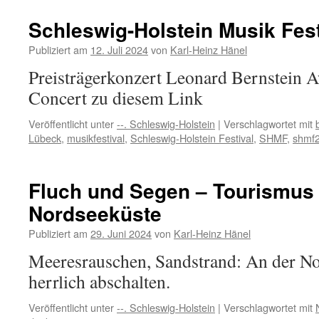
große
Operngala
Schleswig-Holstein Musik Fest
des
SHMF
Publiziert am
12. Juli 2024
von
Karl-Heinz Hänel
2024,
Preisträgerkonzert Leonard Bernstein
sogar
tanzbar…
Concert zu diesem Link
Veröffentlicht unter
--. Schleswig-Holstein
|
Verschlagwortet mit
Lübeck
,
musikfestival
,
Schleswig-Holstein Festival
,
SHMF
,
shmf
Fluch und Segen – Tourismus 
Nordseeküste
Publiziert am
29. Juni 2024
von
Karl-Heinz Hänel
Meeresrauschen, Sandstrand: An der N
herrlich abschalten.
Veröffentlicht unter
--. Schleswig-Holstein
|
Verschlagwortet mit