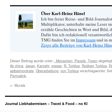
Über Karl-Heinz Hänel
Ich bin freier Reise- und Bild-Journalis
Multiplikator, unterhalte meine Leser 
erzähle Geschichten in Wort und Bild, di
Dafür bin ich redaktionell verantwortli
TMG finden Sie im
Impressum
und in m
Zeige alle Beiträge von Karl-Heinz Hä
Dieser Beitrag wurde unter
- Menschen, People, Typen
abgelegt
itb china
,
Japan
,
Karoshi
,
messe
,
R. Torklus
,
Rüdiger Torklus
,
R
selbstmordrate
,
Überarbeitung
,
von Torklus
verschlagwortet. Se
Permalink
.
←
Murals
Journal Liebhaberreisen – Travel & Food – no KI