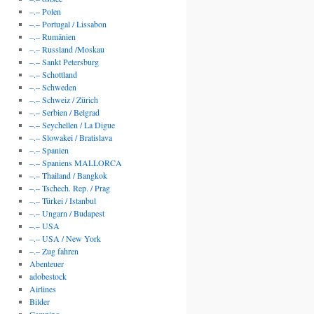
–.– Polen
–.– Portugal / Lissabon
–.– Rumänien
–.– Russland /Moskau
–.– Sankt Petersburg
–.– Schottland
–.– Schweden
–.– Schweiz / Zürich
–.– Serbien / Belgrad
–.– Seychellen / La Digue
–.– Slowakei / Bratislava
–.– Spanien
–.– Spaniens MALLORCA
–.– Thailand / Bangkok
–.– Tschech. Rep. / Prag
–.– Türkei / Istanbul
–.– Ungarn / Budapest
–.– USA
–.– USA / New York
–.– Zug fahren
Abenteuer
adobestock
Airlines
Bilder