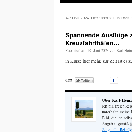
Inhalt
←
SHMF 2024- Live dabei sein, bei den
springen
Spannende Ausflüge 
Kreuzfahrthäfen…
Publiziert am
10. Juni 2024
von
Karl-Hei
in Kürze hier mehr, zur Zeit ist es 
Über Karl-Heinz
Ich bin freier Rei
unterhalte meine 
Bild, die ich selb
Angaben gemäß §
Zeige alle Beiträ