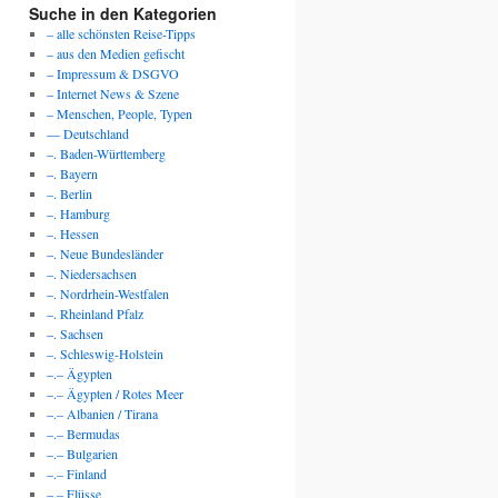
Suche in den Kategorien
– alle schönsten Reise-Tipps
– aus den Medien gefischt
– Impressum & DSGVO
– Internet News & Szene
– Menschen, People, Typen
— Deutschland
–. Baden-Württemberg
–. Bayern
–. Berlin
–. Hamburg
–. Hessen
–. Neue Bundesländer
–. Niedersachsen
–. Nordrhein-Westfalen
–. Rheinland Pfalz
–. Sachsen
–. Schleswig-Holstein
–.– Ägypten
–.– Ägypten / Rotes Meer
–.– Albanien / Tirana
–.– Bermudas
–.– Bulgarien
–.– Finland
–.– Flüsse