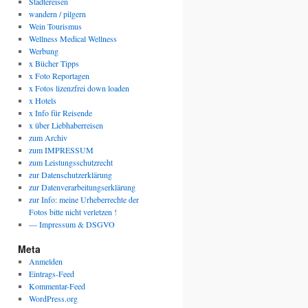
Städtereisen
wandern / pilgern
Wein Tourismus
Wellness Medical Wellness
Werbung
x Bücher Tipps
x Foto Reportagen
x Fotos lizenzfrei down loaden
x Hotels
x Info für Reisende
x über Liebhaberreisen
zum Archiv
zum IMPRESSUM
zum Leistungsschutzrecht
zur Datenschutzerklärung
zur Datenverarbeitungserklärung
zur Info: meine Urheberrechte der
Fotos bitte nicht verletzen !
— Impressum & DSGVO
Meta
Anmelden
Eintrags-Feed
Kommentar-Feed
WordPress.org