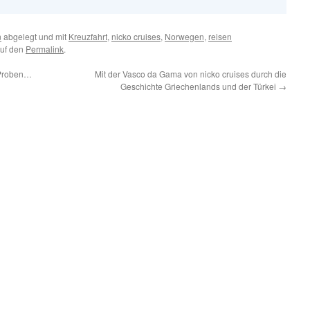
n
abgelegt und mit
Kreuzfahrt
,
nicko cruises
,
Norwegen
,
reisen
auf den
Permalink
.
 Proben…
Mit der Vasco da Gama von nicko cruises durch die
Geschichte Griechenlands und der Türkei
→