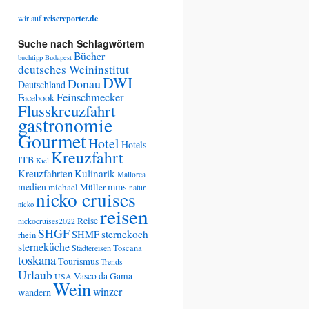
wir auf
reisereporter.de
Suche nach Schlagwörtern
Bücher
buchtipp
Budapest
deutsches Weininstitut
DWI
Donau
Deutschland
Feinschmecker
Facebook
Flusskreuzfahrt
gastronomie
Gourmet
Hotel
Hotels
Kreuzfahrt
ITB
Kiel
Kreuzfahrten
Kulinarik
Mallorca
medien
mms
michael Müller
natur
nicko cruises
nicko
reisen
Reise
nickocruises2022
SHGF
SHMF
sternekoch
rhein
sterneküche
Städtereisen
Toscana
toskana
Tourismus
Trends
Urlaub
Vasco da Gama
USA
Wein
winzer
wandern