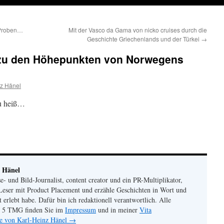
 Proben…
Mit der Vasco da Gama von nicko cruises durch die
Geschichte Griechenlands und der Türkei
→
zu den Höhepunkten von Norwegens
nz Hänel
zu heiß…
 Hänel
se- und Bild-Journalist, content creator und ein PR-Multiplikator,
Leser mit Product Placement und erzähle Geschichten in Wort und
st erlebt habe. Dafür bin ich redaktionell verantwortlich. Alle
 5 TMG finden Sie im
Impressum
und in meiner
Vita
ge von Karl-Heinz Hänel
→