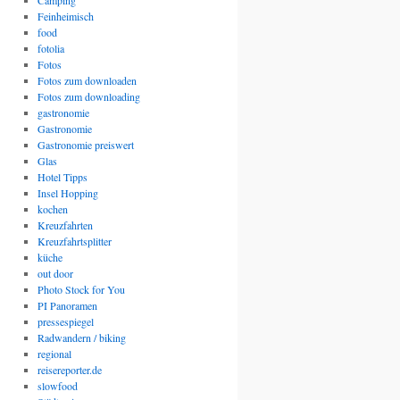
Camping
Feinheimisch
food
fotolia
Fotos
Fotos zum downloaden
Fotos zum downloading
gastronomie
Gastronomie
Gastronomie preiswert
Glas
Hotel Tipps
Insel Hopping
kochen
Kreuzfahrten
Kreuzfahrtsplitter
küche
out door
Photo Stock for You
PI Panoramen
pressespiegel
Radwandern / biking
regional
reisereporter.de
slowfood