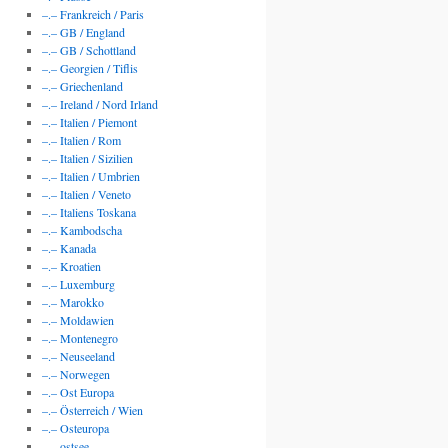
–.– Frankreich / Paris
–.– GB / England
–.– GB / Schottland
–.– Georgien / Tiflis
–.– Griechenland
–.– Ireland / Nord Irland
–.– Italien / Piemont
–.– Italien / Rom
–.– Italien / Sizilien
–.– Italien / Umbrien
–.– Italien / Veneto
–.– Italiens Toskana
–.– Kambodscha
–.– Kanada
–.– Kroatien
–.– Luxemburg
–.– Marokko
–.– Moldawien
–.– Montenegro
–.– Neuseeland
–.– Norwegen
–.– Ost Europa
–.– Österreich / Wien
–.– Osteuropa
–.– ostsee