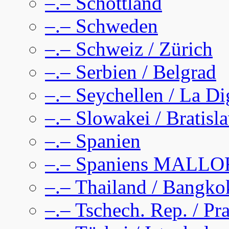
–.– Schottland
–.– Schweden
–.– Schweiz / Zürich
–.– Serbien / Belgrad
–.– Seychellen / La D
–.– Slowakei / Bratisl
–.– Spanien
–.– Spaniens MALL
–.– Thailand / Bangko
–.– Tschech. Rep. / Pr