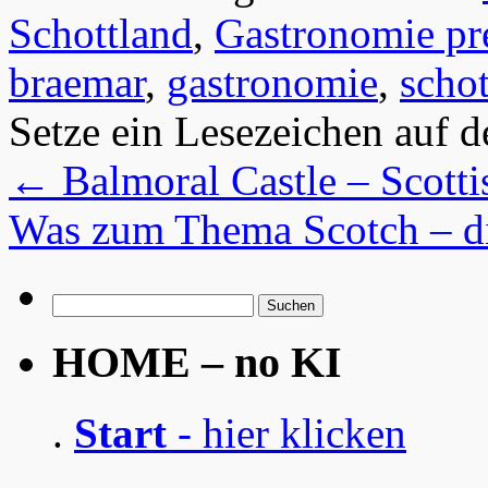
Schottland
,
Gastronomie pr
braemar
,
gastronomie
,
schot
Setze ein Lesezeichen auf 
←
Balmoral Castle – Scott
Was zum Thema Scotch – di
Suchen
nach:
HOME – no KI
.
Start
- hier klicken