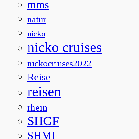
mms
natur
nicko
nicko cruises
nickocruises2022
Reise
reisen
rhein
SHGF
SHMF