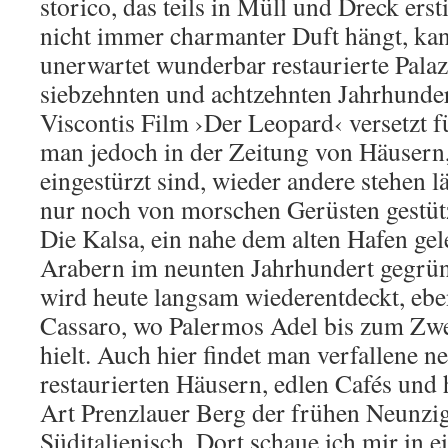
storico, das teils in Müll und Dreck ers
nicht immer charmanter Duft hängt, ka
unerwartet wunderbar restaurierte Pala
siebzehnten und achtzehnten Jahrhunder
Viscontis Film ›Der Leopard‹ versetzt f
man jedoch in der Zeitung von Häusern,
eingestürzt sind, wieder andere stehen l
nur noch von morschen Gerüsten gestüt
Die Kalsa, ein nahe dem alten Hafen ge
Arabern im neunten Jahrhundert gegründ
wird heute langsam wiederentdeckt, ebe
Cassaro, wo Palermos Adel bis zum Zwe
hielt. Auch hier findet man verfallene 
restaurierten Häusern, edlen Cafés und
Art Prenzlauer Berg der frühen Neunzig
Süditalienisch. Dort schaue ich mir in e