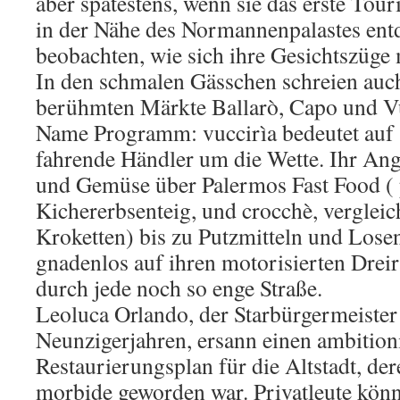
aber spätestens, wenn sie das erste Tou
in der Nähe des Normannenpalastes ent
beobachten, wie sich ihre Gesichtszüge
In den schmalen Gässchen schreien auch
berühmten Märkte Ballarò, Capo und Vuc
Name Programm: vuccirìa bedeutet auf S
fahrende Händler um die Wette. Ihr Ang
und Gemüse über Palermos Fast Food ( 
Kichererbsenteig, und crocchè, verglei
Kroketten) bis zu Putzmitteln und Losen
gnadenlos auf ihren motorisierten Drei
durch jede noch so enge Straße.
Leoluca Orlando, der Starbürgermeister
Neunzigerjahren, ersann einen ambition
Restaurierungsplan für die Altstadt, de
morbide geworden war. Privatleute kön