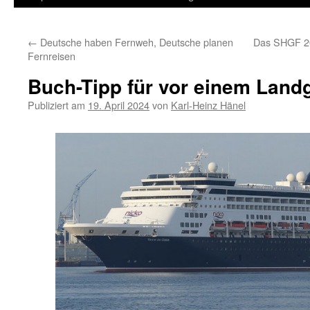
Inhalt
←
Deutsche haben Fernweh, Deutsche planen
Das SHGF 202
springen
Fernreisen
Buch-Tipp für vor einem Landg
Publiziert am
19. April 2024
von
Karl-Heinz Hänel