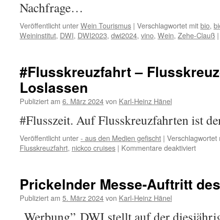
Nachfrage…
Veröffentlicht unter
Wein Tourismus
|
Verschlagwortet mit
bio
,
bi
Weininstitut
,
DWI
,
DWI2023
,
dwi2024
,
vino
,
Wein
,
Zehe-Clauß
|
#Flusskreuzfahrt – Flusskreuze
Loslassen
Publiziert am
6. März 2024
von
Karl-Heinz Hänel
#Flusszeit. Auf Flusskreuzfahrten ist d
Veröffentlicht unter
- aus den Medien gefischt
|
Verschlagwortet 
für
Flusskreuzfahrt
,
nickco cruises
|
Kommentare deaktiviert
#Flussk
–
Flusskr
Prickelnder Messe-Auftritt de
ist
zur
Publiziert am
5. März 2024
von
Karl-Heinz Hänel
Hälfte
„Werbung” DWI stellt auf der diesjähr
Loslass