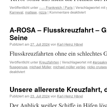
Veröffentlicht unter
--.-- Frankreich / Paris
|
Verschlagwortet mit
für
Karneval
,
matisse
,
nizza
|
Kommentare deaktiviert
Marion’s
Nizza
–
A-ROSA – Flusskreuzfahrt – G
Tipp
Seine
Publiziert am
27. Juli 2024
von
Karl-Heinz Hänel
Flusskreuzfahrten ohne ein schlechtes 
Veröffentlicht unter
Kreuzfahrten
|
Verschlagwortet mit
#arosakr
flussgenuss
,
michael Müller
,
michael müller verlag
,
nicko cruises
für
deaktiviert
A-
ROSA
–
Unsere allererste Kreuzfahrt,
Flusskreuzfahrt
–
Publiziert am
23. Juli 2024
von
Karl-Heinz Hänel
Grüße
Der Anblick weißer Schiffe in Häfen lös
von