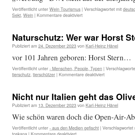
Veröffentlicht unter
Wein Tourismus
|
Verschlagwortet mit
deutsc
für
Sekt
,
Wein
|
Kommentare deaktiviert
Prickelnder
Messe-
Auftritt
Naturschutz: Wer war Horst S
des
DWI
Publiziert am
24. Dezember 2023
von
Karl-Heinz Hänel
vor 101 Jahren geboren: Horst Stern…
Veröffentlicht unter
- Menschen, People, Typen
|
Verschlagworte
für
tierschutz
,
tierschützer
|
Kommentare deaktiviert
Naturschutz:
Wer
war
Nicht nur Italien geht das Oli
Horst
Stern?
Publiziert am
13. Dezember 2023
von
Karl-Heinz Hänel
Wie schön waren doch die Open-Air-Ab
Veröffentlicht unter
- aus den Medien gefischt
|
Verschlagwortet 
für
toskana
|
Kommentare deaktiviert