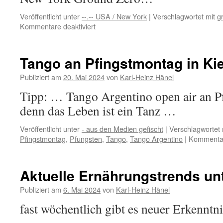
Veröffentlicht unter
--.-- USA / New York
|
Verschlagwortet mit
g
für
Kommentare deaktiviert
Kopfkino
–
Big
Tango an Pfingstmontag in Kie
Apple
Ground
Publiziert am
20. Mai 2024
von
Karl-Heinz Hänel
Zero
Tipp: … Tango Argentino open air an Pf
denn das Leben ist ein Tanz …
Veröffentlicht unter
- aus den Medien gefischt
|
Verschlagwortet 
Pfingstmontag
,
Pfungsten
,
Tango
,
Tango Argentino
|
Kommentar
Aktuelle Ernährungstrends un
Publiziert am
6. Mai 2024
von
Karl-Heinz Hänel
fast wöchentlich gibt es neuer Erkenntn