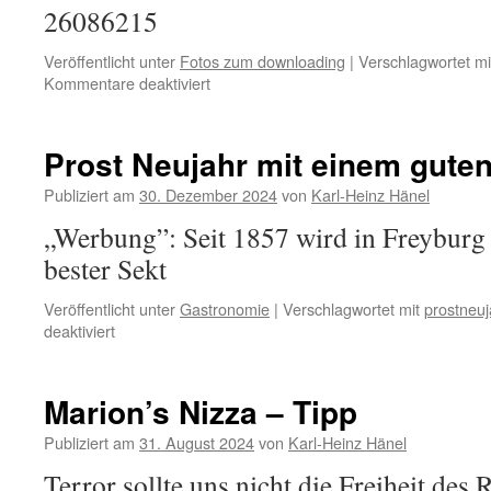
zu
26086215
ende…
Veröffentlicht unter
Fotos zum downloading
|
Verschlagwortet mi
für
Kommentare deaktiviert
Morgennebel
Foto
für
Prost Neujahr mit einem gute
Ihre
Nutzung
Publiziert am
30. Dezember 2024
von
Karl-Heinz Hänel
Toskana
„Werbung”: Seit 1857 wird in Freyburg
bester Sekt
Veröffentlicht unter
Gastronomie
|
Verschlagwortet mit
prostneuj
für
deaktiviert
Prost
Neujahr
mit
Marion’s Nizza – Tipp
einem
guten
Publiziert am
31. August 2024
von
Karl-Heinz Hänel
Sekt…
Terror sollte uns nicht die Freiheit des