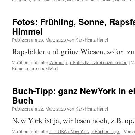
Fotos: Frühling, Sonne, Rapsf
Himmel
Publiziert am
23. März 2023
von
Karl-Heinz Hänel
Rapsfelder und grüne Wiesen, sofort 
Veröffentlicht unter
Werbung
,
x Fotos lizenzfrei down loaden
|
V
für
Kommentare deaktiviert
Fotos:
Frühling,
Sonne,
Buch-Tipp: ganz NewYork in 
Rapsfelder
Buch
und
blauer
Publiziert am
22. März 2023
von
Karl-Heinz Hänel
Himmel
New York ist ja, wir lesen noch, z.B. o
Veröffentlicht unter
--.-- USA / New York
,
x Bücher Tipps
|
Versc