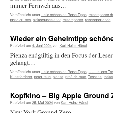
der
immer Fernweh aus…
Seine
Veröffentlicht unter
- alle schönsten Reise-Tipps
,
reisereporter.d
nicko cruises
,
nickocruises2022
,
reisereporter
,
reisereporter.de
|
Wieder ein Geheimtipp schöne
Publiziert am
4. Juni 2024
von
Karl-Heinz Hänel
Pienza endgültig in den Focus der Lese
gelangt…
Veröffentlicht unter
- alle schönsten Reise-Tipps
,
--.-- Italiens T
Kunstförderer
,
peter raue
,
pienza
,
prof. dr. raue
,
Toscana
,
toska
Kopfkino – Big Apple Ground 
Publiziert am
25. Mai 2024
von
Karl-Heinz Hänel
New York Ground Zero…