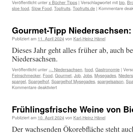
Veröffentlicht unter
x Bücher Tipps
|
Verschlagwortet mit
bio
,
Bro
sloe food
,
Slow Food
,
Topfruits
,
Topfruits.de
|
Kommentare deakt
Gourmet-Tipp Niedersachsen:
Publiziert am
11. April 2024
von
Karl-Heinz Hänel
Dieses Jahr geht alles früher ab, auch b
Niedersachsen.
Veröffentlicht unter
--. Niedersachsen
,
food
,
Gastronomie
|
Versc
Feinschmecker
,
Food
,
Gourmet
,
Job
,
Jobs
,
Mysegades
,
Nieder
spargel
,
Spargelhof
,
Spargelhof Mysegades
,
spargelsaison
,
Spa
für
Kommentare deaktiviert
Gourmet-
Tipp
Niedersachsen:
Frühlingsfrische Weine von Bi
Spargelsaison
Publiziert am
10. April 2024
von
Karl-Heinz Hänel
Der wachsenden Ökorebfläche steht auch