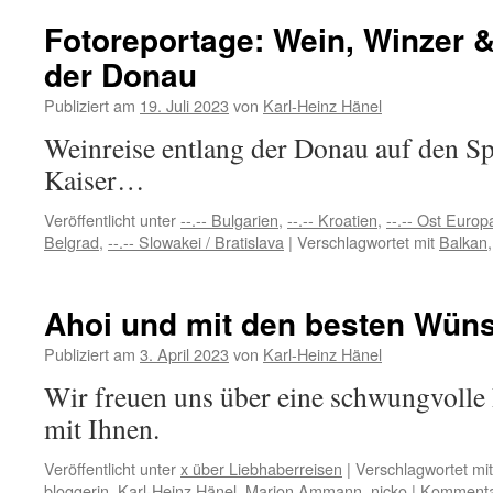
Fotoreportage: Wein, Winzer &
der Donau
Publiziert am
19. Juli 2023
von
Karl-Heinz Hänel
Weinreise entlang der Donau auf den S
Kaiser…
Veröffentlicht unter
--.-- Bulgarien
,
--.-- Kroatien
,
--.-- Ost Europ
Belgrad
,
--.-- Slowakei / Bratislava
|
Verschlagwortet mit
Balkan
Ahoi und mit den besten Wü
Publiziert am
3. April 2023
von
Karl-Heinz Hänel
Wir freuen uns über eine schwungvolle
mit Ihnen.
Veröffentlicht unter
x über Liebhaberreisen
|
Verschlagwortet mit
bloggerin
,
Karl-Heinz Hänel
,
Marion Ammann
,
nicko
|
Kommentar