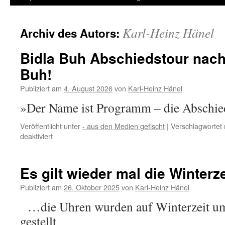
Inhalt
Karl-Heinz Hänel
Archiv des Autors:
springen
Bidla Buh Abschiedstour nach
Buh!
Publiziert am
4. August 2026
von
Karl-Heinz Hänel
»Der Name ist Programm – die Abschie
Veröffentlicht unter
- aus den Medien gefischt
|
Verschlagwortet 
für
deaktiviert
Bidla
Buh
Abschiedstour
Es gilt wieder mal die Winterz
nach
25
Publiziert am
26. Oktober 2025
von
Karl-Heinz Hänel
Jahren
…die Uhren wurden auf Winterzeit um
Bidla
Buh!
gestellt