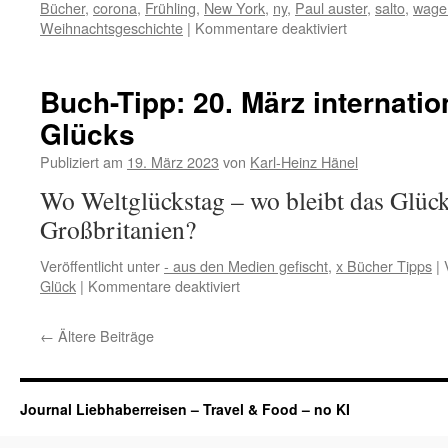
Bücher
,
corona
,
Frühling
,
New York
,
ny
,
Paul auster
,
salto
,
wage
für
Weihnachtsgeschichte
|
Kommentare deaktiviert
Buch-
Tipp:
ganz
Buch-Tipp: 20. März internatio
NewYork
Glücks
in
einem
Publiziert am
19. März 2023
von
Karl-Heinz Hänel
SALTO!
Buch
Wo Weltglückstag – wo bleibt das Glück
Großbritanien?
Veröffentlicht unter
- aus den Medien gefischt
,
x Bücher Tipps
|
für
Glück
|
Kommentare deaktiviert
Buch-
Tipp:
←
Ältere Beiträge
20.
März
internationaler
Tag
Journal Liebhaberreisen – Travel & Food – no KI
des
Glücks