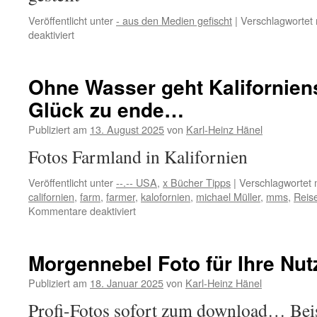
Veröffentlicht unter
- aus den Medien gefischt
|
Verschlagwortet 
für
deaktiviert
Es
gilt
wieder
Ohne Wasser geht Kalifornie
mal
Glück zu ende…
die
Winterzeit
Publiziert am
13. August 2025
von
Karl-Heinz Hänel
(Normalzeit)
…
Fotos Farmland in Kalifornien
Veröffentlicht unter
--.-- USA
,
x Bücher Tipps
|
Verschlagwortet 
californien
,
farm
,
farmer
,
kalofornien
,
michael Müller
,
mms
,
Reis
für
Kommentare deaktiviert
Ohne
Wasser
geht
Morgennebel Foto für Ihre Nu
Kaliforniens
Traum
Publiziert am
18. Januar 2025
von
Karl-Heinz Hänel
vom
Profi-Fotos sofort zum download… Bei
Glück