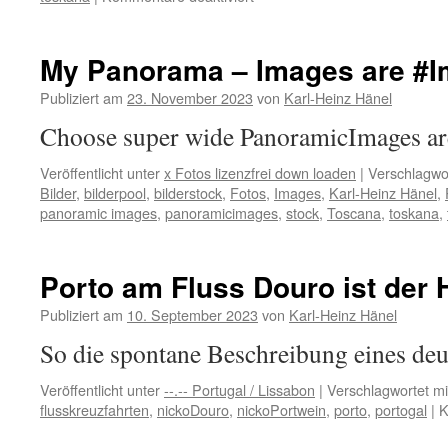
Nicht
nur
Italien
My Panorama – Images are #Ima
geht
das
Publiziert am
23. November 2023
von
Karl-Heinz Hänel
Olivenöl
Choose super wide PanoramicImages are
aus
Veröffentlicht unter
x Fotos lizenzfrei down loaden
|
Verschlagwor
Bilder
,
bilderpool
,
bilderstock
,
Fotos
,
Images
,
Karl-Heinz Hänel
,
panoramic images
,
panoramicimages
,
stock
,
Toscana
,
toskana
,
Porto am Fluss Douro ist de
Publiziert am
10. September 2023
von
Karl-Heinz Hänel
So die spontane Beschreibung eines de
Veröffentlicht unter
--.-- Portugal / Lissabon
|
Verschlagwortet mi
flusskreuzfahrten
,
nickoDouro
,
nickoPortwein
,
porto
,
portogal
|
K