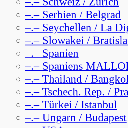
–.– Schweiz / Zürich
–.– Serbien / Belgrad
–.– Seychellen / La D
–.– Slowakei / Bratisl
–.– Spanien
–.– Spaniens MALL
–.– Thailand / Bangko
–.– Tschech. Rep. / Pr
–.– Türkei / Istanbul
–.– Ungarn / Budapest