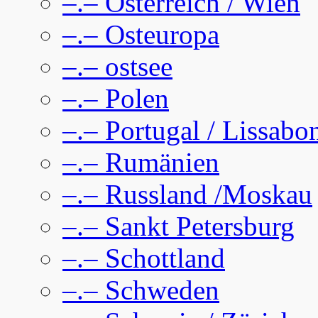
–.– Österreich / Wien
–.– Osteuropa
–.– ostsee
–.– Polen
–.– Portugal / Lissabo
–.– Rumänien
–.– Russland /Moskau
–.– Sankt Petersburg
–.– Schottland
–.– Schweden