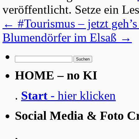
veröffentlicht. Setze ein L
←
#Tourismus – jetzt geh’s 
Blumendörfer im Elsaß
→
Suchen
nach:
HOME – no KI
.
Start
- hier klicken
Social Media & Foto Cr
.