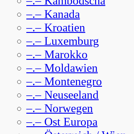
–.– Kambodscha
–.– Kanada
–.– Kroatien
–.– Luxemburg
–.– Marokko
–.– Moldawien
–.– Montenegro
–.– Neuseeland
–.– Norwegen
–.– Ost Europa