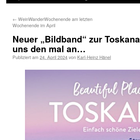
Inhalt
←
WeinWanderWochenende am letzten
springen
Wochenende im April
Neuer „Bildband“ zur Toskana
uns den mal an…
Publiziert am
24. April 2024
von
Karl-Heinz Hänel