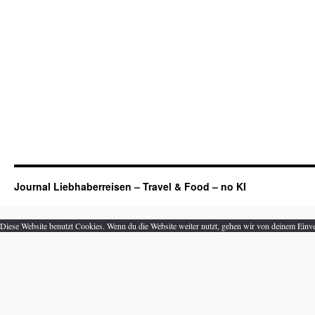
Journal Liebhaberreisen – Travel & Food – no KI
Diese Website benutzt Cookies. Wenn du die Website weiter nutzt, gehen wir von deinem Einve