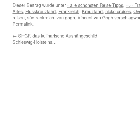
Dieser Beitrag wurde unter
- alle schönsten Reise-Tipps
,
--.-- F
Arles
,
Flusskreuzfahrt
,
Frankreich
,
Kreuzfahrt
,
nicko cruises
,
Ov
reisen
,
südfrankreich
,
van gogh
,
Vincent van Gogh
verschlagwor
Permalink
.
←
SHGF, das kulinarische Aushängeschild
Schleswig-Holsteins…