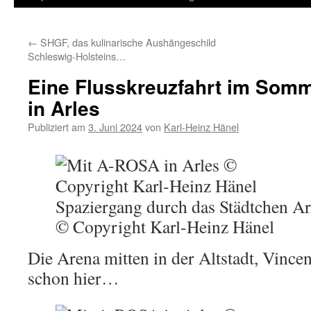
Inhalt
←
SHGF, das kulinarische Aushängeschild
springen
Schleswig-Holsteins…
Eine Flusskreuzfahrt im Som
in Arles
Publiziert am
3. Juni 2024
von
Karl-Heinz Hänel
Spaziergang durch das Städtchen Arl
© Copyright Karl-Heinz Hänel
Die Arena mitten in der Altstadt, Vinc
schon hier…