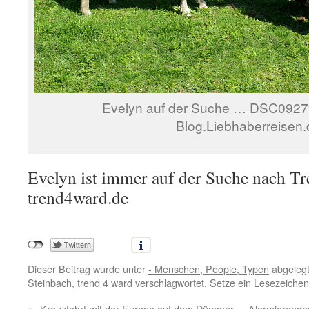
Evelyn auf der Suche … DSC09279
Blog.Liebhaberreisen.
Evelyn ist immer auf der Suche nach T
trend4ward.de
Dieser Beitrag wurde unter
- Menschen, People, Typen
abgelegt
Steinbach
,
trend 4 ward
verschlagwortet. Setze ein Lesezeiche
←
Kreuzfahrt mit der Europa auf dem Dümmer …
Alarmierender