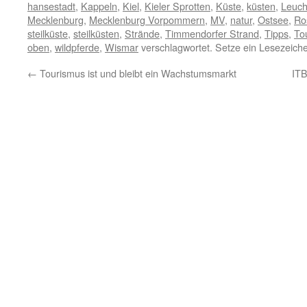
hansestadt
,
Kappeln
,
Kiel
,
Kieler Sprotten
,
Küste
,
küsten
,
Leuch
Mecklenburg
,
Mecklenburg Vorpommern
,
MV
,
natur
,
Ostsee
,
Ro
steilküste
,
steilküsten
,
Strände
,
Timmendorfer Strand
,
Tipps
,
To
oben
,
wildpferde
,
Wismar
verschlagwortet. Setze ein Lesezeich
←
Tourismus ist und bleibt ein Wachstumsmarkt
ITB