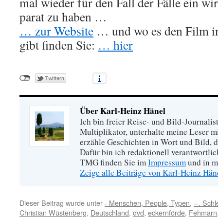
mal wieder für den Fall der Fälle ein w
parat zu haben …
… zur Website
… und wo es den Film in
gibt finden Sie:
… hier
Über Karl-Heinz Hänel
Ich bin freier Reise- und Bild-Journalis
Multiplikator, unterhalte meine Leser 
erzähle Geschichten in Wort und Bild, di
Dafür bin ich redaktionell verantwortli
TMG finden Sie im
Impressum
und in m
Zeige alle Beiträge von Karl-Heinz Hä
Dieser Beitrag wurde unter
- Menschen, People, Typen
,
--. Sch
Christian Wüstenberg
,
Deutschland
,
dvd
,
eckernförde
,
Fehmarn