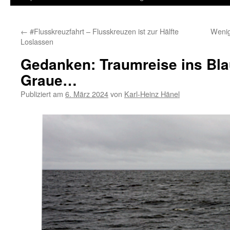
Inhalt
←
#Flusskreuzfahrt – Flusskreuzen ist zur Hälfte
Wenig
springen
Loslassen
Gedanken: Traumreise ins Bla
Graue…
Publiziert am
6. März 2024
von
Karl-Heinz Hänel