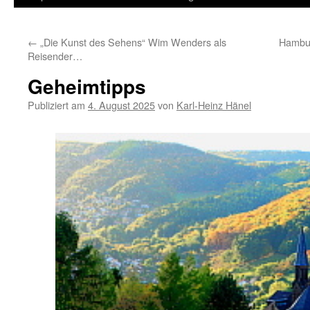
Inhalt
←
„Die Kunst des Sehens“ Wim Wenders als
Hambur
springen
Reisender…
Geheimtipps
Publiziert am
4. August 2025
von
Karl-Heinz Hänel