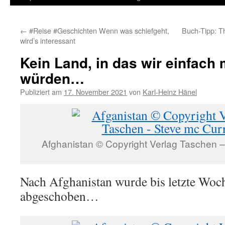
Inhalt
←
#Reise #Geschichten Wenn was schiefgeht,
Buch-Tipp: T
springen
wird’s interessant
Kein Land, in das wir einfach 
würden…
Publiziert am
17. November 2021
von
Karl-Heinz Hänel
Afghanistan © Copyright Verlag Taschen 
Nach Afghanistan wurde bis letzte Woc
abgeschoben…