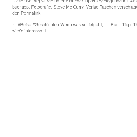
Dieser Beitrag wurde unter
x Bücher Tipps
abgelegt und mit
AF
buchtipp
,
Fotografie
,
Steve Mc Curry
,
Verlag Taschen
verschlagw
den
Permalink
.
←
#Reise #Geschichten Wenn was schiefgeht,
Buch-Tipp: T
wird’s interessant