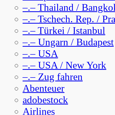
–.– Thailand / Bangko
–.– Tschech. Rep. / Pr
–.– Türkei / Istanbul
–.– Ungarn / Budapest
–.– USA
–.– USA / New York
–.– Zug fahren
Abenteuer
adobestock
Airlines