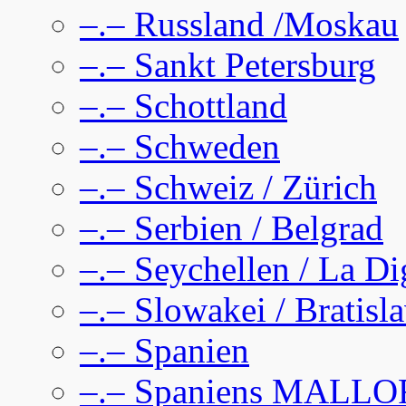
–.– Russland /Moskau
–.– Sankt Petersburg
–.– Schottland
–.– Schweden
–.– Schweiz / Zürich
–.– Serbien / Belgrad
–.– Seychellen / La D
–.– Slowakei / Bratisl
–.– Spanien
–.– Spaniens MALL