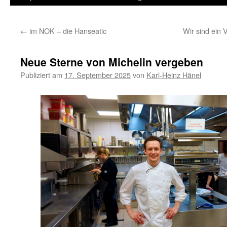
Inhalt
←
im NOK – die Hanseatic
Wir sind ein 
springen
Neue Sterne von Michelin vergeben
Publiziert am
17. September 2025
von
Karl-Heinz Hänel