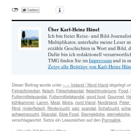
Über Karl-Heinz Hänel
Ich bin freier Reise- und Bild-Journalis
Multiplikator, unterhalte meine Leser 
erzähle Geschichten in Wort und Bild, di
Dafür bin ich redaktionell verantwortli
TMG finden Sie im
Impressum
und in m
Zeige alle Beiträge von Karl-Heinz Hä
Dieser Beitrag wurde unter
--.-- Ireland / Nord Irland
abgelegt u
Feinschmecker
,
fleisch
,
Fleischskandal
,
fleischtrocknung
,
Food
,
Futtermittelscandal
,
Futtermittelskandal
,
good food
,
Gourmet
,
Ha
kühlkammer
,
Lamm
,
Meat
,
Moira
,
nord Irland
,
Nordirland
,
Peter
Rind
,
rinderfleisch
,
Rinderzucht
,
salz
,
scandal
,
Schafzucht
,
schwe
schweinezucht
,
Skandal
,
Slow Food
,
Sterneköche
,
sterneküche
verschlagwortet. Setze ein Lesezeichen auf den
Permalink
.
←
Visuelle Städtereise: Wien
Wer kennt 