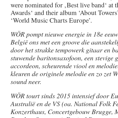
were nominated for ‚Best live band‘ at 
Awards‘ and their album ‘About Towers’
‘World Music Charts Europe’. ​
WÖR pompt nieuwe energie in 18e eeuws
België ons met een groove die aanstekel
door het strakke tempowerk gitaar en b
stuwende baritonsaxofoon, een stevige gi
accordeon, scheurende viool en melodi
kleuren de originele melodie en zo zet 
sound neer.
WÖR tourt sinds 2015 intensief door E
Australië en de VS (oa. National Folk Fe
Konzerthaus, Concertgebouw Brugge, Mu