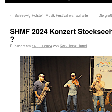
Inhalt
←
Schleswig-Holstein Musik Festival war auf arte
Die gro
springen
SHMF 2024 Konzert Stockseeh
?
Publiziert am
14. Juli 2024
von
Karl-Heinz Hänel