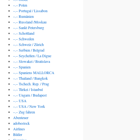
–.– Polen
–.– Portugal / Lissabon
–.– Rumänien
–.– Russland /Moskau
–.– Sankt Petersburg
–.– Schottland
–.– Schweden
–.– Schweiz / Zürich
–.– Serbien / Belgrad
–.– Seychellen / La Digue
–.– Slowakei / Bratislava
–.– Spanien
–.– Spaniens MALLORCA
–.– Thailand / Bangkok
–.– Tschech. Rep. / Prag
–.– Türkei / Istanbul
–.– Ungarn / Budapest
–.– USA
–.– USA / New York
–.– Zug fahren
Abenteuer
adobestock
Airlines
Bilder