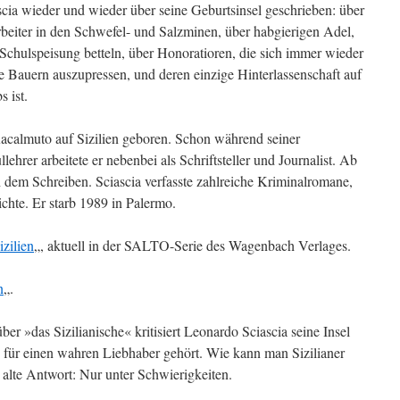
cia wieder und wieder über seine Geburtsinsel geschrieben: über
rbeiter in den Schwefel- und Salzminen, über habgierigen Adel,
Schulspeisung betteln, über Honoratioren, die sich immer wieder
e Bauern auszupressen, und deren einzige Hinterlassenschaft auf
 ist.
acalmuto auf Sizilien geboren. Schon während seiner
lehrer arbeitete er nebenbei als Schriftsteller und Journalist. Ab
h dem Schreiben. Sciascia verfasste zahlreiche Kriminalromane,
hte. Er starb 1989 in Palermo.
izilien
„, aktuell in der SALTO-Serie des Wagenbach Verlages.
n
„.
er »das Sizilianische« kritisiert Leonardo Sciascia seine Insel
ch für einen wahren Liebhaber gehört. Wie kann man Sizilianer
e alte Antwort: Nur unter Schwierigkeiten.