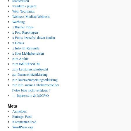
Städtereisen
wandern / pilgern
Wein Tourismus
Wellness Medical Wellness
Werbung
x Bücher Tipps
x Foto Reportagen
x Fotos lizenzfrei down loaden
x Hotels
x Info für Reisende
x über Liebhaberreisen
zum Archiv
zum IMPRESSUM
zum Leistungsschutzrecht
zur Datenschutzerklärung
zur Datenverarbeitungserklärung
zur Info: meine Urheberrechte der
Fotos bitte nicht verletzen !
— Impressum & DSGVO
Meta
Anmelden
Eintrags-Feed
Kommentar-Feed
WordPress.org