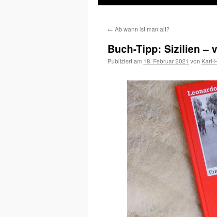
Inhalt
←
Ab wann ist man alt?
springen
Buch-Tipp: Sizilien 
Publiziert am
18. Februar 2021
von
Karl-