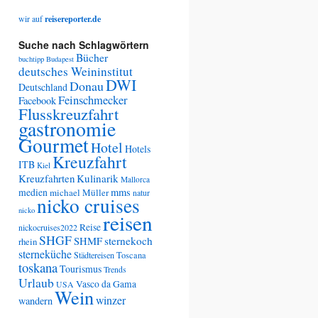
wir auf
reisereporter.de
Suche nach Schlagwörtern
Bücher
buchtipp
Budapest
deutsches Weininstitut
DWI
Donau
Deutschland
Feinschmecker
Facebook
Flusskreuzfahrt
gastronomie
Gourmet
Hotel
Hotels
Kreuzfahrt
ITB
Kiel
Kreuzfahrten
Kulinarik
Mallorca
medien
mms
michael Müller
natur
nicko cruises
nicko
reisen
Reise
nickocruises2022
SHGF
SHMF
sternekoch
rhein
sterneküche
Städtereisen
Toscana
toskana
Tourismus
Trends
Urlaub
Vasco da Gama
USA
Wein
winzer
wandern