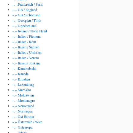
–.– Frankreich / Paris
–.– GB / England
–.– GB / Schottland
–.– Georgien / Tiflis
–.– Griechenland
–.– Ireland / Nord Irland
–.– Italien / Piemont
–.– Italien / Rom
–.– Italien / Sizilien
–.– Italien / Umbrien
–.– Italien / Veneto
–.– Italiens Toskana
–.– Kambodscha
–.– Kanada
–.– Kroatien
–.– Luxemburg
–.– Marokko
–.– Moldawien
–.– Montenegro
–.– Neuseeland
–.– Norwegen
–.– Ost Europa
–.– Österreich / Wien
–.– Osteuropa
–.– ostsee