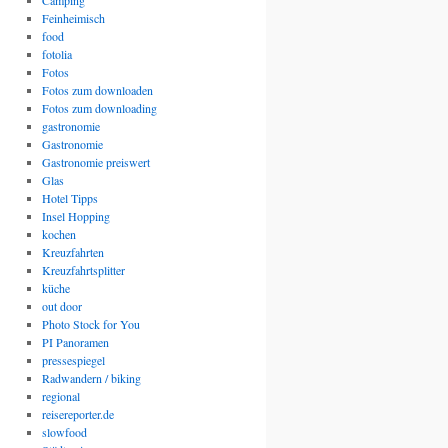
Camping
Feinheimisch
food
fotolia
Fotos
Fotos zum downloaden
Fotos zum downloading
gastronomie
Gastronomie
Gastronomie preiswert
Glas
Hotel Tipps
Insel Hopping
kochen
Kreuzfahrten
Kreuzfahrtsplitter
küche
out door
Photo Stock for You
PI Panoramen
pressespiegel
Radwandern / biking
regional
reisereporter.de
slowfood