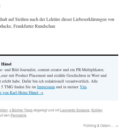
:
thalt auf Sizilien nach der Lektüre dieser Liebeserklärungen von
 Macke, Frankfurter Rundschau
 Hänel
se- und Bild-Journalist, content creator und ein PR-Multiplikator,
Leser mit Product Placement und erzähle Geschichten in Wort und
st erlebt habe. Dafür bin ich redaktionell verantwortlich. Alle
 5 TMG finden Sie im
Impressum
und in meiner
Vita
ge von Karl-Heinz Hänel
→
izilien
,
x Bücher Tipps
abgelegt und mit
Leonardo Sciascia
,
Sizilien
auf den
Permalink
.
Frühling & Ostern…
→