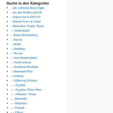
Suche in den Kategorien
– alle schönsten Reise-Tipps
– aus den Medien gefischt
– Impressum & DSGVO
– Internet News & Szene
– Menschen, People, Typen
— Deutschland
–. Baden-Württemberg
–. Bayern
–. Berlin
–. Hamburg
–. Hessen
–. Neue Bundesländer
–. Niedersachsen
–. Nordrhein-Westfalen
–. Rheinland Pfalz
–. Sachsen
–. Schleswig-Holstein
–.– Ägypten
–.– Ägypten / Rotes Meer
–.– Albanien / Tirana
–.– Bermudas
–.– Bulgarien
–.– Finland
–.– Flüsse