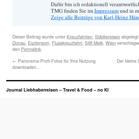
Dafür bin ich redaktionell verantwortli
TMG finden Sie im
Impressum
und in m
Zeige alle Beiträge von Karl-Heinz Hä
Dieser Beitrag wurde unter
Kreuzfahrten
,
Städtereisen
abgelegt
Donau
,
Esztergom
,
Flusskreuzfahrt
,
Stift Melk
,
Wien
verschlagwo
den
Permalink
.
←
Panorama-Profi-Fotos für Ihre Nutzung
Der kleine 
downloaden…
Journal Liebhaberreisen – Travel & Food – no KI