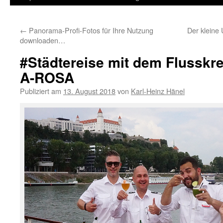
Inhalt
←
Panorama-Profi-Fotos für Ihre Nutzung
Der kleine 
springen
downloaden…
#Städtereise mit dem Flusskre
A-ROSA
Publiziert am
13. August 2018
von
Karl-Heinz Hänel