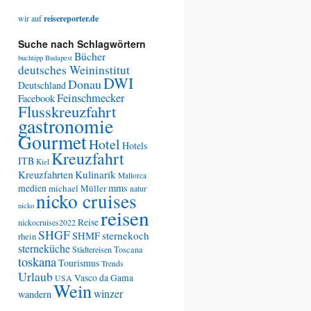
wir auf
reisereporter.de
Suche nach Schlagwörtern
Bücher
buchtipp
Budapest
deutsches Weininstitut
DWI
Donau
Deutschland
Feinschmecker
Facebook
Flusskreuzfahrt
gastronomie
Gourmet
Hotel
Hotels
Kreuzfahrt
ITB
Kiel
Kreuzfahrten
Kulinarik
Mallorca
medien
mms
michael Müller
natur
nicko cruises
nicko
reisen
Reise
nickocruises2022
SHGF
SHMF
sternekoch
rhein
sterneküche
Städtereisen
Toscana
toskana
Tourismus
Trends
Urlaub
Vasco da Gama
USA
Wein
winzer
wandern