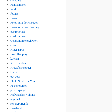
Camping
Feinheimisch
food
fotolia
Fotos
Fotos zum downloaden
Fotos zum downloading
gastronomie
Gastronomie
Gastronomie preiswert
Glas
Hotel Tipps
Insel Hopping
kochen
Kreuzfahrten
Kreuzfahrtsplitter
küche
out door
Photo Stock for You
PI Panoramen
pressespiegel
Radwandern / biking
regional
reisereporter.de
slowfood