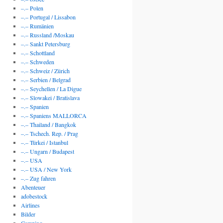
–.– Polen
–.– Portugal / Lissabon
–.– Rumänien
–.– Russland /Moskau
–.– Sankt Petersburg
–.– Schottland
–.– Schweden
–.– Schweiz / Zürich
–.– Serbien / Belgrad
–.– Seychellen / La Digue
–.– Slowakei / Bratislava
–.– Spanien
–.– Spaniens MALLORCA
–.– Thailand / Bangkok
–.– Tschech. Rep. / Prag
–.– Türkei / Istanbul
–.– Ungarn / Budapest
–.– USA
–.– USA / New York
–.– Zug fahren
Abenteuer
adobestock
Airlines
Bilder