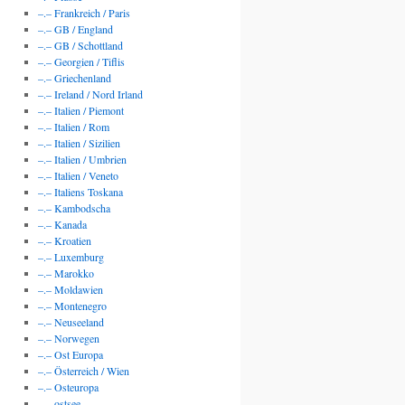
–.– Frankreich / Paris
–.– GB / England
–.– GB / Schottland
–.– Georgien / Tiflis
–.– Griechenland
–.– Ireland / Nord Irland
–.– Italien / Piemont
–.– Italien / Rom
–.– Italien / Sizilien
–.– Italien / Umbrien
–.– Italien / Veneto
–.– Italiens Toskana
–.– Kambodscha
–.– Kanada
–.– Kroatien
–.– Luxemburg
–.– Marokko
–.– Moldawien
–.– Montenegro
–.– Neuseeland
–.– Norwegen
–.– Ost Europa
–.– Österreich / Wien
–.– Osteuropa
–.– ostsee