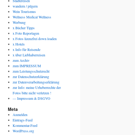
Städtereisen
wandern / pilgern
Wein Tourismus
Wellness Medical Wellness
Werbung
x Bücher Tipps
x Foto Reportagen
x Fotos lizenzfrei down loaden
x Hotels
x Info für Reisende
x über Liebhaberreisen
zum Archiv
zum IMPRESSUM
zum Leistungsschutzrecht
zur Datenschutzerklärung
zur Datenverarbeitungserklärung
zur Info: meine Urheberrechte der
Fotos bitte nicht verletzen !
— Impressum & DSGVO
Meta
Anmelden
Eintrags-Feed
Kommentar-Feed
WordPress.org