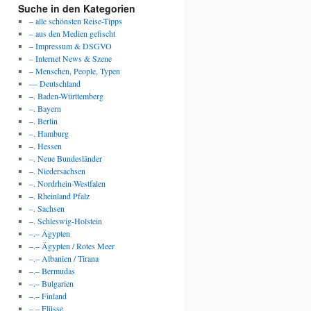
Suche in den Kategorien
– alle schönsten Reise-Tipps
– aus den Medien gefischt
– Impressum & DSGVO
– Internet News & Szene
– Menschen, People, Typen
— Deutschland
–. Baden-Württemberg
–. Bayern
–. Berlin
–. Hamburg
–. Hessen
–. Neue Bundesländer
–. Niedersachsen
–. Nordrhein-Westfalen
–. Rheinland Pfalz
–. Sachsen
–. Schleswig-Holstein
–.– Ägypten
–.– Ägypten / Rotes Meer
–.– Albanien / Tirana
–.– Bermudas
–.– Bulgarien
–.– Finland
–.– Flüsse