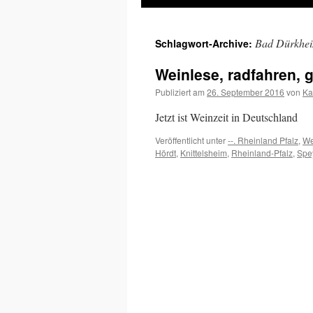
Inhalt
Bad Dürkhe
Schlagwort-Archive:
springen
Weinlese, radfahren, 
Publiziert am
26. September 2016
von
Ka
Jetzt ist Weinzeit in Deutschland
Veröffentlicht unter
--. Rheinland Pfalz
,
We
Hördt
,
Knittelsheim
,
Rheinland-Pfalz
,
Spe