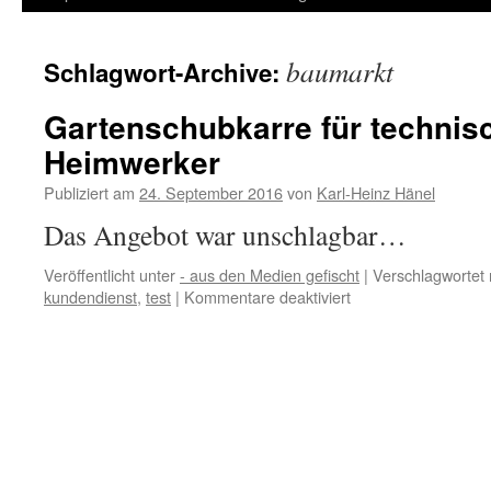
Inhalt
baumarkt
Schlagwort-Archive:
springen
Gartenschubkarre für technis
Heimwerker
Publiziert am
24. September 2016
von
Karl-Heinz Hänel
Das Angebot war unschlagbar…
Veröffentlicht unter
- aus den Medien gefischt
|
Verschlagwortet 
für
kundendienst
,
test
|
Kommentare deaktiviert
Gartenschubkarre
für
technisch
begabte
Heimwerker