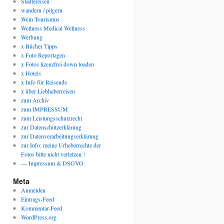
Städtereisen
wandern / pilgern
Wein Tourismus
Wellness Medical Wellness
Werbung
x Bücher Tipps
x Foto Reportagen
x Fotos lizenzfrei down loaden
x Hotels
x Info für Reisende
x über Liebhaberreisen
zum Archiv
zum IMPRESSUM
zum Leistungsschutzrecht
zur Datenschutzerklärung
zur Datenverarbeitungserklärung
zur Info: meine Urheberrechte der
Fotos bitte nicht verletzen !
— Impressum & DSGVO
Meta
Anmelden
Eintrags-Feed
Kommentar-Feed
WordPress.org