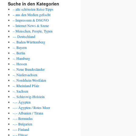
Suche in den Kategorien
– alle schönsten Reise-Tipps
– aus den Medien gefischt
– Impressum & DSGVO
– Internet News & Szene
– Menschen, People, Typen
— Deutschland
–. Baden-Württemberg
–. Bayern
–. Berlin
–. Hamburg
–. Hessen
–. Neue Bundesländer
–. Niedersachsen
–. Nordrhein-Westfalen
–. Rheinland Pfalz
–. Sachsen
–. Schleswig-Holstein
–.– Ägypten
–.– Ägypten / Rotes Meer
–.– Albanien / Tirana
–.– Bermudas
–.– Bulgarien
–.– Finland
–.– Flüsse