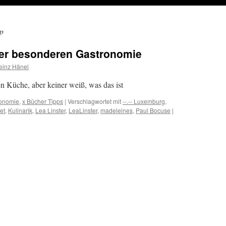
p
 der besonderen Gastronomie
einz Hänel
 Küche, aber keiner weiß, was das ist
onomie
,
x Bücher Tipps
|
Verschlagwortet mit
--.-- Luxemburg
,
et
,
Kulinarik
,
Lea Linster
,
LeaLinster
,
madeleines
,
Paul Bocuse
|