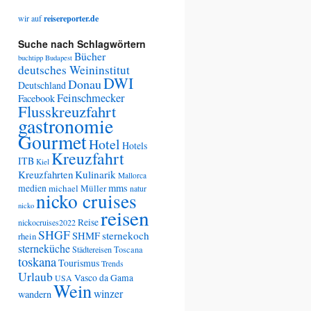
wir auf
reisereporter.de
Suche nach Schlagwörtern
Bücher
buchtipp
Budapest
deutsches Weininstitut
DWI
Donau
Deutschland
Feinschmecker
Facebook
Flusskreuzfahrt
gastronomie
Gourmet
Hotel
Hotels
Kreuzfahrt
ITB
Kiel
Kreuzfahrten
Kulinarik
Mallorca
medien
mms
michael Müller
natur
nicko cruises
nicko
reisen
Reise
nickocruises2022
SHGF
SHMF
sternekoch
rhein
sterneküche
Städtereisen
Toscana
toskana
Tourismus
Trends
Urlaub
Vasco da Gama
USA
Wein
winzer
wandern