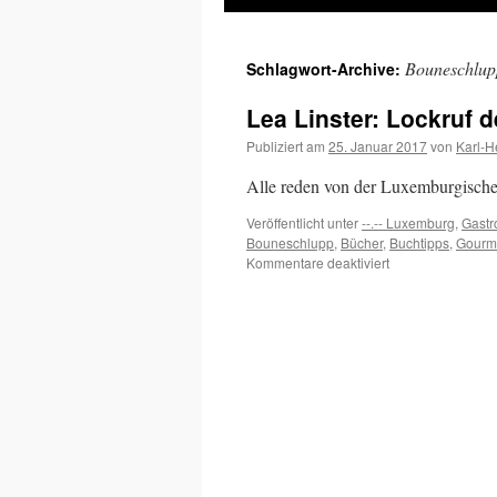
Inhalt
Bouneschlup
Schlagwort-Archive:
springen
Lea Linster: Lockruf
Publiziert am
25. Januar 2017
von
Karl-H
Alle reden von der Luxemburgischen
Veröffentlicht unter
--.-- Luxemburg
,
Gastr
Bouneschlupp
,
Bücher
,
Buchtipps
,
Gourm
für
Kommentare deaktiviert
Lea
Linster:
Lockruf
der
besonderen
Gastronomie