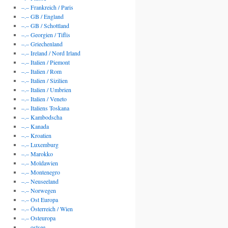
–.– Frankreich / Paris
–.– GB / England
–.– GB / Schottland
–.– Georgien / Tiflis
–.– Griechenland
–.– Ireland / Nord Irland
–.– Italien / Piemont
–.– Italien / Rom
–.– Italien / Sizilien
–.– Italien / Umbrien
–.– Italien / Veneto
–.– Italiens Toskana
–.– Kambodscha
–.– Kanada
–.– Kroatien
–.– Luxemburg
–.– Marokko
–.– Moldawien
–.– Montenegro
–.– Neuseeland
–.– Norwegen
–.– Ost Europa
–.– Österreich / Wien
–.– Osteuropa
–.– ostsee