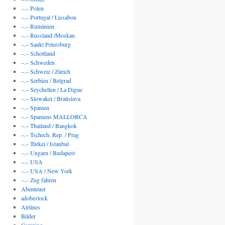
–.– Polen
–.– Portugal / Lissabon
–.– Rumänien
–.– Russland /Moskau
–.– Sankt Petersburg
–.– Schottland
–.– Schweden
–.– Schweiz / Zürich
–.– Serbien / Belgrad
–.– Seychellen / La Digue
–.– Slowakei / Bratislava
–.– Spanien
–.– Spaniens MALLORCA
–.– Thailand / Bangkok
–.– Tschech. Rep. / Prag
–.– Türkei / Istanbul
–.– Ungarn / Budapest
–.– USA
–.– USA / New York
–.– Zug fahren
Abenteuer
adobestock
Airlines
Bilder