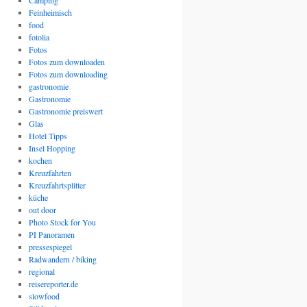
Camping
Feinheimisch
food
fotolia
Fotos
Fotos zum downloaden
Fotos zum downloading
gastronomie
Gastronomie
Gastronomie preiswert
Glas
Hotel Tipps
Insel Hopping
kochen
Kreuzfahrten
Kreuzfahrtsplitter
küche
out door
Photo Stock for You
PI Panoramen
pressespiegel
Radwandern / biking
regional
reisereporter.de
slowfood