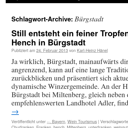
Inhalt
Bürgstadt
Schlagwort-Archive:
springen
Still entsteht ein feiner Tropf
Hench in Bürgstadt
Publiziert am
24. Februar 2013
von
Karl-Heinz Hänel
Ja wirklich, Bürgstadt, mainaufwärts di
angrenzend, kann auf eine lange Tradit
zurückblicken und präsentiert sich aktuel
dynamische Winzergemeinde. An der Ha
Bürgstadt bei Miltenberg, gleich neben
empfehlenswerten Landhotel Adler, fi
→
Veröffentlicht unter
--. Bayern
,
Wein Tourismus
|
Verschlagworte
Churfranken
,
Franken
,
hench
,
Miltenberg
,
unterfranken
,
weingut