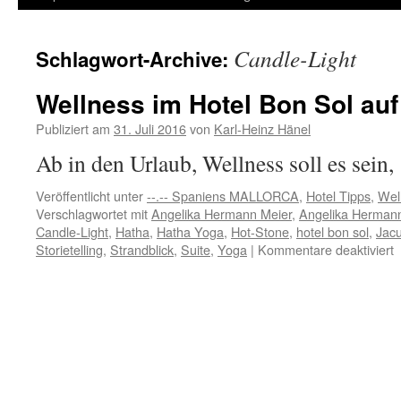
Inhalt
Candle-Light
Schlagwort-Archive:
springen
Wellness im Hotel Bon Sol auf
Publiziert am
31. Juli 2016
von
Karl-Heinz Hänel
Ab in den Urlaub, Wellness soll es sein,
Veröffentlicht unter
--.-- Spaniens MALLORCA
,
Hotel Tipps
,
Wel
Verschlagwortet mit
Angelika Hermann Meier
,
Angelika Herman
Candle-Light
,
Hatha
,
Hatha Yoga
,
Hot-Stone
,
hotel bon sol
,
Jacu
f
Storietelling
,
Strandblick
,
Suite
,
Yoga
|
Kommentare deaktiviert
W
i
H
B
S
a
M