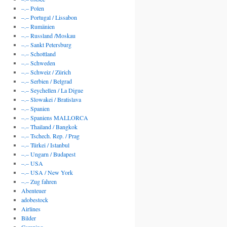
–.– Polen
–.– Portugal / Lissabon
–.– Rumänien
–.– Russland /Moskau
–.– Sankt Petersburg
–.– Schottland
–.– Schweden
–.– Schweiz / Zürich
–.– Serbien / Belgrad
–.– Seychellen / La Digue
–.– Slowakei / Bratislava
–.– Spanien
–.– Spaniens MALLORCA
–.– Thailand / Bangkok
–.– Tschech. Rep. / Prag
–.– Türkei / Istanbul
–.– Ungarn / Budapest
–.– USA
–.– USA / New York
–.– Zug fahren
Abenteuer
adobestock
Airlines
Bilder