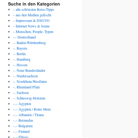
Suche in den Kategorien
– alle schönsten Reise-Tipps
– aus den Medien gefischt
– Impressum & DSGVO
– Internet News & Szene
– Menschen, People, Typen
— Deutschland
–. Baden-Württemberg
–. Bayern
–. Berlin
–. Hamburg
–. Hessen
–. Neue Bundesländer
–. Niedersachsen
–. Nordrhein-Westfalen
–. Rheinland Pfalz
–. Sachsen
–. Schleswig-Holstein
–.– Ägypten
–.– Ägypten / Rotes Meer
–.– Albanien / Tirana
–.– Bermudas
–.– Bulgarien
–.– Finland
–.– Flüsse