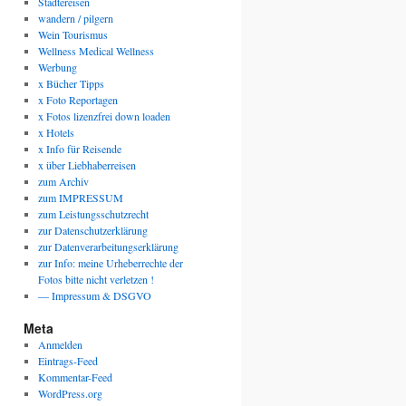
Städtereisen
wandern / pilgern
Wein Tourismus
Wellness Medical Wellness
Werbung
x Bücher Tipps
x Foto Reportagen
x Fotos lizenzfrei down loaden
x Hotels
x Info für Reisende
x über Liebhaberreisen
zum Archiv
zum IMPRESSUM
zum Leistungsschutzrecht
zur Datenschutzerklärung
zur Datenverarbeitungserklärung
zur Info: meine Urheberrechte der
Fotos bitte nicht verletzen !
— Impressum & DSGVO
Meta
Anmelden
Eintrags-Feed
Kommentar-Feed
WordPress.org