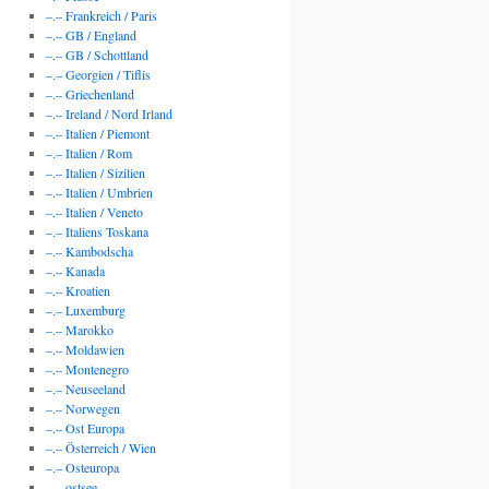
–.– Frankreich / Paris
–.– GB / England
–.– GB / Schottland
–.– Georgien / Tiflis
–.– Griechenland
–.– Ireland / Nord Irland
–.– Italien / Piemont
–.– Italien / Rom
–.– Italien / Sizilien
–.– Italien / Umbrien
–.– Italien / Veneto
–.– Italiens Toskana
–.– Kambodscha
–.– Kanada
–.– Kroatien
–.– Luxemburg
–.– Marokko
–.– Moldawien
–.– Montenegro
–.– Neuseeland
–.– Norwegen
–.– Ost Europa
–.– Österreich / Wien
–.– Osteuropa
–.– ostsee