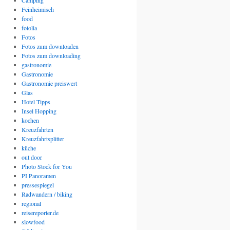
Camping
Feinheimisch
food
fotolia
Fotos
Fotos zum downloaden
Fotos zum downloading
gastronomie
Gastronomie
Gastronomie preiswert
Glas
Hotel Tipps
Insel Hopping
kochen
Kreuzfahrten
Kreuzfahrtsplitter
küche
out door
Photo Stock for You
PI Panoramen
pressespiegel
Radwandern / biking
regional
reisereporter.de
slowfood