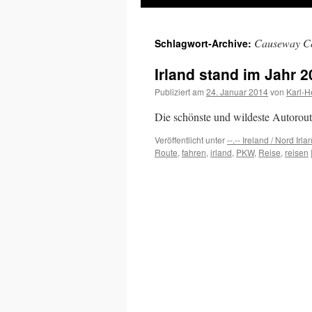
Inhalt
Causeway Co
Schlagwort-Archive:
springen
Irland stand im Jahr 2
Publiziert am
24. Januar 2014
von
Karl-H
Die schönste und wildeste Autorout
Veröffentlicht unter
--.-- Ireland / Nord Irla
Route
,
fahren
,
irland
,
PKW
,
Reise
,
reisen