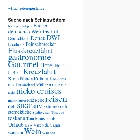
wir auf
reisereporter.de
Suche nach Schlagwörtern
Bücher
buchtipp
Budapest
deutsches Weininstitut
DWI
Donau
Deutschland
Feinschmecker
Facebook
Flusskreuzfahrt
gastronomie
Gourmet
Hotel
Hotels
Kreuzfahrt
ITB
Kiel
Kreuzfahrten
Kulinarik
Mallorca
medien
mms
michael Müller
natur
nicko cruises
nicko
reisen
Reise
nickocruises2022
SHGF
SHMF
sternekoch
rhein
sterneküche
Städtereisen
Toscana
toskana
Tourismus
Trends
Urlaub
Vasco da Gama
USA
Wein
winzer
wandern