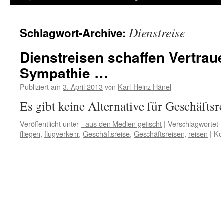
Inhalt
Dienstreise
Schlagwort-Archive:
springen
Dienstreisen sch​affen Vertrau
Sympathie …
Publiziert am
3. April 2013
von
Karl-Heinz Hänel
Es gibt keine Alternative für Geschäfts
Veröffentlicht unter
- aus den Medien gefischt
|
Verschlagwortet 
fliegen
,
flugverkehr
,
Geschäftsreise
,
Geschäftsreisen
,
reisen
|
Ko