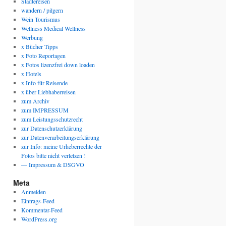
Städtereisen
wandern / pilgern
Wein Tourismus
Wellness Medical Wellness
Werbung
x Bücher Tipps
x Foto Reportagen
x Fotos lizenzfrei down loaden
x Hotels
x Info für Reisende
x über Liebhaberreisen
zum Archiv
zum IMPRESSUM
zum Leistungsschutzrecht
zur Datenschutzerklärung
zur Datenverarbeitungserklärung
zur Info: meine Urheberrechte der
Fotos bitte nicht verletzen !
— Impressum & DSGVO
Meta
Anmelden
Eintrags-Feed
Kommentar-Feed
WordPress.org