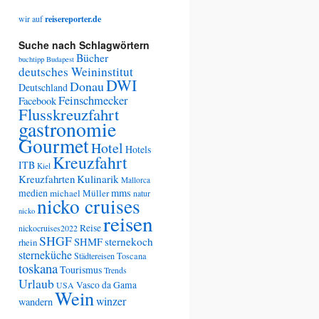
wir auf
reisereporter.de
Suche nach Schlagwörtern
Bücher
buchtipp
Budapest
deutsches Weininstitut
DWI
Donau
Deutschland
Feinschmecker
Facebook
Flusskreuzfahrt
gastronomie
Gourmet
Hotel
Hotels
Kreuzfahrt
ITB
Kiel
Kreuzfahrten
Kulinarik
Mallorca
medien
mms
michael Müller
natur
nicko cruises
nicko
reisen
Reise
nickocruises2022
SHGF
SHMF
sternekoch
rhein
sterneküche
Städtereisen
Toscana
toskana
Tourismus
Trends
Urlaub
Vasco da Gama
USA
Wein
winzer
wandern