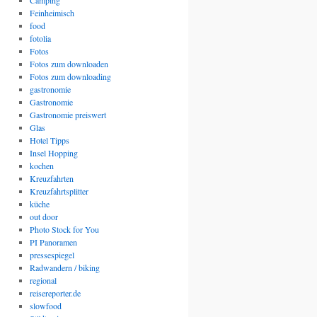
Camping
Feinheimisch
food
fotolia
Fotos
Fotos zum downloaden
Fotos zum downloading
gastronomie
Gastronomie
Gastronomie preiswert
Glas
Hotel Tipps
Insel Hopping
kochen
Kreuzfahrten
Kreuzfahrtsplitter
küche
out door
Photo Stock for You
PI Panoramen
pressespiegel
Radwandern / biking
regional
reisereporter.de
slowfood