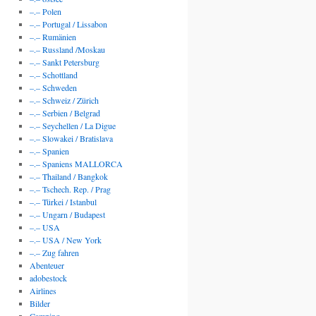
–.– Polen
–.– Portugal / Lissabon
–.– Rumänien
–.– Russland /Moskau
–.– Sankt Petersburg
–.– Schottland
–.– Schweden
–.– Schweiz / Zürich
–.– Serbien / Belgrad
–.– Seychellen / La Digue
–.– Slowakei / Bratislava
–.– Spanien
–.– Spaniens MALLORCA
–.– Thailand / Bangkok
–.– Tschech. Rep. / Prag
–.– Türkei / Istanbul
–.– Ungarn / Budapest
–.– USA
–.– USA / New York
–.– Zug fahren
Abenteuer
adobestock
Airlines
Bilder