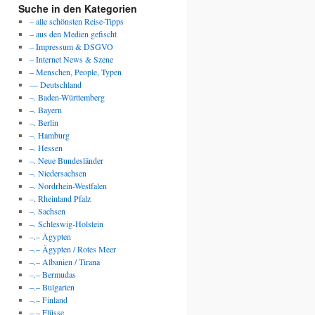
Suche in den Kategorien
– alle schönsten Reise-Tipps
– aus den Medien gefischt
– Impressum & DSGVO
– Internet News & Szene
– Menschen, People, Typen
— Deutschland
–. Baden-Württemberg
–. Bayern
–. Berlin
–. Hamburg
–. Hessen
–. Neue Bundesländer
–. Niedersachsen
–. Nordrhein-Westfalen
–. Rheinland Pfalz
–. Sachsen
–. Schleswig-Holstein
–.– Ägypten
–.– Ägypten / Rotes Meer
–.– Albanien / Tirana
–.– Bermudas
–.– Bulgarien
–.– Finland
–.– Flüsse