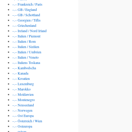
–.– Frankreich / Paris
–.– GB / England
–.– GB / Schottland
–.– Georgien / Tiflis
–.– Griechenland
–.– Ireland / Nord Irland
–.– Italien / Piemont
–.– Italien / Rom
–.– Italien / Sizilien
–.– Italien / Umbrien
–.– Italien / Veneto
–.– Italiens Toskana
–.– Kambodscha
–.– Kanada
–.– Kroatien
–.– Luxemburg
–.– Marokko
–.– Moldawien
–.– Montenegro
–.– Neuseeland
–.– Norwegen
–.– Ost Europa
–.– Österreich / Wien
–.– Osteuropa
–.– ostsee