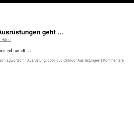
Ausrüstungen geht …
z Hänel
eme gebündelt …
schlagwortet mit
Ausrüstung
,
door
,
out
,
Outdoor Ausrüstungen
|
Kommentare