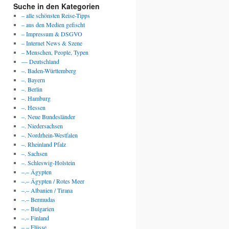
Suche in den Kategorien
– alle schönsten Reise-Tipps
– aus den Medien gefischt
– Impressum & DSGVO
– Internet News & Szene
– Menschen, People, Typen
— Deutschland
–. Baden-Württemberg
–. Bayern
–. Berlin
–. Hamburg
–. Hessen
–. Neue Bundesländer
–. Niedersachsen
–. Nordrhein-Westfalen
–. Rheinland Pfalz
–. Sachsen
–. Schleswig-Holstein
–.– Ägypten
–.– Ägypten / Rotes Meer
–.– Albanien / Tirana
–.– Bermudas
–.– Bulgarien
–.– Finland
–.– Flüsse