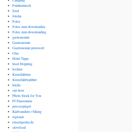
Camping
Feinheimisch
food
fotolia
Fotos
Fotos zum downloaden
Fotos zum downloading
gastronomie
Gastronomie
Gastronomie preiswert
Glas
Hotel Tipps
Insel Hopping
kochen
Kreuzfahrten
Kreuzfahrtsplitter
küche
out door
Photo Stock for You
PI Panoramen
pressespiegel
Radwandern / biking
regional
reisereporter.de
slowfood