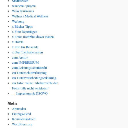
Städtereisen
wandern / pilgern
Wein Tourismus
Wellness Medical Wellness
Werbung
x Bücher Tipps
x Foto Reportagen
x Fotos lizenzfrei down loaden
x Hotels
x Info für Reisende
x über Liebhaberreisen
zum Archiv
zum IMPRESSUM
zum Leistungsschutzrecht
zur Datenschutzerklärung
zur Datenverarbeitungserklärung
zur Info: meine Urheberrechte der
Fotos bitte nicht verletzen !
— Impressum & DSGVO
Meta
Anmelden
Eintrags-Feed
Kommentar-Feed
WordPress.org