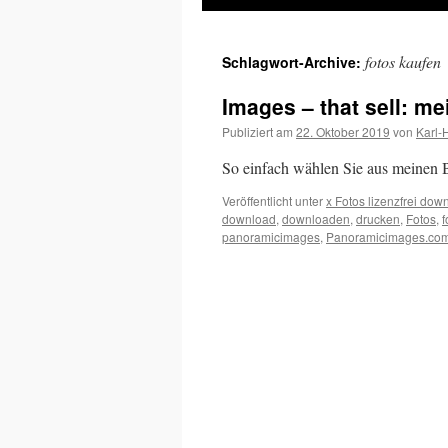
Inhalt
fotos kaufen
Schlagwort-Archive:
springen
Images – that sell: m
Publiziert am
22. Oktober 2019
von
Karl-
So einfach wählen Sie aus meinen 
Veröffentlicht unter
x Fotos lizenzfrei dow
download
,
downloaden
,
drucken
,
Fotos
,
panoramicimages
,
Panoramicimages.co