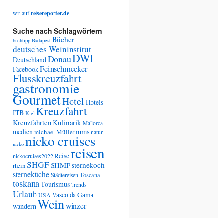
wir auf
reisereporter.de
Suche nach Schlagwörtern
Bücher
buchtipp
Budapest
deutsches Weininstitut
DWI
Donau
Deutschland
Feinschmecker
Facebook
Flusskreuzfahrt
gastronomie
Gourmet
Hotel
Hotels
Kreuzfahrt
ITB
Kiel
Kreuzfahrten
Kulinarik
Mallorca
medien
mms
michael Müller
natur
nicko cruises
nicko
reisen
Reise
nickocruises2022
SHGF
SHMF
sternekoch
rhein
sterneküche
Städtereisen
Toscana
toskana
Tourismus
Trends
Urlaub
Vasco da Gama
USA
Wein
winzer
wandern