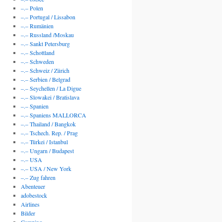
–.– Polen
–.– Portugal / Lissabon
–.– Rumänien
–.– Russland /Moskau
–.– Sankt Petersburg
–.– Schottland
–.– Schweden
–.– Schweiz / Zürich
–.– Serbien / Belgrad
–.– Seychellen / La Digue
–.– Slowakei / Bratislava
–.– Spanien
–.– Spaniens MALLORCA
–.– Thailand / Bangkok
–.– Tschech. Rep. / Prag
–.– Türkei / Istanbul
–.– Ungarn / Budapest
–.– USA
–.– USA / New York
–.– Zug fahren
Abenteuer
adobestock
Airlines
Bilder