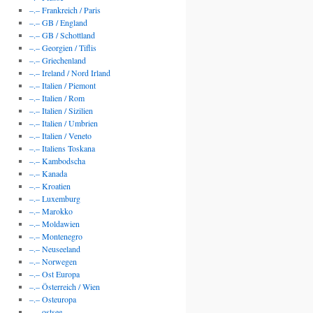
–.– Frankreich / Paris
–.– GB / England
–.– GB / Schottland
–.– Georgien / Tiflis
–.– Griechenland
–.– Ireland / Nord Irland
–.– Italien / Piemont
–.– Italien / Rom
–.– Italien / Sizilien
–.– Italien / Umbrien
–.– Italien / Veneto
–.– Italiens Toskana
–.– Kambodscha
–.– Kanada
–.– Kroatien
–.– Luxemburg
–.– Marokko
–.– Moldawien
–.– Montenegro
–.– Neuseeland
–.– Norwegen
–.– Ost Europa
–.– Österreich / Wien
–.– Osteuropa
–.– ostsee