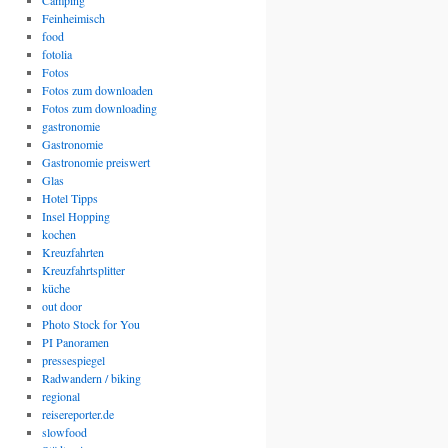
Camping
Feinheimisch
food
fotolia
Fotos
Fotos zum downloaden
Fotos zum downloading
gastronomie
Gastronomie
Gastronomie preiswert
Glas
Hotel Tipps
Insel Hopping
kochen
Kreuzfahrten
Kreuzfahrtsplitter
küche
out door
Photo Stock for You
PI Panoramen
pressespiegel
Radwandern / biking
regional
reisereporter.de
slowfood