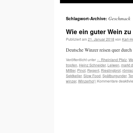
Inhalt
Geschmack
Schlagwort-Archive:
springen
Wie ein guter Wein zu
Publiziert am
21. Januar 2018
von
Karl-H
Deutsche Winzer reisen quer durch 
Veröffentlicht unter
--. Rheinland Pfalz
,
We
tropfen
,
Heinz Schneider
,
Leiwen
,
markt 
Mittler
,
Pinot
,
Regent
,
Rieslingbrot
,
römisc
Sektkeller
,
Slow Food
,
Spätburgunder
,
Te
winzer
,
Winzerhof
|
Kommentare deaktivie