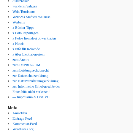
Städtereisen
wandern / pilgern
Wein Tourismus
Wellness Medical Wellness
Werbung
x Bücher Tipps
x Foto Reportagen
x Fotos lizenzfrei down loaden
x Hotels
x Info für Reisende
x über Liebhaberreisen
zum Archiv
zum IMPRESSUM
zum Leistungsschutzrecht
zur Datenschutzerklärung
zur Datenverarbeitungserklärung
zur Info: meine Urheberrechte der
Fotos bitte nicht verletzen !
— Impressum & DSGVO
Meta
Anmelden
Eintrags-Feed
Kommentar-Feed
WordPress.org