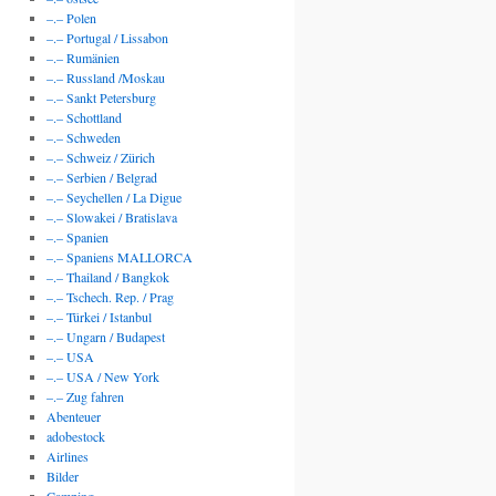
–.– Polen
–.– Portugal / Lissabon
–.– Rumänien
–.– Russland /Moskau
–.– Sankt Petersburg
–.– Schottland
–.– Schweden
–.– Schweiz / Zürich
–.– Serbien / Belgrad
–.– Seychellen / La Digue
–.– Slowakei / Bratislava
–.– Spanien
–.– Spaniens MALLORCA
–.– Thailand / Bangkok
–.– Tschech. Rep. / Prag
–.– Türkei / Istanbul
–.– Ungarn / Budapest
–.– USA
–.– USA / New York
–.– Zug fahren
Abenteuer
adobestock
Airlines
Bilder