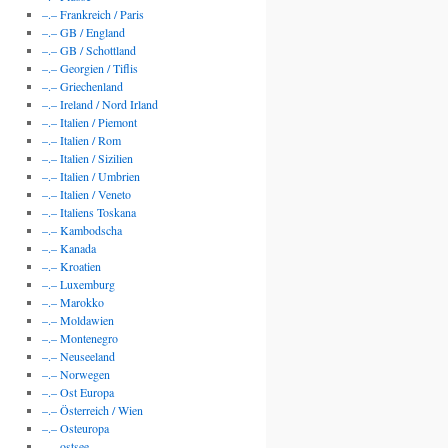
–.– Frankreich / Paris
–.– GB / England
–.– GB / Schottland
–.– Georgien / Tiflis
–.– Griechenland
–.– Ireland / Nord Irland
–.– Italien / Piemont
–.– Italien / Rom
–.– Italien / Sizilien
–.– Italien / Umbrien
–.– Italien / Veneto
–.– Italiens Toskana
–.– Kambodscha
–.– Kanada
–.– Kroatien
–.– Luxemburg
–.– Marokko
–.– Moldawien
–.– Montenegro
–.– Neuseeland
–.– Norwegen
–.– Ost Europa
–.– Österreich / Wien
–.– Osteuropa
–.– ostsee