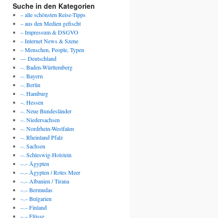
Suche in den Kategorien
– alle schönsten Reise-Tipps
– aus den Medien gefischt
– Impressum & DSGVO
– Internet News & Szene
– Menschen, People, Typen
— Deutschland
–. Baden-Württemberg
–. Bayern
–. Berlin
–. Hamburg
–. Hessen
–. Neue Bundesländer
–. Niedersachsen
–. Nordrhein-Westfalen
–. Rheinland Pfalz
–. Sachsen
–. Schleswig-Holstein
–.– Ägypten
–.– Ägypten / Rotes Meer
–.– Albanien / Tirana
–.– Bermudas
–.– Bulgarien
–.– Finland
–.– Flüsse