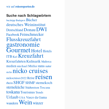
wir auf
reisereporter.de
Suche nach Schlagwörtern
Bücher
buchtipp
Budapest
deutsches Weininstitut
DWI
Donau
Deutschland
Feinschmecker
Facebook
Flusskreuzfahrt
gastronomie
Gourmet
Hotel
Hotels
Kreuzfahrt
ITB
Kiel
Kreuzfahrten
Kulinarik
Mallorca
medien
mms
michael Müller
natur
nicko cruises
nicko
reisen
Reise
nickocruises2022
SHGF
SHMF
sternekoch
rhein
sterneküche
Städtereisen
Toscana
toskana
Tourismus
Trends
Urlaub
Vasco da Gama
USA
Wein
winzer
wandern