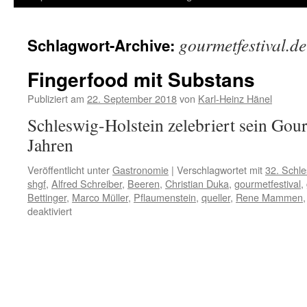
Inhalt
gourmetfestival.de
Schlagwort-Archive:
springen
Fingerfood mit Substans
Publiziert am
22. September 2018
von
Karl-Heinz Hänel
Schleswig-Holstein zelebriert sein Gourm
Jahren
Veröffentlicht unter
Gastronomie
|
Verschlagwortet mit
32. Schle
shgf
,
Alfred Schreiber
,
Beeren
,
Christian Duka
,
gourmetfestival
,
Bettinger
,
Marco Müller
,
Pflaumenstein
,
queller
,
Rene Mammen
für
deaktiviert
Fingerfood
mit
Substans