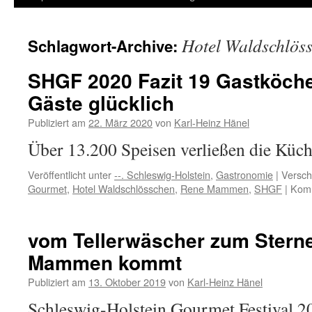
Inhalt
Hotel Waldschlös
Schlagwort-Archive:
springen
SHGF 2020 Fazit 19 Gastköch
Gäste glücklich
Publiziert am
22. März 2020
von
Karl-Heinz Hänel
Über 13.200 Speisen verließen die Küc
Veröffentlicht unter
--. Schleswig-Holstein
,
Gastronomie
|
Versch
Gourmet
,
Hotel Waldschlösschen
,
Rene Mammen
,
SHGF
|
Komm
vom Tellerwäscher zum Stern
Mammen kommt
Publiziert am
13. Oktober 2019
von
Karl-Heinz Hänel
Schleswig-Holstein Gourmet Festival 20