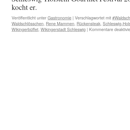
kocht er.
Veröffentlicht unter
Gastronomie
|
Verschlagwortet mit
#Waldsch
Waldschlösschen
,
Rene Mammen
,
Rückensteak
,
Schleswig-Hols
Wikingerbüffet
,
Wikingerstadt Schleswig
|
Kommentare deaktivie