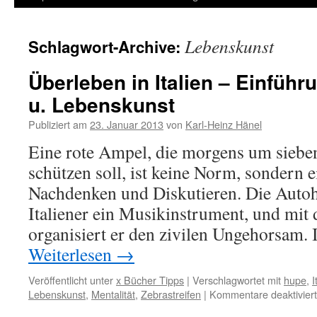
Inhalt
Lebenskunst
Schlagwort-Archive:
springen
Überleben in Italien – Einführu
u. Lebenskunst
Publiziert am
23. Januar 2013
von
Karl-Heinz Hänel
Eine rote Ampel, die morgens um sieben
schützen soll, ist keine Norm, sondern
Nachdenken und Diskutieren. Die Autoh
Italiener ein Musikinstrument, und mit
organisiert er den zivilen Ungehorsam.
Weiterlesen
→
Veröffentlicht unter
x Bücher Tipps
|
Verschlagwortet mit
hupe
,
I
Lebenskunst
,
Mentalität
,
Zebrastreifen
|
Kommentare deaktiviert