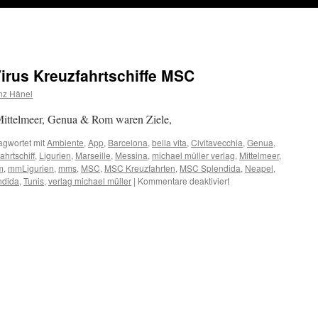
rus Kreuzfahrtschiffe MSC
nz Hänel
Mittelmeer, Genua & Rom waren Ziele,
agwortet mit
Ambiente
,
App
,
Barcelona
,
bella vita
,
Civitavecchia
,
Genua
,
ahrtschiff
,
Ligurien
,
Marseille
,
Messina
,
michael müller verlag
,
Mittelmeer
,
m
,
mmLigurien
,
mms
,
MSC
,
MSC Kreuzfahrten
,
MSC Splendida
,
Neapel
,
für
ndida
,
Tunis
,
verlag michael müller
|
Kommentare deaktiviert
#COVID
ー
19
#CoronaVirus
Kreuzfahrtschiffe
MSC