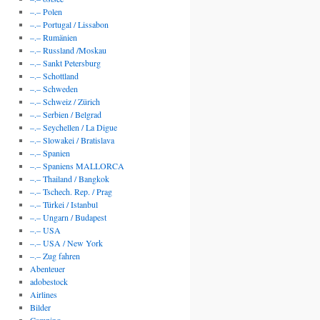
–.– Polen
–.– Portugal / Lissabon
–.– Rumänien
–.– Russland /Moskau
–.– Sankt Petersburg
–.– Schottland
–.– Schweden
–.– Schweiz / Zürich
–.– Serbien / Belgrad
–.– Seychellen / La Digue
–.– Slowakei / Bratislava
–.– Spanien
–.– Spaniens MALLORCA
–.– Thailand / Bangkok
–.– Tschech. Rep. / Prag
–.– Türkei / Istanbul
–.– Ungarn / Budapest
–.– USA
–.– USA / New York
–.– Zug fahren
Abenteuer
adobestock
Airlines
Bilder