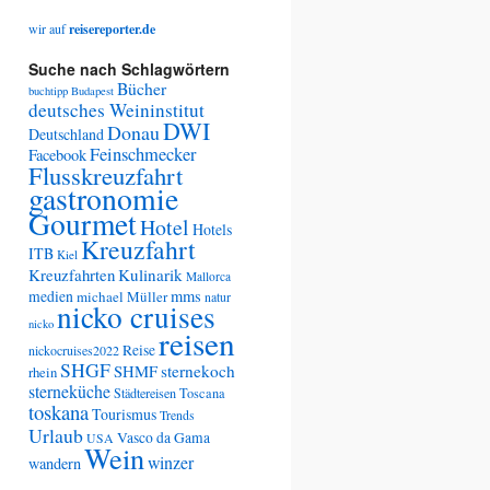
wir auf
reisereporter.de
Suche nach Schlagwörtern
Bücher
buchtipp
Budapest
deutsches Weininstitut
DWI
Donau
Deutschland
Feinschmecker
Facebook
Flusskreuzfahrt
gastronomie
Gourmet
Hotel
Hotels
Kreuzfahrt
ITB
Kiel
Kreuzfahrten
Kulinarik
Mallorca
medien
mms
michael Müller
natur
nicko cruises
nicko
reisen
Reise
nickocruises2022
SHGF
SHMF
sternekoch
rhein
sterneküche
Städtereisen
Toscana
toskana
Tourismus
Trends
Urlaub
Vasco da Gama
USA
Wein
winzer
wandern