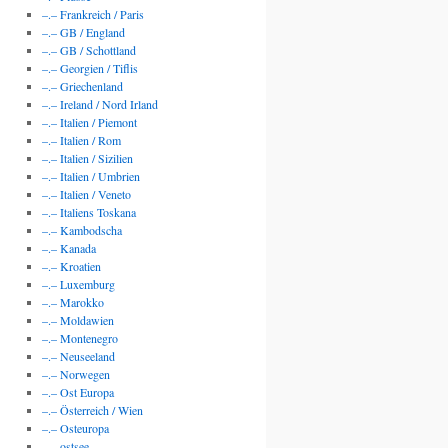
–.– Frankreich / Paris
–.– GB / England
–.– GB / Schottland
–.– Georgien / Tiflis
–.– Griechenland
–.– Ireland / Nord Irland
–.– Italien / Piemont
–.– Italien / Rom
–.– Italien / Sizilien
–.– Italien / Umbrien
–.– Italien / Veneto
–.– Italiens Toskana
–.– Kambodscha
–.– Kanada
–.– Kroatien
–.– Luxemburg
–.– Marokko
–.– Moldawien
–.– Montenegro
–.– Neuseeland
–.– Norwegen
–.– Ost Europa
–.– Österreich / Wien
–.– Osteuropa
–.– ostsee