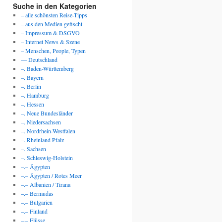
Suche in den Kategorien
– alle schönsten Reise-Tipps
– aus den Medien gefischt
– Impressum & DSGVO
– Internet News & Szene
– Menschen, People, Typen
— Deutschland
–. Baden-Württemberg
–. Bayern
–. Berlin
–. Hamburg
–. Hessen
–. Neue Bundesländer
–. Niedersachsen
–. Nordrhein-Westfalen
–. Rheinland Pfalz
–. Sachsen
–. Schleswig-Holstein
–.– Ägypten
–.– Ägypten / Rotes Meer
–.– Albanien / Tirana
–.– Bermudas
–.– Bulgarien
–.– Finland
–.– Flüsse