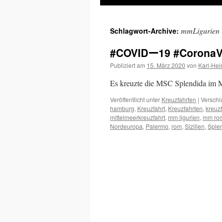
Inhalt
mmLigurien
Schlagwort-Archive:
springen
#COVIDー19 #CoronaVi
Publiziert am
15. März 2020
von
Karl-Hei
Es kreuzte die MSC Splendida im 
Veröffentlicht unter
Kreuzfahrten
|
Verschl
hamburg
,
Kreuzfahrt
,
Kreuzfahrten
,
kreuzf
mittelmeerkreuzfahrt
,
mm ligurien
,
mm ro
Nordeuropa
,
Palermo
,
rom
,
Sizilien
,
Sple