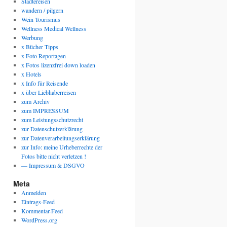
Städtereisen
wandern / pilgern
Wein Tourismus
Wellness Medical Wellness
Werbung
x Bücher Tipps
x Foto Reportagen
x Fotos lizenzfrei down loaden
x Hotels
x Info für Reisende
x über Liebhaberreisen
zum Archiv
zum IMPRESSUM
zum Leistungsschutzrecht
zur Datenschutzerklärung
zur Datenverarbeitungserklärung
zur Info: meine Urheberrechte der
Fotos bitte nicht verletzen !
— Impressum & DSGVO
Meta
Anmelden
Eintrags-Feed
Kommentar-Feed
WordPress.org