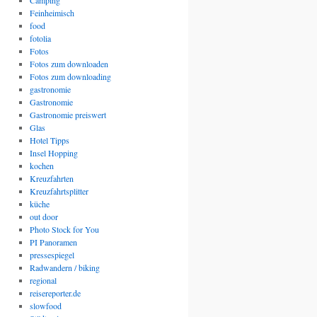
Camping
Feinheimisch
food
fotolia
Fotos
Fotos zum downloaden
Fotos zum downloading
gastronomie
Gastronomie
Gastronomie preiswert
Glas
Hotel Tipps
Insel Hopping
kochen
Kreuzfahrten
Kreuzfahrtsplitter
küche
out door
Photo Stock for You
PI Panoramen
pressespiegel
Radwandern / biking
regional
reisereporter.de
slowfood