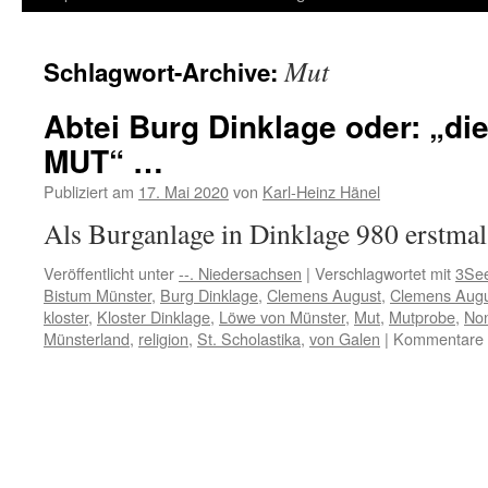
Inhalt
Mut
Schlagwort-Archive:
springen
Abtei Burg Dinklage oder: „die
MUT“ …
Publiziert am
17. Mai 2020
von
Karl-Heinz Hänel
Als Burganlage in Dinklage 980 erstma
Veröffentlicht unter
--. Niedersachsen
|
Verschlagwortet mit
3Se
Bistum Münster
,
Burg Dinklage
,
Clemens August
,
Clemens Augu
kloster
,
Kloster Dinklage
,
Löwe von Münster
,
Mut
,
Mutprobe
,
No
Münsterland
,
religion
,
St. Scholastika
,
von Galen
|
Kommentare d