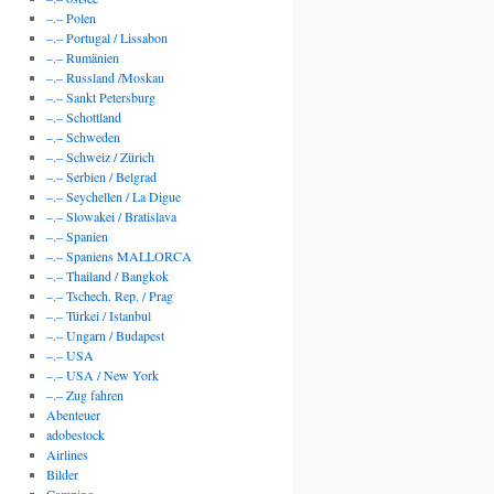
–.– Polen
–.– Portugal / Lissabon
–.– Rumänien
–.– Russland /Moskau
–.– Sankt Petersburg
–.– Schottland
–.– Schweden
–.– Schweiz / Zürich
–.– Serbien / Belgrad
–.– Seychellen / La Digue
–.– Slowakei / Bratislava
–.– Spanien
–.– Spaniens MALLORCA
–.– Thailand / Bangkok
–.– Tschech. Rep. / Prag
–.– Türkei / Istanbul
–.– Ungarn / Budapest
–.– USA
–.– USA / New York
–.– Zug fahren
Abenteuer
adobestock
Airlines
Bilder