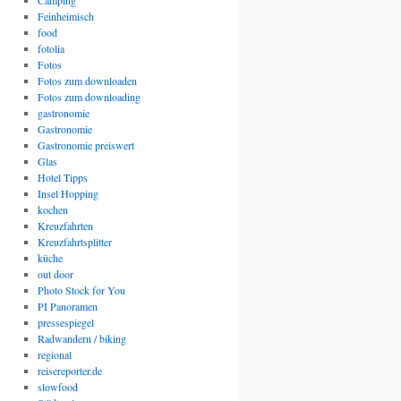
Camping
Feinheimisch
food
fotolia
Fotos
Fotos zum downloaden
Fotos zum downloading
gastronomie
Gastronomie
Gastronomie preiswert
Glas
Hotel Tipps
Insel Hopping
kochen
Kreuzfahrten
Kreuzfahrtsplitter
küche
out door
Photo Stock for You
PI Panoramen
pressespiegel
Radwandern / biking
regional
reisereporter.de
slowfood