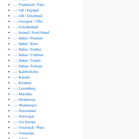
–.– Frankreich / Paris
–.– GB / England
–.– GB / Schottland
–.– Georgien / Tiflis
–.– Griechenland
–.– Ireland / Nord Irland
–.– Italien / Piemont
–.– Italien / Rom
–.– Italien / Sizilien
–.– Italien / Umbrien
–.– Italien / Veneto
–.– Italiens Toskana
–.– Kambodscha
–.– Kanada
–.– Kroatien
–.– Luxemburg
–.– Marokko
–.– Moldawien
–.– Montenegro
–.– Neuseeland
–.– Norwegen
–.– Ost Europa
–.– Österreich / Wien
–.– Osteuropa
–.– ostsee