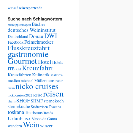
wir auf
reisereporter.de
Suche nach Schlagwörtern
Bücher
buchtipp
Budapest
deutsches Weininstitut
DWI
Donau
Deutschland
Feinschmecker
Facebook
Flusskreuzfahrt
gastronomie
Gourmet
Hotel
Hotels
Kreuzfahrt
ITB
Kiel
Kreuzfahrten
Kulinarik
Mallorca
medien
mms
michael Müller
natur
nicko cruises
nicko
reisen
Reise
nickocruises2022
SHGF
SHMF
sternekoch
rhein
sterneküche
Städtereisen
Toscana
toskana
Tourismus
Trends
Urlaub
Vasco da Gama
USA
Wein
winzer
wandern