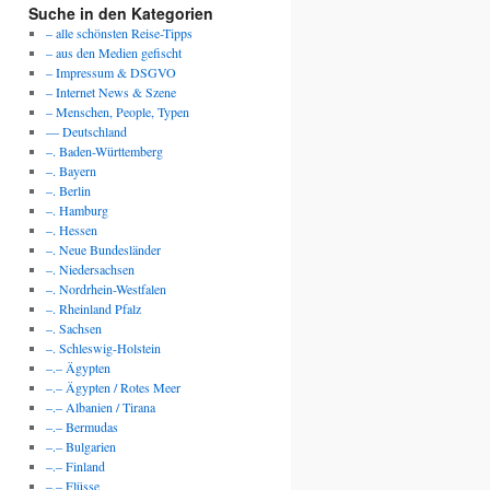
Suche in den Kategorien
– alle schönsten Reise-Tipps
– aus den Medien gefischt
– Impressum & DSGVO
– Internet News & Szene
– Menschen, People, Typen
— Deutschland
–. Baden-Württemberg
–. Bayern
–. Berlin
–. Hamburg
–. Hessen
–. Neue Bundesländer
–. Niedersachsen
–. Nordrhein-Westfalen
–. Rheinland Pfalz
–. Sachsen
–. Schleswig-Holstein
–.– Ägypten
–.– Ägypten / Rotes Meer
–.– Albanien / Tirana
–.– Bermudas
–.– Bulgarien
–.– Finland
–.– Flüsse