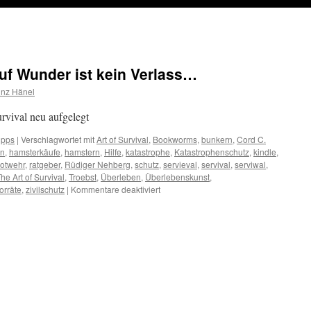
auf Wunder ist kein Verlass…
inz Hänel
rvival neu aufgelegt
ipps
|
Verschlagwortet mit
Art of Survival
,
Bookworms
,
bunkern
,
Cord C.
en
,
hamsterkäufe
,
hamstern
,
Hilfe
,
katastrophe
,
Katastrophenschutz
,
kindle
,
otwehr
,
ratgeber
,
Rüdiger Nehberg
,
schutz
,
servieval
,
servival
,
serviwal
,
he Art of Survival
,
Troebst
,
Überleben
,
Überlebenskunst
,
für
orräte
,
zivilschutz
|
Kommentare deaktiviert
Buchtipp:
Survival
–
auf
Wunder
ist
kein
Verlass…