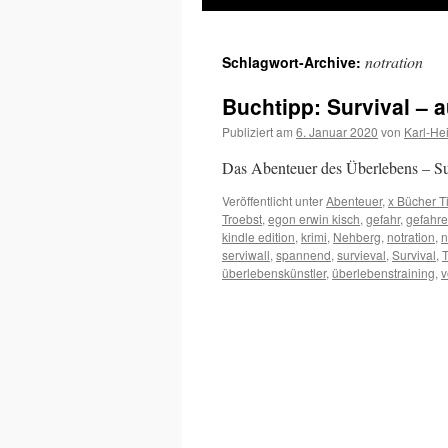
Inhalt
notration
Schlagwort-Archive:
springen
Buchtipp: Survival – 
Publiziert am
6. Januar 2020
von
Karl-He
Das Abenteuer des Überlebens – Su
Veröffentlicht unter
Abenteuer
,
x Bücher T
Troebst
,
egon erwin kisch
,
gefahr
,
gefahr
kindle edition
,
krimi
,
Nehberg
,
notration
,
n
serviwall
,
spannend
,
survieval
,
Survival
,
T
überlebenskünstler
,
überlebenstraining
,
v