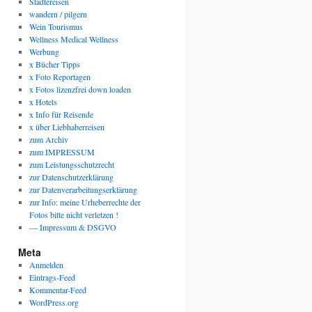
Städtereisen
wandern / pilgern
Wein Tourismus
Wellness Medical Wellness
Werbung
x Bücher Tipps
x Foto Reportagen
x Fotos lizenzfrei down loaden
x Hotels
x Info für Reisende
x über Liebhaberreisen
zum Archiv
zum IMPRESSUM
zum Leistungsschutzrecht
zur Datenschutzerklärung
zur Datenverarbeitungserklärung
zur Info: meine Urheberrechte der
Fotos bitte nicht verletzen !
— Impressum & DSGVO
Meta
Anmelden
Eintrags-Feed
Kommentar-Feed
WordPress.org