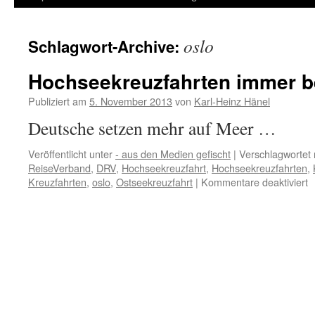
Inhalt
oslo
Schlagwort-Archive:
springen
Hochseekreuzfahrten immer b
Publiziert am
5. November 2013
von
Karl-Heinz Hänel
Deutsche setzen mehr auf Meer …
Veröffentlicht unter
- aus den Medien gefischt
|
Verschlagwortet 
ReiseVerband
,
DRV
,
Hochseekreuzfahrt
,
Hochseekreuzfahrten
,
f
Kreuzfahrten
,
oslo
,
Ostseekreuzfahrt
|
Kommentare deaktiviert
H
i
b