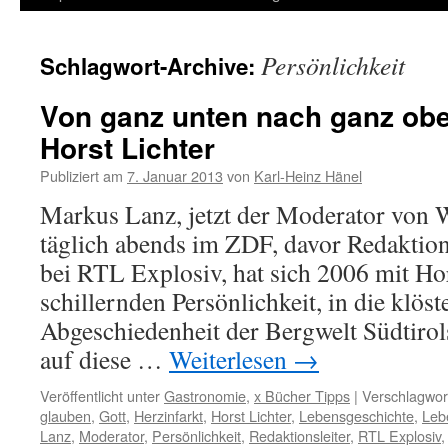
Inhalt
Persönlichkeit
Schlagwort-Archive:
springen
Von ganz unten nach ganz ob
Horst Lichter
Publiziert am
7. Januar 2013
von
Karl-Heinz Hänel
Markus Lanz, jetzt der Moderator von W
täglich abends im ZDF, davor Redaktion
bei RTL Explosiv, hat sich 2006 mit Hor
schillernden Persönlichkeit, in die klöst
Abgeschiedenheit der Bergwelt Südtiro
auf diese …
Weiterlesen
→
Veröffentlicht unter
Gastronomie
,
x Bücher Tipps
|
Verschlagwort
glauben
,
Gott
,
Herzinfarkt
,
Horst Lichter
,
Lebensgeschichte
,
Leb
Lanz
,
Moderator
,
Persönlichkeit
,
Redaktionsleiter
,
RTL Explosiv