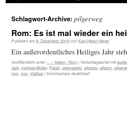
Inhalt
pilgerweg
Schlagwort-Archive:
springen
Rom: Es ist mal wieder ein hei
Publiziert am
8. Dezember 2015
von
Karl-Heinz Hänel
Ein außerordentliches Heiliges Jahr ste
Veröffentlicht unter
--.-- Italien / Rom
|
Verschlagwortet mit
audi
Jahr
,
michael Müller
,
Papst
,
petersplatz
,
pilgerer
,
pilgern
,
pilger
für
rom
,
rom
,
Vatikan
|
Kommentare deaktiviert
Rom:
Es
ist
mal
wieder
ein
heiliges
Jahr