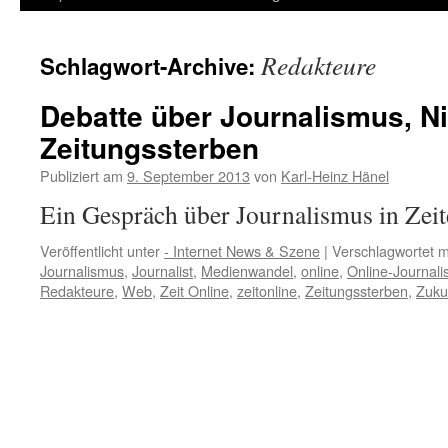
Inhalt
Redakteure
Schlagwort-Archive:
springen
Debatte über Journalismus, N
Zeitungssterben
Publiziert am
9. September 2013
von
Karl-Heinz Hänel
Ein Gespräch über Journalismus in Zeit
Veröffentlicht unter
- Internet News & Szene
|
Verschlagwortet m
Journalismus
,
Journalist
,
Medienwandel
,
online
,
Online-Journal
Redakteure
,
Web
,
Zeit Online
,
zeitonline
,
Zeitungssterben
,
Zuku