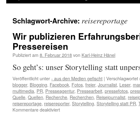
Inhalt
reisereportage
Schlagwort-Archive:
springen
Wir publizieren Erfahrungsber
Pressereisen
Publiziert am
8. Februar 2018
von
Karl-Heinz Hänel
So geht’s: unser Storytelling statt unp
Veröffentlicht unter
- aus den Medien gefischt
|
Verschlagwortet 
blogger
,
Blogging
,
Facebook
,
Fotos
,
freier
,
Journalist
,
Leser
,
mar
multimedia
,
PR
,
Presseagentur
,
Pressearbeit
,
pressefotos
,
pres
Quelle
,
Quellen
,
Recherche
,
Recherchen
,
Reisejournalist
,
reisej
reisereportage
,
reisereporter
,
Storytelling
,
Storytelling statt PR
,
für
Kommentare deaktiviert
Wir
publizieren
Erfahrungsberichte
nach