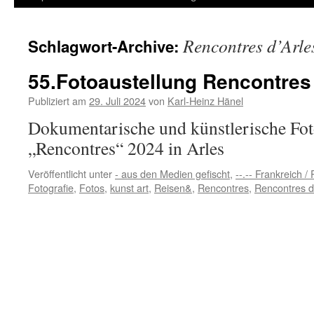
Inhalt
Rencontres d’Arle
Schlagwort-Archive:
springen
55.Fotoaustellung Rencontres 
Publiziert am
29. Juli 2024
von
Karl-Heinz Hänel
Dokumentarische und künstlerische Foto
„Rencontres“ 2024 in Arles
Veröffentlicht unter
- aus den Medien gefischt
,
--.-- Frankreich / 
Fotografie
,
Fotos
,
kunst art
,
Reisen&
,
Rencontres
,
Rencontres d